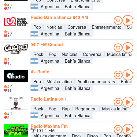
4.7
Argentina
Bahía Blanca
33
Radio Bahía Blanca 840 AM
Pop
Notícias
Conversa
Entretenimento
Suce
3.8
Argentina
Bahía Blanca
16
94.7 FM Ciudad
Rock
Pop
Notícias
Conversa
Música latina
4
Argentina
Bahía Blanca
13
A+ Radio
Pop
Música latina
Adult contemporary
Entrete
4.9
Argentina
Bahía Blanca
11
Radio Latina 89.1
Rock
Pop
Rap
Reggaeton
Música latina
C
4.7
Argentina
Bahía Blanca
5
Radio Maxima Fm
101.1 FM
Música dançante
Rock
Disco
Pop
Techno