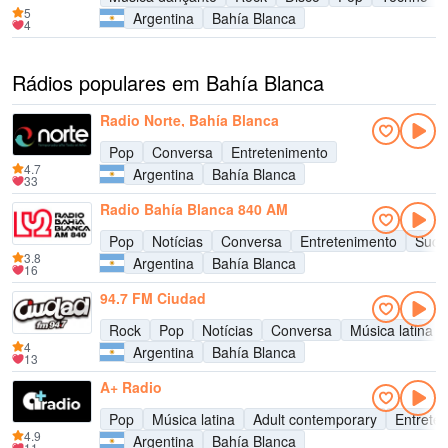
5
Argentina
Bahía Blanca
4
Rádios populares em Bahía Blanca
Radio Norte, Bahía Blanca
Pop
Conversa
Entretenimento
4.7
Argentina
Bahía Blanca
33
Radio Bahía Blanca 840 AM
Pop
Notícias
Conversa
Entretenimento
Suce
3.8
Argentina
Bahía Blanca
16
94.7 FM Ciudad
Rock
Pop
Notícias
Conversa
Música latina
4
Argentina
Bahía Blanca
13
A+ Radio
Pop
Música latina
Adult contemporary
Entrete
4.9
Argentina
Bahía Blanca
11