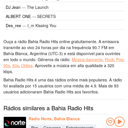
DJ Jean
—
The Launch
ALBERT ONE
—
SECRETS
Des_ree
—
I_m Kissing You
Ouça a rádio Bahia Radio Hits online gratuitamente. A emissora
transmite ao vivo 24 horas por dia
na frequência 90.7 FM
em
Bahía Blanca, Argentina
(UTC-3)
e está disponível para ouvintes
em todo o mundo.
Gêneros da rádio:
Música dançante
,
Rock
,
Pop
,
90s
,
80s
,
Oldies
.
Aproveite a música
em alta qualidade
a 320
kbps.
Bahia Radio Hits é uma das rádios online mais populares
. A rádio
foi avaliada por 15 usuários com uma média de 4.9. Mais de 93
usuários adicionaram Bahia Radio Hits aos favoritos.
Rádios similares a Bahia Radio Hits
Radio Norte, Bahía Blanca
Pop
Conversa
Entretenimento