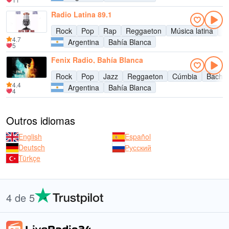
Radio Latina 89.1
Rock
Pop
Rap
Reggaeton
Música latina
C
4.7
Argentina
Bahía Blanca
5
Fenix Radio, Bahía Blanca
Rock
Pop
Jazz
Reggaeton
Cúmbia
Bacha
4.4
Argentina
Bahía Blanca
4
Outros idiomas
English
Español
Deutsch
Русский
Türkçe
4 de 5