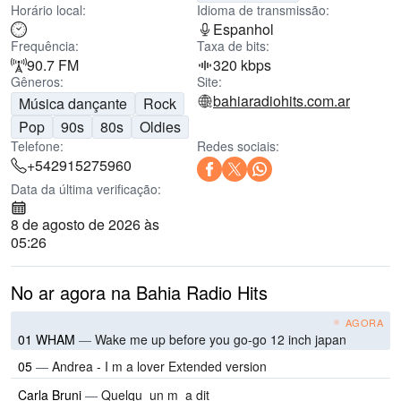
Horário local:
Idioma de transmissão:
Espanhol
Frequência:
Taxa de bits:
90.7 FM
320 kbps
Gêneros:
Site:
bahiaradiohits.com.ar
Música dançante
Rock
Pop
90s
80s
Oldies
Telefone:
Redes sociais:
+542915275960
Data da última verificação:
8 de agosto de 2026 às
05:26
No ar agora na Bahia Radio Hits
AGORA
01 WHAM
—
Wake me up before you go-go 12 inch japan
05
—
Andrea - I m a lover Extended version
Carla Bruni
—
Quelqu_un m_a dit