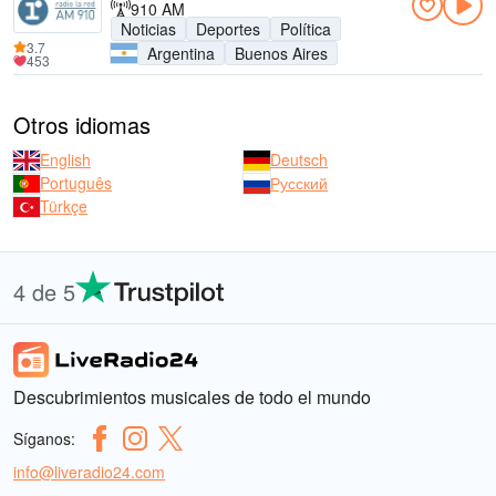
910 AM
Noticias
Deportes
Política
3.7
Argentina
Buenos Aires
453
Otros idiomas
English
Deutsch
Português
Русский
Türkçe
4 de 5
Descubrimientos musicales de todo el mundo
Síganos:
info@liveradio24.com