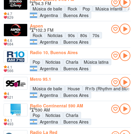
94.3 FM
Música de baile
Rock
Pop
Música infantil
Adu
4.7
Argentina
Buenos Aires
829
Aspen
102.3 FM
Rock
Noticias
90s
80s
70s
4.6
Argentina
Buenos Aires
684
Radio 10, Buenos Aires
Pop
Noticias
Charla
Música latina
4.1
Argentina
Buenos Aires
566
Metro 95.1
Música de baile
House
R'n'b (Rhythm and blues)
4
Argentina
Buenos Aires
521
Radio Continental 590 AM
590 AM
Pop
Noticias
Charla
4.1
Argentina
Buenos Aires
493
Radio La Red