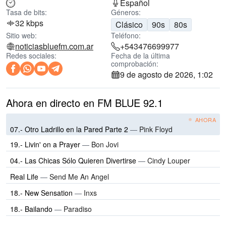
Español
Tasa de bits:
Géneros:
32 kbps
Clásico
90s
80s
Sitio web:
Teléfono:
noticiasbluefm.com.ar
+543476699977
Redes sociales:
Fecha de la última
comprobación:
9 de agosto de 2026, 1:02
Ahora en directo en FM BLUE 92.1
AHORA
07.- Otro Ladrillo en la Pared Parte 2
—
Pink Floyd
19.- Livin' on a Prayer
—
Bon Jovi
04.- Las Chicas Sólo Quieren Divertirse
—
Cindy Louper
Real Life
—
Send Me An Angel
18.- New Sensation
—
Inxs
18.- Bailando
—
Paradiso