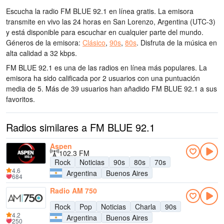
Escucha la radio FM BLUE 92.1 en línea gratis. La emisora
transmite en vivo las 24 horas
en San Lorenzo, Argentina
(UTC-3)
y está disponible para escuchar en cualquier parte del mundo.
Géneros de la emisora:
Clásico
,
90s
,
80s
.
Disfruta de la música
en
alta calidad
a 32 kbps.
FM BLUE 92.1 es una de las radios en línea más populares
. La
emisora ha sido calificada por 2 usuarios con una puntuación
media de 5. Más de 39 usuarios han añadido FM BLUE 92.1 a sus
favoritos.
Radios similares a FM BLUE 92.1
Aspen
102.3 FM
Rock
Noticias
90s
80s
70s
4.6
Argentina
Buenos Aires
684
Radio AM 750
Rock
Pop
Noticias
Charla
90s
4.2
Argentina
Buenos Aires
250