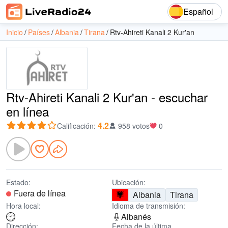
Español
Inicio
Países
Albania
Tirana
Rtv-Ahireti Kanali 2 Kur'an
Rtv-Ahireti Kanali 2 Kur'an - escuchar
en línea
4.2
Calificación
:
958 votos
0
Estado:
Ubicación:
Fuera de línea
Albania
Tirana
Hora local:
Idioma de transmisión:
Albanés
Dirección:
Fecha de la última