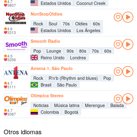
4.7
Estados Unidos
Coconut Creek
3807
NonStopOldies
Rock
Soul
70s
Oldies
60s
4.6
Estados Unidos
Los Ángeles
3313
Smooth Radio
Pop
Lounge
90s
80s
70s
60s
4.5
Reino Unido
Londres
3256
Antena 1, São Paulo
Rock
R'n'b (Rhythm and blues)
Pop
4.7
Brasil
São Paulo
3111
Olímpica Stereo
Noticias
Música latina
Merengue
Balada
4.7
Colombia
Bogotá
3087
Otros idiomas