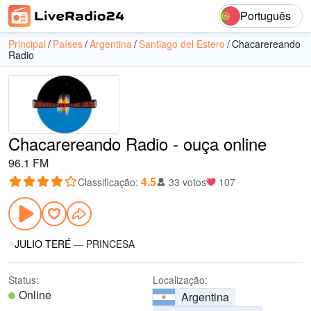
Português
Principal
Países
Argentina
Santiago del Estero
Chacarereando
Radio
Chacarereando Radio - ouça online
96.1 FM
4.5
Classificação
:
33 votos
107
JULIO TERÉ
—
PRINCESA
Status:
Localização:
Online
Argentina