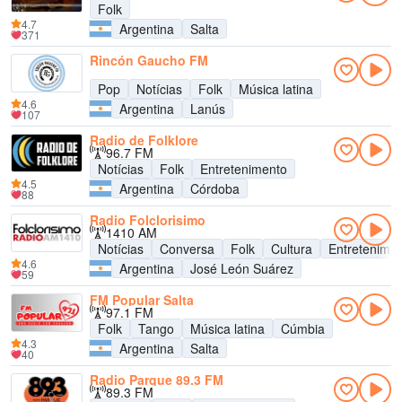
Folk
4.7
Argentina
Salta
371
Rincón Gaucho FM
Pop
Notícias
Folk
Música latina
4.6
Argentina
Lanús
107
Radio de Folklore
96.7 FM
Notícias
Folk
Entretenimento
4.5
Argentina
Córdoba
88
Radio Folclorisimo
1410 AM
Notícias
Conversa
Folk
Cultura
Entretenime
4.6
Argentina
José León Suárez
59
FM Popular Salta
97.1 FM
Folk
Tango
Música latina
Cúmbia
4.3
Argentina
Salta
40
Radio Parque 89.3 FM
89.3 FM