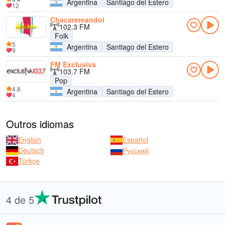
Argentina
Santiago del Estero
12
Chacarereandoi
102.3 FM
Folk
5
Argentina
Santiago del Estero
9
FM Exclusiva
103.7 FM
Pop
4.8
Argentina
Santiago del Estero
4
Outros idiomas
English
Español
Deutsch
Русский
Türkçe
4 de 5