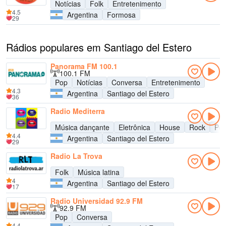
Notícias
Folk
Entretenimento
4.5
Argentina
Formosa
29
Rádios populares em Santiago del Estero
Panorama FM 100.1
100.1 FM
Pop
Notícias
Conversa
Entretenimento
4.3
Argentina
Santiago del Estero
36
Radio Mediterra
Música dançante
Eletrônica
House
Rock
Po
4.4
Argentina
Santiago del Estero
29
Radio La Trova
Folk
Música latina
4
Argentina
Santiago del Estero
17
Radio Universidad 92.9 FM
92.9 FM
Pop
Conversa
4.4