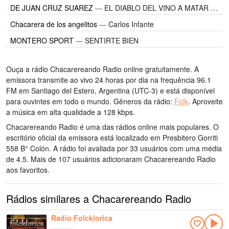
DE JUAN CRUZ SUAREZ
—
EL DIABLO DEL VINO A MATAR O MORIR
Chacarera de los angelitos
—
Carlos Infante
MONTERO SPORT
—
SENTIRTE BIEN
Ouça a rádio Chacarereando Radio online gratuitamente. A
emissora transmite ao vivo 24 horas por dia
na frequência 96.1
FM
em Santiago del Estero, Argentina
(UTC-3)
e está disponível
para ouvintes em todo o mundo.
Gêneros da rádio:
Folk
.
Aproveite
a música
em alta qualidade
a 128 kbps.
Chacarereando Radio é uma das rádios online mais populares
. O
escritório oficial da emissora está localizado em Presbitero Gorriti
558 B° Colón
. A rádio foi avaliada por 33 usuários com uma média
de 4.5. Mais de 107 usuários adicionaram Chacarereando Radio
aos favoritos.
Rádios similares a Chacarereando Radio
Radio Folcklorica