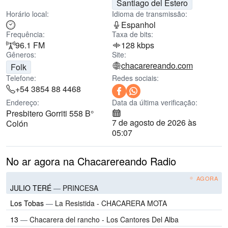
Santiago del Estero
Horário local:
Idioma de transmissão:
Espanhol
Frequência:
Taxa de bits:
96.1 FM
128 kbps
Gêneros:
Site:
chacarereando.com
Folk
Telefone:
Redes sociais:
+54 3854 88 4468
Endereço:
Data da última verificação:
Presbitero Gorriti 558 B°
7 de agosto de 2026 às
Colón
05:07
No ar agora na Chacarereando Radio
AGORA
JULIO TERÉ
—
PRINCESA
Los Tobas
—
La Resistida - CHACARERA MOTA
13
—
Chacarera del rancho - Los Cantores Del Alba