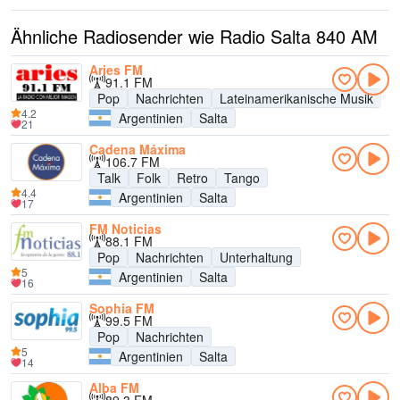
Ähnliche Radiosender wie Radio Salta 840 AM
Aries FM
91.1 FM
Pop
Nachrichten
Lateinamerikanische Musik
4.2
Argentinien
Salta
21
Cadena Máxima
106.7 FM
Talk
Folk
Retro
Tango
4.4
Argentinien
Salta
17
FM Noticias
88.1 FM
Pop
Nachrichten
Unterhaltung
5
Argentinien
Salta
16
Sophia FM
99.5 FM
Pop
Nachrichten
5
Argentinien
Salta
14
Alba FM