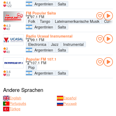
4.4
Argentinien
Salta
122
FM Popular Salta
97.1 FM
Folk
Tango
Lateinamerikanische Musik
Cumbi
4.3
Argentinien
Salta
40
Radio Ucasal Instrumental
99.1 FM
Electronica
Jazz
Instrumental
2
Argentinien
Salta
40
Popular FM 107.1
107.1 FM
Pop
3.6
Argentinien
Salta
33
Andere Sprachen
English
Español
Português
Русский
Türkçe