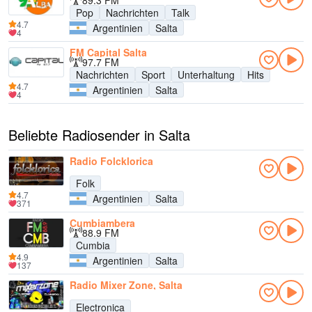
89.3 FM
Pop
Nachrichten
Talk
4.7
Argentinien
Salta
4
FM Capital Salta
97.7 FM
Nachrichten
Sport
Unterhaltung
Hits
4.7
Argentinien
Salta
4
Beliebte Radiosender in Salta
Radio Folcklorica
Folk
4.7
Argentinien
Salta
371
Cumbiambera
88.9 FM
Cumbia
4.9
Argentinien
Salta
137
Radio Mixer Zone, Salta
Electronica