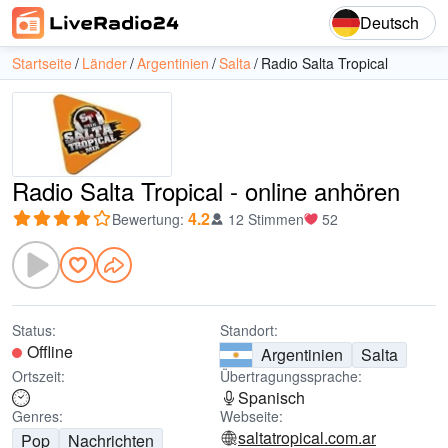
Deutsch
Startseite
Länder
Argentinien
Salta
Radio Salta Tropical
Radio Salta Tropical - online anhören
4.2
Bewertung
:
12 Stimmen
52
Status:
Standort:
Offline
Argentinien
Salta
Ortszeit:
Übertragungssprache:
Spanisch
Genres:
Webseite:
saltatropical.com.ar
Pop
Nachrichten