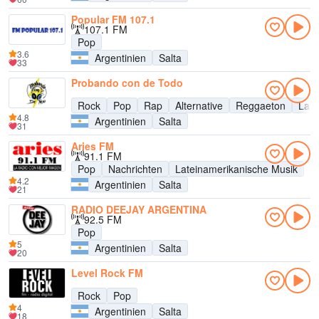
Popular FM 107.1
107.1 FM
Pop
3.6
Argentinien
Salta
33
Probando con de Todo
Rock
Pop
Rap
Alternative
Reggaeton
Late
4.8
Argentinien
Salta
31
Aries FM
91.1 FM
Pop
Nachrichten
Lateinamerikanische Musik
4.2
Argentinien
Salta
21
RADIO DEEJAY ARGENTINA
92.5 FM
Pop
5
Argentinien
Salta
20
Level Rock FM
Rock
Pop
4
Argentinien
Salta
18