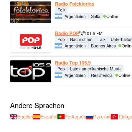
Radio Folcklorica
Folk
Argentinien
Salta
Online
Radio POP
101.5 FM
Pop
Nachrichten
Talk
Unterhaltu
Argentinien
Buenos Aires
Onlin
Radio Top 105.9
Pop
Lateinamerikanische Musik
Argentinien
Resistencia
Online
Andere Sprachen
English
Español
Português
Русский
Türkçe