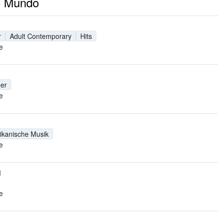
o Mundo
r
Adult Contemporary
Hits
e
er
e
ikanische Musik
e
M
e