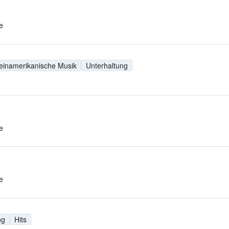
e
einamerikanische Musik
Unterhaltung
e
e
ng
Hits