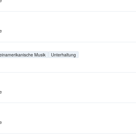
e
e
einamerikanische Musik
Unterhaltung
e
e