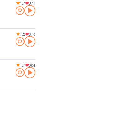
4.7
371
4.2
370
4.7
364