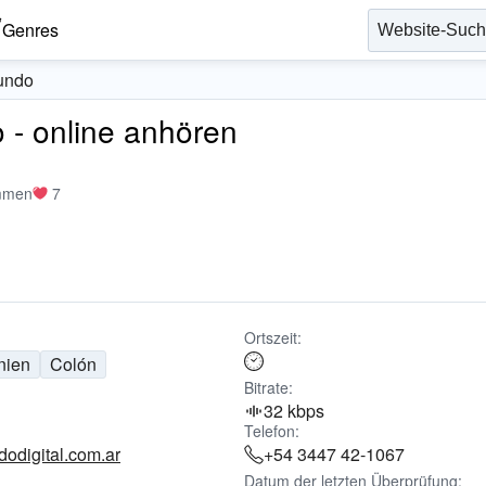
Genres
undo
- online anhören
mmen
7
Ortszeit:
nien
Colón
Bitrate:
32 kbps
Telefon:
odigital.com.ar
+54 3447 42-1067
Datum der letzten Überprüfung: