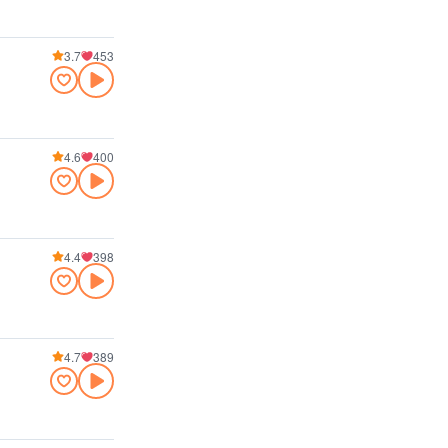
3.7
453
4.6
400
4.4
398
4.7
389