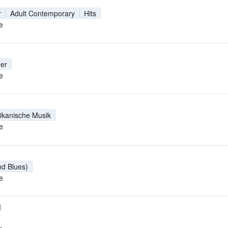
r
Adult Contemporary
Hits
e
er
e
ikanische Musik
e
nd Blues)
e
M