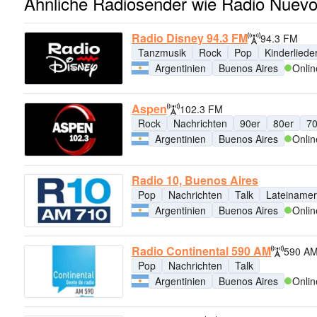
Ähnliche Radiosender wie Radio Nuev
Radio Disney 94.3 FM
94.3 FM
Tanzmusik
Rock
Pop
Kinderliede
Argentinien
Buenos Aires
Onlin
Aspen
102.3 FM
Rock
Nachrichten
90er
80er
70
Argentinien
Buenos Aires
Onlin
Radio 10, Buenos Aires
Pop
Nachrichten
Talk
Lateinamer
Argentinien
Buenos Aires
Onlin
Radio Continental 590 AM
590 A
Pop
Nachrichten
Talk
Argentinien
Buenos Aires
Onlin