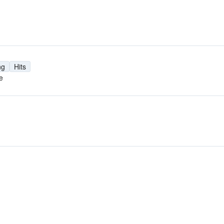
ng
Hits
e