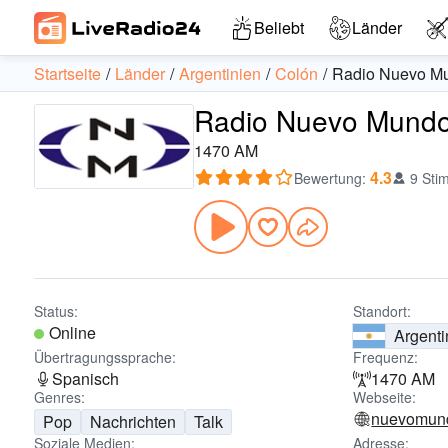
Beliebt
Länder
Startseite
Länder
Argentinien
Colón
Radio Nuevo M
Radio Nuevo Mundo 
1470 AM
4.3
Bewertung
:
9 Sti
Status:
Standort:
Online
Argenti
Übertragungssprache:
Frequenz:
Spanisch
1470 AM
Genres:
Webseite:
nuevomund
Pop
Nachrichten
Talk
Soziale Medien:
Adresse: