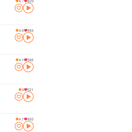
4.7
829
4.6
684
4.1
566
4
521
4.1
493