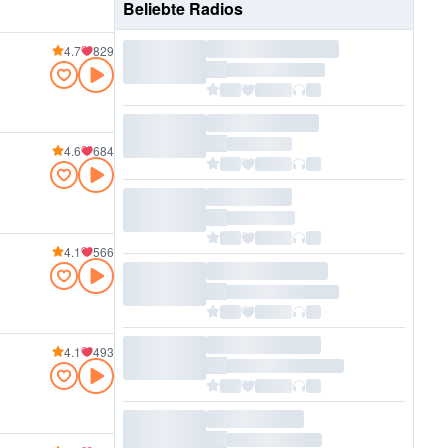
Beliebte Radios
4.7
829
4.6
684
4.1
566
4.1
493