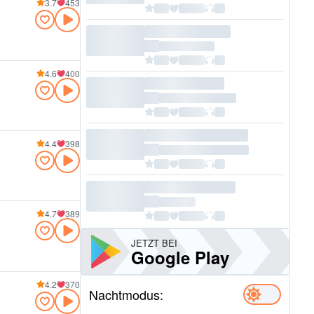
3.7
453
4.6
400
4.4
398
4.7
389
JETZT BEI
Google Play
4.2
370
Nachtmodus: