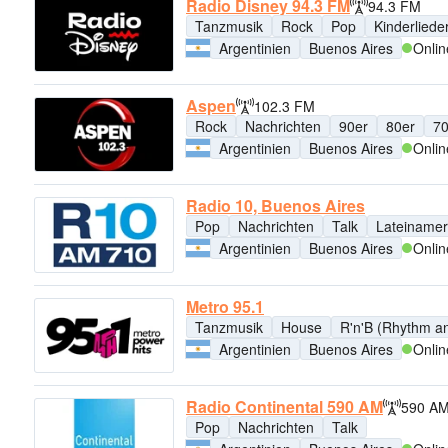
Radio Disney 94.3 FM
94.3 FM
Tanzmusik
Rock
Pop
Kinderliede
Argentinien
Buenos Aires
Onlin
Aspen
102.3 FM
Rock
Nachrichten
90er
80er
70
Argentinien
Buenos Aires
Onlin
Radio 10, Buenos Aires
Pop
Nachrichten
Talk
Lateinamer
Argentinien
Buenos Aires
Onlin
Metro 95.1
Tanzmusik
House
R'n'B (Rhythm a
Argentinien
Buenos Aires
Onlin
Radio Continental 590 AM
590 A
Pop
Nachrichten
Talk