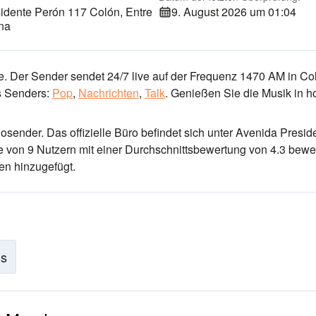
idente Perón 117 Colón, Entre
9. August 2026 um 01:04
ina
. Der Sender sendet 24/7 live
auf der Frequenz 1470 AM
in Co
 Senders:
Pop
,
Nachrichten
,
Talk
.
Genießen Sie die Musik
in h
iosender
. Das offizielle Büro befindet sich unter Avenida Presid
 von 9 Nutzern mit einer Durchschnittsbewertung von 4.3 bewer
en hinzugefügt.
is