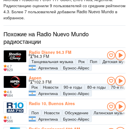
Радиостанцию оценили 9 пользователей со средним рейтингом
4.3. Более 7 пользователей добавили Radio Nuevo Mundo в
избранное.
Похожие на Radio Nuevo Mundo
радиостанции
Radio Disney 94.3 FM
94.3 FM
Танцевальная музыка
Рок
Поп
Детская музы
4.7
Аргентина
Буэнос-Айрес
829
Aspen
102.3 FM
Рок
Новости
90-е годы
80-е годы
70-е год
4.6
Аргентина
Буэнос-Айрес
684
Radio 10, Buenos Aires
Поп
Новости
Обсуждение
Латинская музыка
4.1
Аргентина
Буэнос-Айрес
566