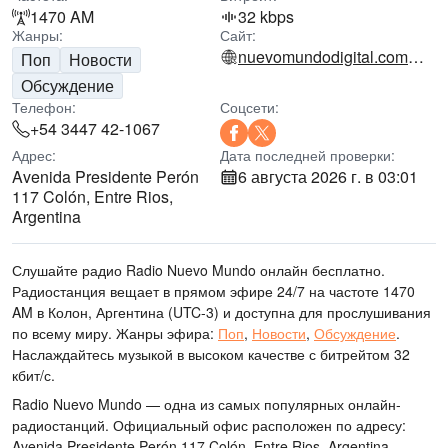
1470 AM
32 kbps
Жанры:
Сайт:
nuevomundodigital.com.ar
Поп
Новости
Обсуждение
Телефон:
Соцсети:
+54 3447 42-1067
Адрес:
Дата последней проверки:
Avenida Presidente Perón
6 августа 2026 г. в 03:01
117 Colón, Entre Rios,
Argentina
Слушайте радио Radio Nuevo Mundo онлайн бесплатно.
Радиостанция вещает в прямом эфире 24/7
на частоте 1470
AM
в Колон, Аргентина
(UTC-3)
и доступна для прослушивания
по всему миру.
Жанры эфира:
Поп
,
Новости
,
Обсуждение
.
Наслаждайтесь музыкой
в высоком качестве
с битрейтом 32
кбит/с.
Radio Nuevo Mundo — одна из самых популярных онлайн-
радиостанций
. Официальный офис расположен по адресу:
Avenida Presidente Perón 117 Colón, Entre Rios, Argentina
.