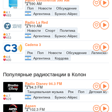
Radio Continental 590 AM
590 AM
Поп
Новости
Обсуждение
4.1
Аргентина
Буэнос-Айрес
493
Radio La Red
910 AM
Новости
Спорт
Политика
3.7
Аргентина
Буэнос-Айрес
453
Cadena 3
Рок
Поп
Новости
Обсуждение
Латинская м
4.6
Аргентина
Кордова
400
Популярные радиостанции в Колон
Radio Disney 94.3 FM
94.3 FM
Танцевальная музыка
Рок
Поп
Детская музы
4.7
Аргентина
Буэнос-Айрес
829
Aspen
102.3 FM