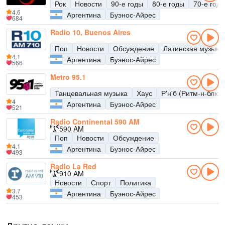
Рок
Новости
90-е годы
80-е годы
70-е год
4.6
Аргентина
Буэнос-Айрес
684
Radio 10, Buenos Aires
Поп
Новости
Обсуждение
Латинская музыка
4.1
Аргентина
Буэнос-Айрес
566
Metro 95.1
Танцевальная музыка
Хаус
Р'н'б (Ритм-н-блюз
4
Аргентина
Буэнос-Айрес
521
Radio Continental 590 AM
590 AM
Поп
Новости
Обсуждение
4.1
Аргентина
Буэнос-Айрес
493
Radio La Red
910 AM
Новости
Спорт
Политика
3.7
Аргентина
Буэнос-Айрес
453