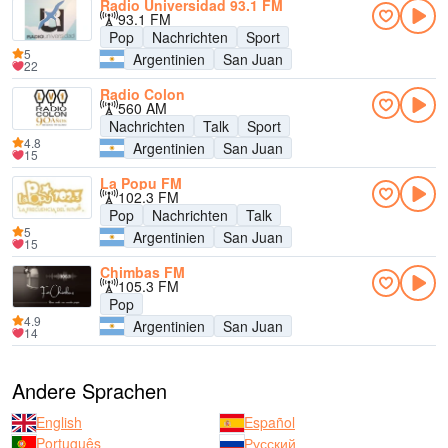
Radio Universidad 93.1 FM
93.1 FM
Pop
Nachrichten
Sport
5
Argentinien
San Juan
22
Radio Colon
560 AM
Nachrichten
Talk
Sport
4.8
Argentinien
San Juan
15
La Popu FM
102.3 FM
Pop
Nachrichten
Talk
5
Argentinien
San Juan
15
Chimbas FM
105.3 FM
Pop
4.9
Argentinien
San Juan
14
Andere Sprachen
English
Español
Português
Русский