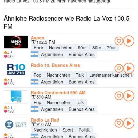
Radio La Voz 100.5 FM zu ihren Favoriten hinzugefügt.
Ähnliche Radiosender wie Radio La Voz 100.5
FM
Aspen
102.3 FM
Rock
Nachrichten
90er
80er
70er
4.6
Argentinien
Buenos Aires
684
Radio 10, Buenos Aires
Pop
Nachrichten
Talk
Lateinamerikanische Mu
4.1
Argentinien
Buenos Aires
566
Radio Continental 590 AM
590 AM
Pop
Nachrichten
Talk
4.1
Argentinien
Buenos Aires
493
Radio La Red
910 AM
Nachrichten
Sport
Politik
3.7
Argentinien
Buenos Aires