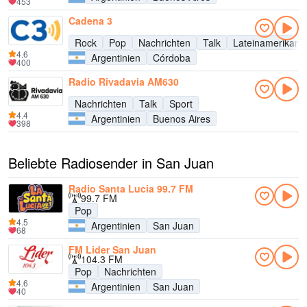
453
Cadena 3
Rock
Pop
Nachrichten
Talk
Lateinamerikani
4.6
Argentinien
Córdoba
400
Radio Rivadavia AM630
Nachrichten
Talk
Sport
4.4
Argentinien
Buenos Aires
398
Beliebte Radiosender in San Juan
Radio Santa Lucia 99.7 FM
99.7 FM
Pop
4.5
Argentinien
San Juan
68
FM Lider San Juan
104.3 FM
Pop
Nachrichten
4.6
Argentinien
San Juan
40