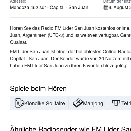
Adresse:
Datum der letz
Mendoza 452 sur - Capital - San Juan
6. August
Hören Sie das Radio FM Lider San Juan kostenlos online.
Juan, Argentinien
(UTC-3)
und ist weltweit verfügbar.
Genr
Qualität
.
FM Lider San Juan ist einer der beliebtesten Online-Radi
Capital - San Juan
. Der Sender wurde von 30 Nutzern mit 
haben FM Lider San Juan zu ihren Favoriten hinzugefügt.
Spiele beim Hören
Klondike Solitaire
Mahjong
Tetr
Ähnliche Radiosender wie FM Lider Sa