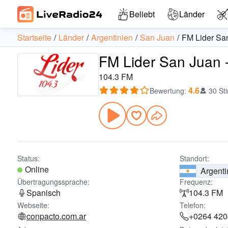
Beliebt
Länder
Startseite
Länder
Argentinien
San Juan
FM Lider Sa
FM Lider San Juan -
104.3 FM
4.6
Bewertung
:
30 St
Status:
Standort:
Online
Argenti
Übertragungssprache:
Frequenz:
Spanisch
104.3 FM
Webseite:
Telefon:
conpacto.com.ar
+0264 42