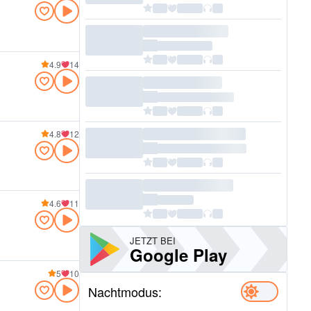
4.9
14
4.8
12
4.6
11
JETZT BEI
Google Play
5
10
Nachtmodus: