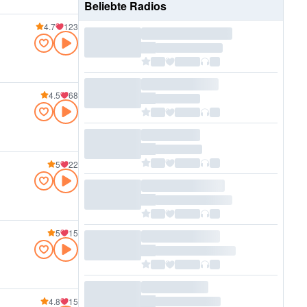
Beliebte Radios
4.7
123
4.5
68
5
22
5
15
4.8
15