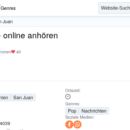
Genres
n Juan
 online anhören
immen
40
Ortszeit:
nien
San Juan
Genres:
Pop
Nachrichten
Soziale Medien:
04039