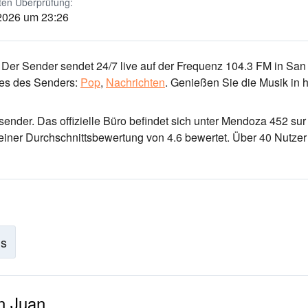
ten Überprüfung:
 2026 um 23:26
 Der Sender sendet 24/7 live
auf der Frequenz 104.3 FM
in San
es des Senders:
Pop
,
Nachrichten
.
Genießen Sie die Musik
in 
osender
. Das offizielle Büro befindet sich unter Mendoza 452 sur 
einer Durchschnittsbewertung von 4.6 bewertet. Über 40 Nutzer
is
n Juan