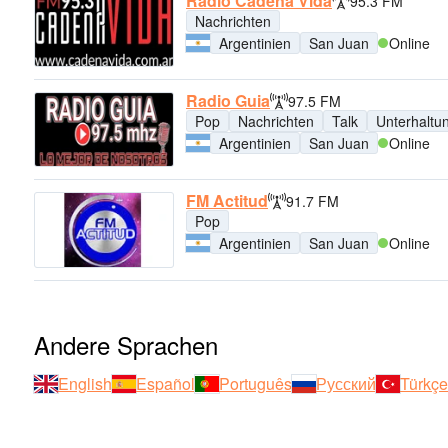
Radio Cadena Vida
95.3 FM
Nachrichten
Argentinien
San Juan
Online
Radio Guia
97.5 FM
Pop
Nachrichten
Talk
Unterhaltu
Argentinien
San Juan
Online
FM Actitud
91.7 FM
Pop
Argentinien
San Juan
Online
Andere Sprachen
English
Español
Português
Русский
Türkçe