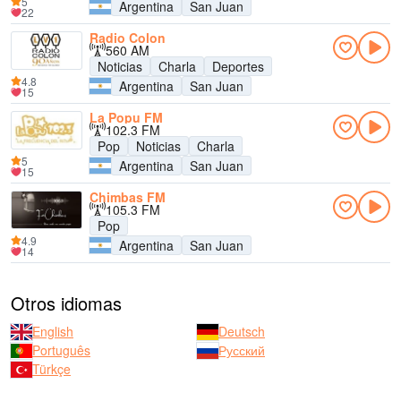
5
Argentina
San Juan
22
Radio Colon
560 AM
Noticias
Charla
Deportes
4.8
Argentina
San Juan
15
La Popu FM
102.3 FM
Pop
Noticias
Charla
5
Argentina
San Juan
15
Chimbas FM
105.3 FM
Pop
4.9
Argentina
San Juan
14
Otros idiomas
English
Deutsch
Português
Русский
Türkçe