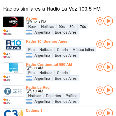
Radios similares a Radio La Voz 100.5 FM
Aspen
102.3 FM
Rock
Noticias
90s
80s
70s
4.6
Argentina
Buenos Aires
684
Radio 10, Buenos Aires
Pop
Noticias
Charla
Música latina
4.1
Argentina
Buenos Aires
566
Radio Continental 590 AM
590 AM
Pop
Noticias
Charla
4.1
Argentina
Buenos Aires
493
Radio La Red
910 AM
Noticias
Deportes
Política
3.7
Argentina
Buenos Aires
453
Cadena 3