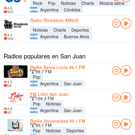
Rock
Pop
Noticias
Charla
Música latina
En
4.6
Argentina
Córdoba
400
Radio Rivadavia AM630
Noticias
Charla
Deportes
4.4
Argentina
Buenos Aires
398
Radios populares en San Juan
Radio Santa Lucia 99.7 FM
99.7 FM
Pop
4.5
Argentina
San Juan
68
FM Lider San Juan
104.3 FM
Pop
Noticias
4.6
Argentina
San Juan
40
Radio Universidad 93.1 FM
93.1 FM
Pop
Noticias
Deportes