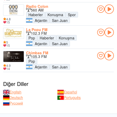
Radio Colon
560 AM
Haberler
Konuşma
Spor
4.8
Arjantin
San Juan
15
La Popu FM
102.3 FM
Pop
Haberler
Konuşma
5
Arjantin
San Juan
15
Chimbas FM
105.3 FM
Pop
4.9
Arjantin
San Juan
14
Diğer Diller
English
Español
Deutsch
Português
Русский