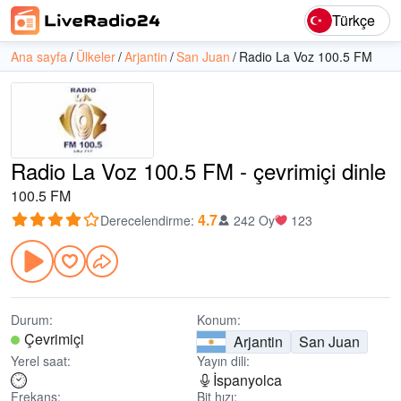
Türkçe
Ana sayfa
Ülkeler
Arjantin
San Juan
Radio La Voz 100.5 FM
Radio La Voz 100.5 FM - çevrimiçi dinle
100.5 FM
4.7
Derecelendirme
:
242 Oy
123
Durum:
Konum:
Çevrimiçi
Arjantin
San Juan
Yerel saat:
Yayın dili:
İspanyolca
Frekans:
Bit hızı: