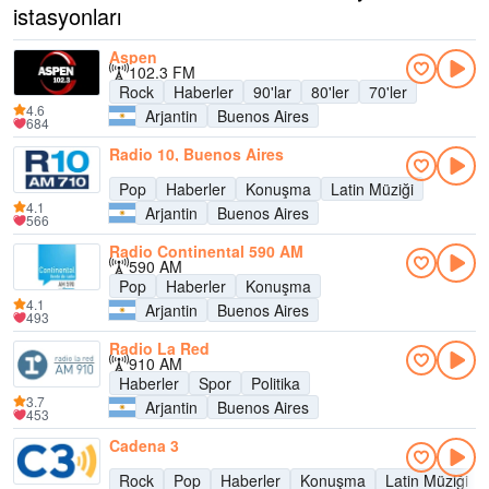
istasyonları
Aspen
102.3 FM
Rock
Haberler
90'lar
80'ler
70'ler
4.6
Arjantin
Buenos Aires
684
Radio 10, Buenos Aires
Pop
Haberler
Konuşma
Latin Müziği
4.1
Arjantin
Buenos Aires
566
Radio Continental 590 AM
590 AM
Pop
Haberler
Konuşma
4.1
Arjantin
Buenos Aires
493
Radio La Red
910 AM
Haberler
Spor
Politika
3.7
Arjantin
Buenos Aires
453
Cadena 3
Rock
Pop
Haberler
Konuşma
Latin Müziği