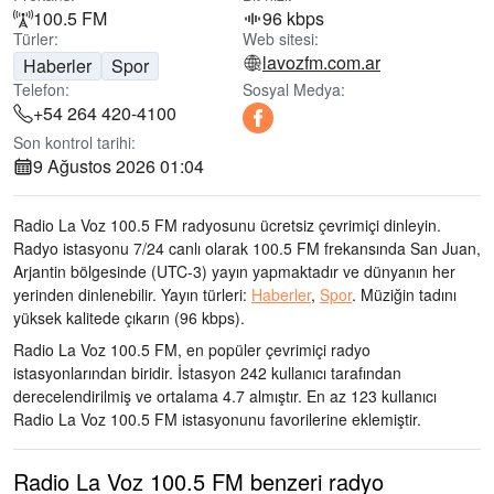
100.5 FM
96 kbps
Türler:
Web sitesi:
lavozfm.com.ar
Haberler
Spor
Telefon:
Sosyal Medya:
+54 264 420-4100
Son kontrol tarihi:
9 Ağustos 2026 01:04
Radio La Voz 100.5 FM radyosunu ücretsiz çevrimiçi dinleyin.
Radyo istasyonu 7/24 canlı olarak
100.5 FM frekansında
San Juan,
Arjantin bölgesinde
(UTC-3)
yayın yapmaktadır ve dünyanın her
yerinden dinlenebilir.
Yayın türleri:
Haberler
,
Spor
.
Müziğin tadını
yüksek kalitede çıkarın
(96 kbps).
Radio La Voz 100.5 FM, en popüler çevrimiçi radyo
istasyonlarından biridir
. İstasyon 242 kullanıcı tarafından
derecelendirilmiş ve ortalama 4.7 almıştır. En az 123 kullanıcı
Radio La Voz 100.5 FM istasyonunu favorilerine eklemiştir.
Radio La Voz 100.5 FM benzeri radyo