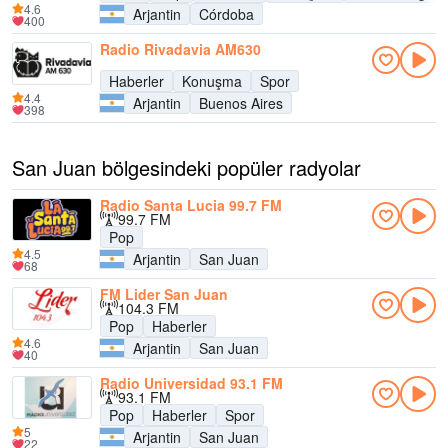
4.6
Arjantin
Córdoba
400
Radio Rivadavia AM630
Haberler
Konuşma
Spor
4.4
Arjantin
Buenos Aires
398
San Juan bölgesindeki popüler radyolar
Radio Santa Lucia 99.7 FM
99.7 FM
Pop
4.5
Arjantin
San Juan
68
FM Lider San Juan
104.3 FM
Pop
Haberler
4.6
Arjantin
San Juan
40
Radio Universidad 93.1 FM
93.1 FM
Pop
Haberler
Spor
5
Arjantin
San Juan
22