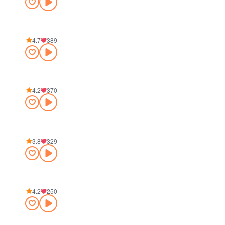
4.7
389
4.2
370
3.8
329
4.2
250