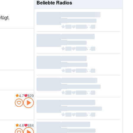
Beliebte Radios
fügt.
4.7
829
4.6
684