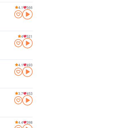
4.1
566
4
521
4.1
493
3.7
453
4.4
398