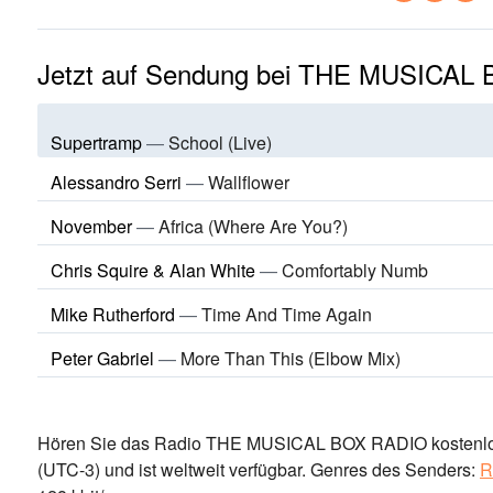
Jetzt auf Sendung bei THE MUSICAL
Supertramp
—
School (Live)
Alessandro Serri
—
Wallflower
November
—
Africa (Where Are You?)
Chris Squire & Alan White
—
Comfortably Numb
Mike Rutherford
—
Time And Time Again
Peter Gabriel
—
More Than This (Elbow Mix)
Hören Sie das Radio THE MUSICAL BOX RADIO kostenlos 
(UTC-3)
und ist weltweit verfügbar.
Genres des Senders:
R