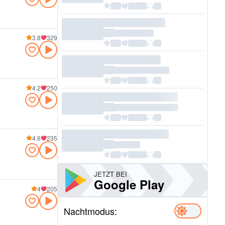
3.8
329
4.2
250
4.6
235
JETZT BEI
Google Play
4
205
Nachtmodus: