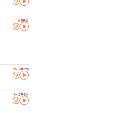
5
83
4.7
829
4.6
684