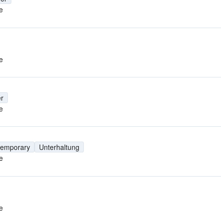
e
e
r
e
temporary
Unterhaltung
e
e