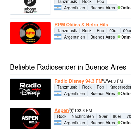
Tanzmusik
Rock
Pop
Argentinien
Buenos Aires
Onlin
RPM Oldies & Retro Hits
Tanzmusik
Rock
Pop
90er
00e
Argentinien
Buenos Aires
Onlin
Beliebte Radiosender in Buenos Aires
Radio Disney 94.3 FM
94.3 FM
Tanzmusik
Rock
Pop
Kinderliede
Argentinien
Buenos Aires
Onlin
Aspen
102.3 FM
Rock
Nachrichten
90er
80er
70
Argentinien
Buenos Aires
Onlin