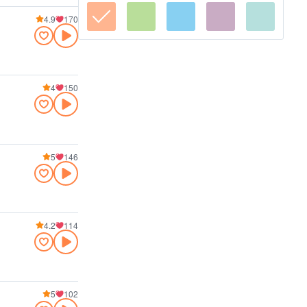
4.9
170
4
150
5
146
4.2
114
5
102