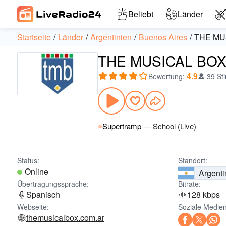
Beliebt
Länder
Startseite
Länder
Argentinien
Buenos Aires
THE MU
THE MUSICAL BOX R
4.9
Bewertung
:
39 St
Supertramp
—
School (Live)
Status:
Standort:
Online
Argenti
Übertragungssprache:
Bitrate:
Spanisch
128 kbps
Webseite:
Soziale Medien
themusicalbox.com.ar