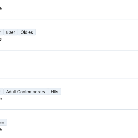
e
r
80er
Oldies
e
r
Adult Contemporary
Hits
e
er
e