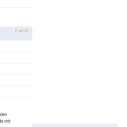
JETZT
nien
ät
mit