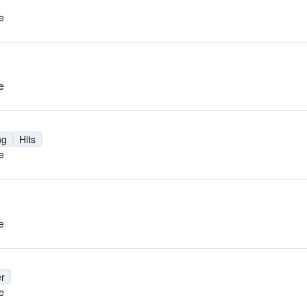
e
e
ng
Hits
e
e
r
e