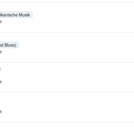
ikanische Musik
e
nd Blues)
e
M
e
e