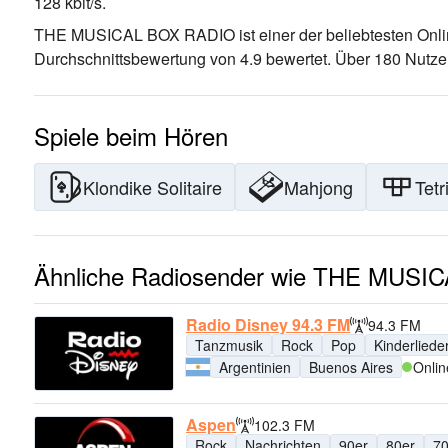
128 kbit/s.
THE MUSICAL BOX RADIO ist einer der beliebtesten Onl
Durchschnittsbewertung von 4.9 bewertet. Über 180 Nut
Spiele beim Hören
Klondike Solitaire
Mahjong
Tetr
Ähnliche Radiosender wie THE MUS
Radio Disney 94.3 FM
94.3 FM
Tanzmusik
Rock
Pop
Kinderliede
Argentinien
Buenos Aires
Onlin
Aspen
102.3 FM
Rock
Nachrichten
90er
80er
70