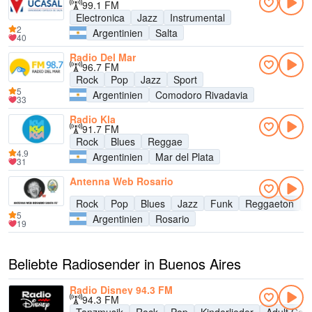
99.1 FM
Electronica
Jazz
Instrumental
2
Argentinien
Salta
40
Radio Del Mar
96.7 FM
Rock
Pop
Jazz
Sport
5
Argentinien
Comodoro Rivadavia
33
Radio Kla
91.7 FM
Rock
Blues
Reggae
4.9
Argentinien
Mar del Plata
31
Antenna Web Rosario
Rock
Pop
Blues
Jazz
Funk
Reggaeton
L
5
Argentinien
Rosario
19
Beliebte Radiosender in Buenos Aires
Radio Disney 94.3 FM
94.3 FM