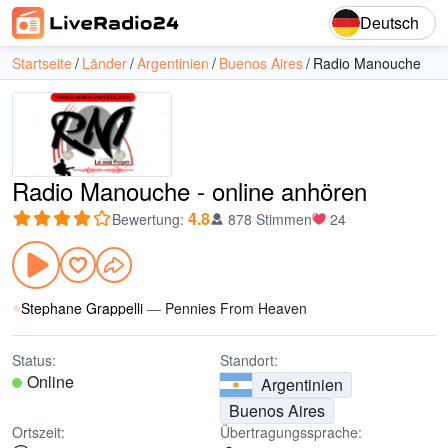
Deutsch
Startseite
Länder
Argentinien
Buenos Aires
Radio Manouche
Radio Manouche - online anhören
4.8
Bewertung
:
878 Stimmen
24
Stephane Grappelli
—
Pennies From Heaven
Status:
Standort:
Online
Argentinien
Buenos Aires
Ortszeit:
Übertragungssprache: