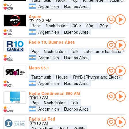
Tanzmusik
Rock
Pop
Kinderlieder
Adult Con
4.7
Argentinien
Buenos Aires
829
Aspen
102.3 FM
Rock
Nachrichten
90er
80er
70er
4.6
Argentinien
Buenos Aires
684
Radio 10, Buenos Aires
Pop
Nachrichten
Talk
Lateinamerikanische Mu
4.1
Argentinien
Buenos Aires
566
Metro 95.1
Tanzmusik
House
R'n'B (Rhythm and Blues)
4
Argentinien
Buenos Aires
521
Radio Continental 590 AM
590 AM
Pop
Nachrichten
Talk
4.1
Argentinien
Buenos Aires
493
Radio La Red
910 AM
Nachrichten
Sport
Politik