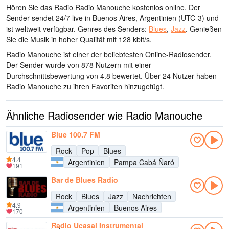
Hören Sie das Radio Radio Manouche kostenlos online. Der
Sender sendet 24/7 live
in Buenos Aires, Argentinien
(UTC-3)
und
ist weltweit verfügbar.
Genres des Senders:
Blues
,
Jazz
.
Genießen
Sie die Musik
in hoher Qualität
mit 128 kbit/s.
Radio Manouche ist einer der beliebtesten Online-Radiosender
.
Der Sender wurde von 878 Nutzern mit einer
Durchschnittsbewertung von 4.8 bewertet. Über 24 Nutzer haben
Radio Manouche zu ihren Favoriten hinzugefügt.
Ähnliche Radiosender wie Radio Manouche
Blue 100.7 FM
Rock
Pop
Blues
4.4
Argentinien
Pampa Cabá Ñaró
191
Bar de Blues Radio
Rock
Blues
Jazz
Nachrichten
4.9
Argentinien
Buenos Aires
170
Radio Ucasal Instrumental