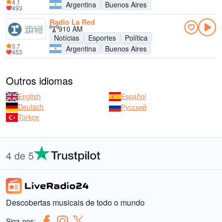
4.1
Argentina
Buenos Aires
493
Radio La Red
910 AM
Notícias
Esportes
Política
3.7
Argentina
Buenos Aires
453
Outros idiomas
English
Español
Deutsch
Русский
Türkçe
4 de 5
Descobertas musicais de todo o mundo
Siga-nos: