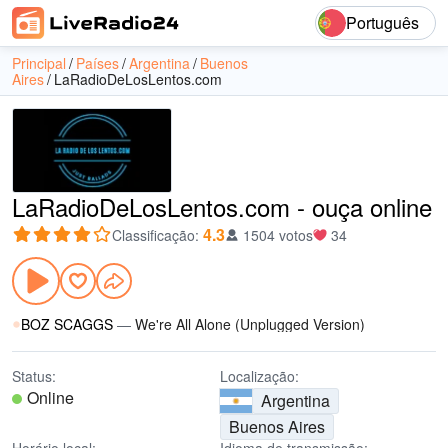
Português
Principal
Países
Argentina
Buenos
Aires
LaRadioDeLosLentos.com
LaRadioDeLosLentos.com - ouça online
4.3
Classificação
:
1504 votos
34
BOZ SCAGGS
—
We're All Alone (Unplugged Version)
Status:
Localização:
Online
Argentina
Buenos Aires