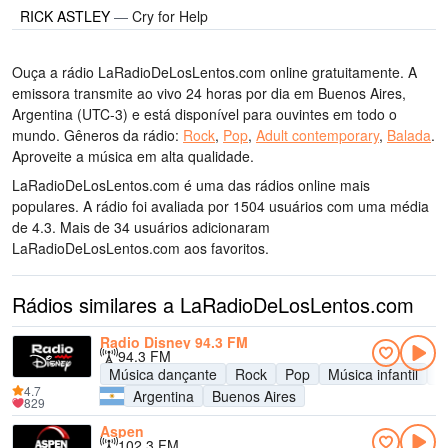
RICK ASTLEY
—
Cry for Help
Ouça a rádio LaRadioDeLosLentos.com online gratuitamente. A
emissora transmite ao vivo 24 horas por dia
em Buenos Aires,
Argentina
(UTC-3)
e está disponível para ouvintes em todo o
mundo.
Gêneros da rádio:
Rock
,
Pop
,
Adult contemporary
,
Balada
.
Aproveite a música
em alta qualidade
.
LaRadioDeLosLentos.com é uma das rádios online mais
populares
. A rádio foi avaliada por 1504 usuários com uma média
de 4.3. Mais de 34 usuários adicionaram
LaRadioDeLosLentos.com aos favoritos.
Rádios similares a LaRadioDeLosLentos.com
Radio Disney 94.3 FM
94.3 FM
Música dançante
Rock
Pop
Música infantil
A
4.7
Argentina
Buenos Aires
829
Aspen
102.3 FM