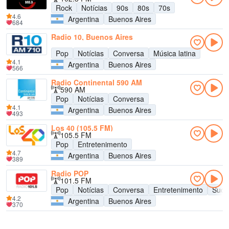
Rock
Notícias
90s
80s
70s
4.6
Argentina
Buenos Aires
684
Radio 10, Buenos Aires
Pop
Notícias
Conversa
Música latina
4.1
Argentina
Buenos Aires
566
Radio Continental 590 AM
590 AM
Pop
Notícias
Conversa
4.1
Argentina
Buenos Aires
493
Los 40 (105.5 FM)
105.5 FM
Pop
Entretenimento
4.7
Argentina
Buenos Aires
389
Radio POP
101.5 FM
Pop
Notícias
Conversa
Entretenimento
Suce
4.2
Argentina
Buenos Aires
370