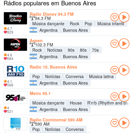
Rádios populares em Buenos Aires
Radio Disney 94.3 FM
94.3 FM
Música dançante
Rock
Pop
Música infantil
A
4.7
Argentina
Buenos Aires
829
Aspen
102.3 FM
Rock
Notícias
90s
80s
70s
4.6
Argentina
Buenos Aires
684
Radio 10, Buenos Aires
Pop
Notícias
Conversa
Música latina
4.1
Argentina
Buenos Aires
566
Metro 95.1
Música dançante
House
R'n'b (Rhythm and blue
4
Argentina
Buenos Aires
521
Radio Continental 590 AM
590 AM
Pop
Notícias
Conversa