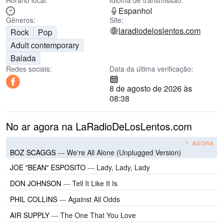
Horário local:
Idioma de transmissão:
Espanhol
Gêneros:
Site:
laradiodeloslentos.com
Rock
Pop
Adult contemporary
Balada
Redes sociais:
Data da última verificação:
8 de agosto de 2026 às
08:38
No ar agora na LaRadioDeLosLentos.com
AGORA
BOZ SCAGGS
—
We're All Alone (Unplugged Version)
JOE "BEAN" ESPOSITO
—
Lady, Lady, Lady
DON JOHNSON
—
Tell It Like It Is
PHIL COLLINS
—
Against All Odds
AIR SUPPLY
—
The One That You Love