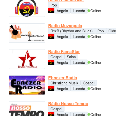
Pop
Angola
Luanda
Online
Radio Muzangala
R'n'B (Rhythm and Blues)
Pop
Oldi
Angola
Luanda
Online
Radio FamaStar
Gospel
Salsa
Angola
Luanda
Online
Ebnezer Radio
Christliche Musik
Gospel
Angola
Luanda
Online
Rádio Nosso Tempo
Gospel
Angola
Luanda
Online