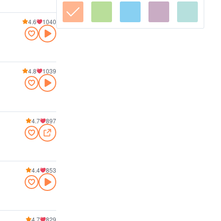
4.6
1040
4.8
1039
4.7
897
4.4
853
4.7
829