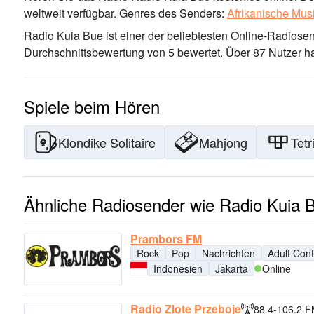
weltweit verfügbar.
Genres des Senders:
Afrikanische Mus
Radio Kuia Bue ist einer der beliebtesten Online-Radiose
Durchschnittsbewertung von 5 bewertet. Über 87 Nutzer h
Spiele beim Hören
Klondike Solitaire
Mahjong
Tetr
Ähnliche Radiosender wie Radio Kuia 
Prambors FM
Rock
Pop
Nachrichten
Adult Con
Indonesien
Jakarta
Online
Radio Zlote Przeboje
88.4-106.2 