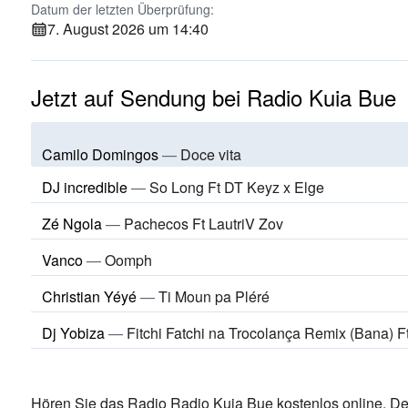
Datum der letzten Überprüfung:
7. August 2026 um 14:40
Jetzt auf Sendung bei Radio Kuia Bue
Camilo Domingos
—
Doce vita
DJ incredible
—
So Long Ft DT Keyz x Elge
Zé Ngola
—
Pachecos Ft LautriV Zov
Vanco
—
Oomph
Christian Yéyé
—
Ti Moun pa Pléré
Dj Yobiza
—
Fitchi Fatchi na Trocolança Remix (Bana) F
Hören Sie das Radio Radio Kuia Bue kostenlos online. De