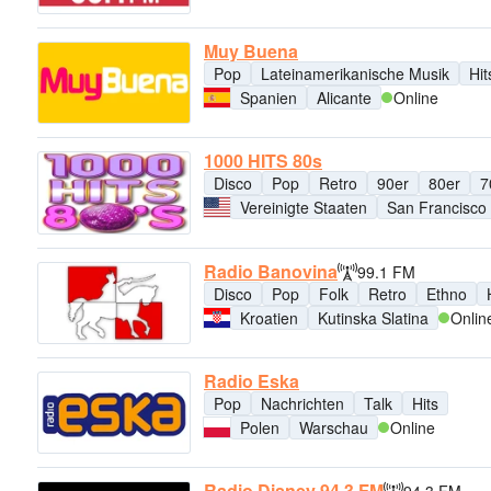
Muy Buena
Pop
Lateinamerikanische Musik
Hit
Spanien
Alicante
Online
1000 HITS 80s
Disco
Pop
Retro
90er
80er
7
Vereinigte Staaten
San Francisco
Radio Banovina
99.1 FM
Disco
Pop
Folk
Retro
Ethno
Kroatien
Kutinska Slatina
Onlin
Radio Eska
Pop
Nachrichten
Talk
Hits
Polen
Warschau
Online
Radio Disney 94.3 FM