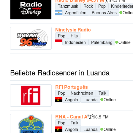
94.3 FM
Tanzmusik
Rock
Pop
Kinderliede
Argentinien
Buenos Aires
Onlin
Ninetysix Radio
Pop
Hits
Indonesien
Palembang
Online
Beliebte Radiosender in Luanda
RFI Português
Pop
Nachrichten
Talk
Angola
Luanda
Online
RNA - Canal A
96.5 FM
Pop
Talk
Angola
Luanda
Online