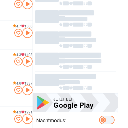
4.7
1506
4.3
1493
4.6
1337
JETZT BEI
Google Play
4.3
1291
Nachtmodus: