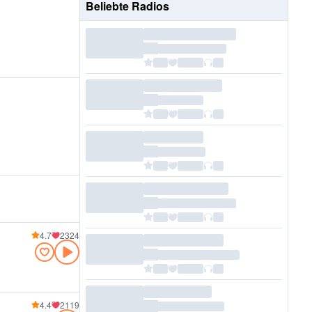
Beliebte Radios
4.7
2324
4.4
2119