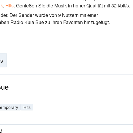
ik
,
Hits
.
Genießen Sie die Musik
in hoher Qualität
mit 32 kbit/s.
nder
. Der Sender wurde von 9 Nutzern mit einer
aben Radio Kuia Bue zu ihren Favoriten hinzugefügt.
is
Bue
temporary
Hits
FM