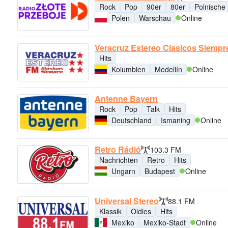
Rock
Pop
90er
80er
Polnische
Polen
Warschau
Online
Veracruz Estereo Clasicos Siempr
Hits
Kolumbien
Medellín
Online
Antenne Bayern
Rock
Pop
Talk
Hits
Deutschland
Ismaning
Online
Retro Rádió
103.3 FM
Nachrichten
Retro
Hits
Ungarn
Budapest
Online
Universal Stereo
88.1 FM
Klassik
Oldies
Hits
Mexiko
Mexiko-Stadt
Online