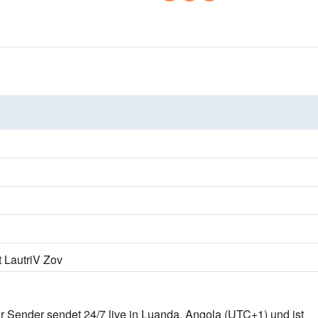
t LautriV Zov
r Sender sendet 24/7 live
in Luanda, Angola
(UTC+1)
und ist