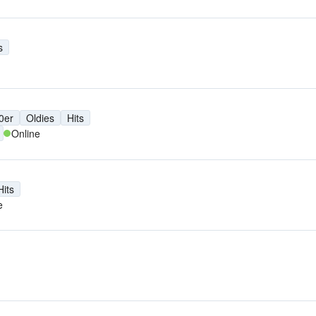
s
0er
Oldies
Hits
Online
Hits
e