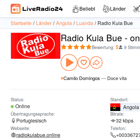
Beliebt
Länder
Startseite
Länder
Angola
Luanda
Radio Kuia Bue
Radio Kuia Bue - on
5
Bewertung
:
9 Stim
Camilo Domingos
—
Doce vita
Status:
Standort:
Online
Angola
Übertragungssprache:
Bitrate:
Portugiesisch
32 kbps
Webseite:
Telefon:
radiokuiabue.online
+0033672