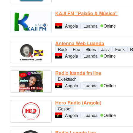
KAJI FM "Paixão & Música"
Angola
Luanda
Online
Antenna Web Luanda
Rock
Pop
Blues
Jazz
Funk
R
Angola
Luanda
Online
Radio luanda fm line
Eklektisch
Angola
Luanda
Online
Hero Radio (Angola)
Gospel
Angola
Luanda
Online
Radio Luanda live