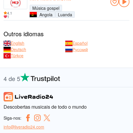
Música gospel
4.1
Angola
Luanda
1
Outros idiomas
English
Español
Deutsch
Русский
Türkçe
4 de 5
Descobertas musicais de todo o mundo
Siga-nos:
info@liveradio24.com