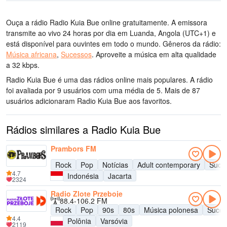
Ouça a rádio Radio Kuia Bue online gratuitamente. A emissora
transmite ao vivo 24 horas por dia
em Luanda, Angola
(UTC+1)
e
está disponível para ouvintes em todo o mundo.
Gêneros da rádio:
Música africana
,
Sucessos
.
Aproveite a música
em alta qualidade
a 32 kbps.
Radio Kuia Bue é uma das rádios online mais populares
. A rádio
foi avaliada por 9 usuários com uma média de 5. Mais de 87
usuários adicionaram Radio Kuia Bue aos favoritos.
Rádios similares a Radio Kuia Bue
Prambors FM
Rock
Pop
Notícias
Adult contemporary
Suce
4.7
Indonésia
Jacarta
2324
Radio Zlote Przeboje
88.4-106.2 FM
Rock
Pop
90s
80s
Música polonesa
Suces
4.4
Polônia
Varsóvia
2119