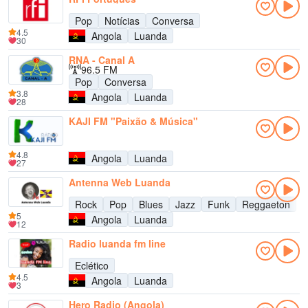
Pop
Notícias
Conversa
4.5
Angola
Luanda
30
RNA - Canal A
96.5 FM
Pop
Conversa
3.8
Angola
Luanda
28
KAJI FM "Paixão & Música"
4.8
Angola
Luanda
27
Antenna Web Luanda
Rock
Pop
Blues
Jazz
Funk
Reggaeton
5
Angola
Luanda
12
Radio luanda fm line
Eclético
4.5
Angola
Luanda
3
Hero Radio (Angola)