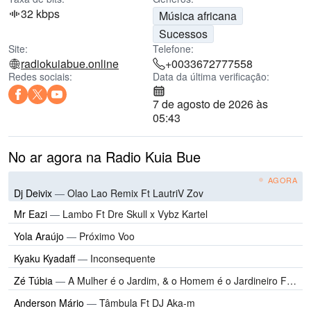
32 kbps
Música africana
Sucessos
Site:
Telefone:
radiokuiabue.online
+0033672777558
Redes sociais:
Data da última verificação:
7 de agosto de 2026 às
05:43
No ar agora na Radio Kuia Bue
AGORA
Dj Deivix
—
Olao Lao Remix Ft LautriV Zov
Mr Eazi
—
Lambo Ft Dre Skull x Vybz Kartel
Yola Araújo
—
Próximo Voo
Kyaku Kyadaff
—
Inconsequente
Zé Túbia
—
A Mulher é o Jardim, & o Homem é o Jardineiro Ft LautriV Zov
Anderson Mário
—
Tâmbula Ft DJ Aka-m