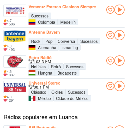
Veracruz Estereo Clasicos Siempre
Sucessos
4.7
Colômbia
Medellín
1506
Antenne Bayern
Rock
Pop
Conversa
Sucessos
4.3
Alemanha
Ismaning
1493
Retro Rádió
103.3 FM
Notícias
Retrô
Sucessos
4.6
Hungria
Budapeste
1337
Universal Stereo
88.1 FM
Clássico
Oldies
Sucessos
4.3
México
Cidade do México
1291
Rádios populares em Luanda
RFI Português