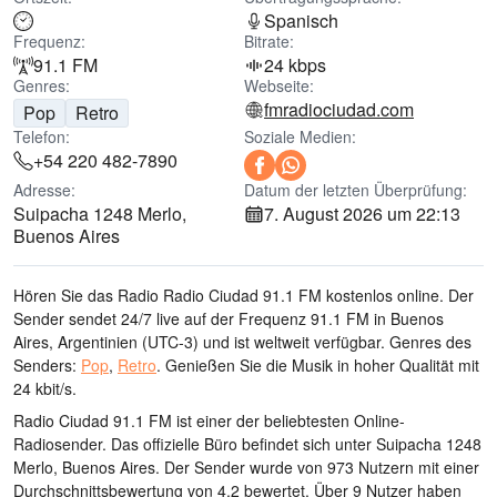
Spanisch
Frequenz:
Bitrate:
91.1 FM
24 kbps
Genres:
Webseite:
fmradiociudad.com
Pop
Retro
Telefon:
Soziale Medien:
+54 220 482-7890
Adresse:
Datum der letzten Überprüfung:
Suipacha 1248 Merlo,
7. August 2026 um 22:13
Buenos Aires
Hören Sie das Radio Radio Ciudad 91.1 FM kostenlos online. Der
Sender sendet 24/7 live
auf der Frequenz 91.1 FM
in Buenos
Aires, Argentinien
(UTC-3)
und ist weltweit verfügbar.
Genres des
Senders:
Pop
,
Retro
.
Genießen Sie die Musik
in hoher Qualität
mit
24 kbit/s.
Radio Ciudad 91.1 FM ist einer der beliebtesten Online-
Radiosender
. Das offizielle Büro befindet sich unter Suipacha 1248
Merlo, Buenos Aires
. Der Sender wurde von 973 Nutzern mit einer
Durchschnittsbewertung von 4.2 bewertet. Über 9 Nutzer haben