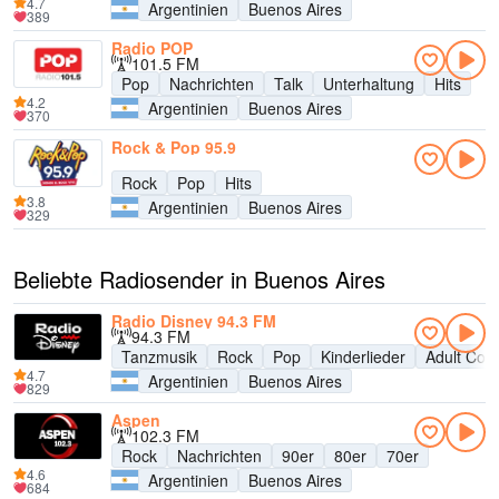
4.7
Argentinien
Buenos Aires
389
Radio POP
101.5 FM
Pop
Nachrichten
Talk
Unterhaltung
Hits
4.2
Argentinien
Buenos Aires
370
Rock & Pop 95.9
Rock
Pop
Hits
3.8
Argentinien
Buenos Aires
329
Beliebte Radiosender in Buenos Aires
Radio Disney 94.3 FM
94.3 FM
Tanzmusik
Rock
Pop
Kinderlieder
Adult Con
4.7
Argentinien
Buenos Aires
829
Aspen
102.3 FM
Rock
Nachrichten
90er
80er
70er
4.6
Argentinien
Buenos Aires
684