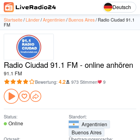
Deutsch
Startseite
Länder
Argentinien
Buenos Aires
Radio Ciudad 91.1
FM
Radio Ciudad 91.1 FM - online anhören
91.1 FM
4.2
Bewertung
:
973 Stimmen
9
Status:
Standort:
Online
Argentinien
Buenos Aires
Ortszeit:
Übertragungssprache: