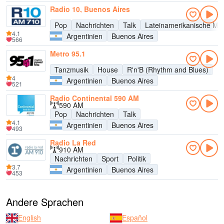
Radio 10, Buenos Aires
Pop
Nachrichten
Talk
Lateinamerikanische Mu
4.1
Argentinien
Buenos Aires
566
Metro 95.1
Tanzmusik
House
R'n'B (Rhythm and Blues)
4
Argentinien
Buenos Aires
521
Radio Continental 590 AM
590 AM
Pop
Nachrichten
Talk
4.1
Argentinien
Buenos Aires
493
Radio La Red
910 AM
Nachrichten
Sport
Politik
3.7
Argentinien
Buenos Aires
453
Andere Sprachen
English
Español