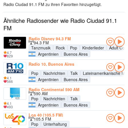
Radio Ciudad 91.1 FM zu ihren Favoriten hinzugefügt.
Ähnliche Radiosender wie Radio Ciudad 91.1
FM
Radio Disney 94.3 FM
94.3 FM
Tanzmusik
Rock
Pop
Kinderlieder
Adult Con
4.7
Argentinien
Buenos Aires
829
Radio 10, Buenos Aires
Pop
Nachrichten
Talk
Lateinamerikanische Mu
4.1
Argentinien
Buenos Aires
566
Radio Continental 590 AM
590 AM
Pop
Nachrichten
Talk
4.1
Argentinien
Buenos Aires
493
Los 40 (105.5 FM)
105.5 FM
Pop
Unterhaltung