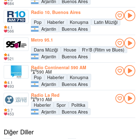
Arjantin
Buenos Aires
684
Radio 10, Buenos Aires
Pop
Haberler
Konuşma
Latin Müziği
4.1
Arjantin
Buenos Aires
566
Metro 95.1
Dans Müziği
House
R'n'B (Ritim ve Blues)
4
Arjantin
Buenos Aires
521
Radio Continental 590 AM
590 AM
Pop
Haberler
Konuşma
4.1
Arjantin
Buenos Aires
493
Radio La Red
910 AM
Haberler
Spor
Politika
3.7
Arjantin
Buenos Aires
453
Diğer Diller