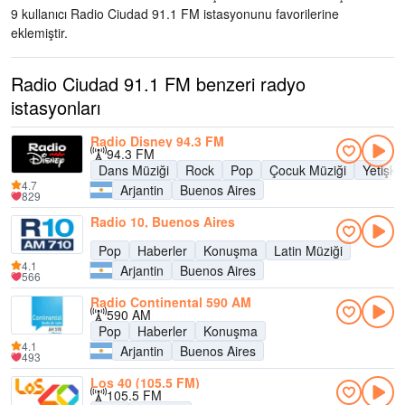
9 kullanıcı Radio Ciudad 91.1 FM istasyonunu favorilerine
eklemiştir.
Radio Ciudad 91.1 FM benzeri radyo
istasyonları
Radio Disney 94.3 FM
94.3 FM
Dans Müziği
Rock
Pop
Çocuk Müziği
Yetişk
4.7
Arjantin
Buenos Aires
829
Radio 10, Buenos Aires
Pop
Haberler
Konuşma
Latin Müziği
4.1
Arjantin
Buenos Aires
566
Radio Continental 590 AM
590 AM
Pop
Haberler
Konuşma
4.1
Arjantin
Buenos Aires
493
Los 40 (105.5 FM)
105.5 FM