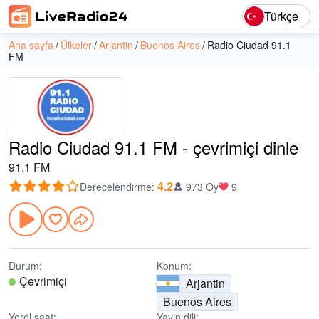
Türkçe
Ana sayfa
Ülkeler
Arjantin
Buenos Aires
Radio Ciudad 91.1
FM
Radio Ciudad 91.1 FM - çevrimiçi dinle
91.1 FM
4.2
Derecelendirme
:
973 Oy
9
Durum:
Konum:
Çevrimiçi
Arjantin
Buenos Aires
Yerel saat:
Yayın dili: