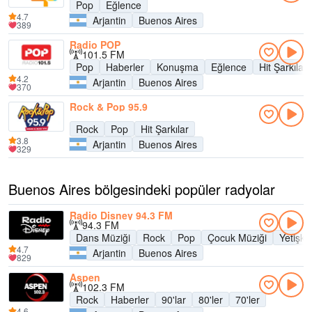
Pop
Eğlence
4.7
Arjantin
Buenos Aires
389
Radio POP
101.5 FM
Pop
Haberler
Konuşma
Eğlence
Hit Şarkılar
4.2
Arjantin
Buenos Aires
370
Rock & Pop 95.9
Rock
Pop
Hit Şarkılar
3.8
Arjantin
Buenos Aires
329
Buenos Aires bölgesindeki popüler radyolar
Radio Disney 94.3 FM
94.3 FM
Dans Müziği
Rock
Pop
Çocuk Müziği
Yetişk
4.7
Arjantin
Buenos Aires
829
Aspen
102.3 FM
Rock
Haberler
90'lar
80'ler
70'ler
4.6