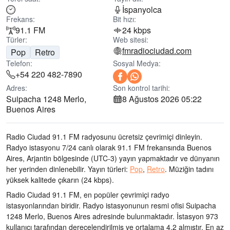
İspanyolca
Frekans:
Bit hızı:
91.1 FM
24 kbps
Türler:
Web sitesi:
fmradiociudad.com
Pop
Retro
Telefon:
Sosyal Medya:
+54 220 482-7890
Adres:
Son kontrol tarihi:
Suipacha 1248 Merlo,
8 Ağustos 2026 05:22
Buenos Aires
Radio Ciudad 91.1 FM radyosunu ücretsiz çevrimiçi dinleyin.
Radyo istasyonu 7/24 canlı olarak
91.1 FM frekansında
Buenos
Aires, Arjantin bölgesinde
(UTC-3)
yayın yapmaktadır ve dünyanın
her yerinden dinlenebilir.
Yayın türleri:
Pop
,
Retro
.
Müziğin tadını
yüksek kalitede çıkarın
(24 kbps).
Radio Ciudad 91.1 FM, en popüler çevrimiçi radyo
istasyonlarından biridir
. Radyo istasyonunun resmi ofisi Suipacha
1248 Merlo, Buenos Aires adresinde bulunmaktadır
. İstasyon 973
kullanıcı tarafından derecelendirilmiş ve ortalama 4.2 almıştır. En az