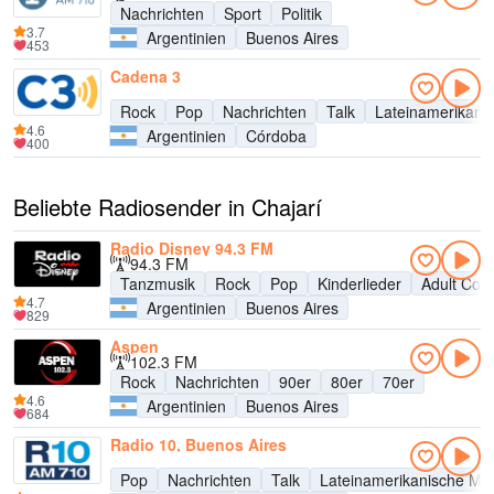
Nachrichten
Sport
Politik
3.7
Argentinien
Buenos Aires
453
Cadena 3
Rock
Pop
Nachrichten
Talk
Lateinamerikani
4.6
Argentinien
Córdoba
400
Beliebte Radiosender in Chajarí
Radio Disney 94.3 FM
94.3 FM
Tanzmusik
Rock
Pop
Kinderlieder
Adult Con
4.7
Argentinien
Buenos Aires
829
Aspen
102.3 FM
Rock
Nachrichten
90er
80er
70er
4.6
Argentinien
Buenos Aires
684
Radio 10, Buenos Aires
Pop
Nachrichten
Talk
Lateinamerikanische Mu