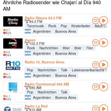
Ähnliche Radiosender wie Chajarí al Día 940
AM
Radio Disney 94.3 FM
94.3 FM
Tanzmusik
Rock
Pop
Kinderlieder
Adult Con
4.7
Argentinien
Buenos Aires
829
Aspen
102.3 FM
Rock
Nachrichten
90er
80er
70er
4.6
Argentinien
Buenos Aires
684
Radio 10, Buenos Aires
Pop
Nachrichten
Talk
Lateinamerikanische Mu
4.1
Argentinien
Buenos Aires
566
Radio Continental 590 AM
590 AM
Pop
Nachrichten
Talk
4.1
Argentinien
Buenos Aires
493
Radio La Red
910 AM