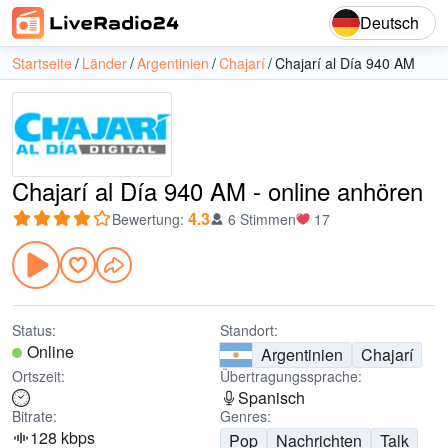
Deutsch
Startseite
Länder
Argentinien
Chajarí
Chajarí al Día 940 AM
Chajarí al Día 940 AM - online anhören
4.3
Bewertung
:
6 Stimmen
17
Status:
Standort:
Online
Argentinien
Chajarí
Ortszeit:
Übertragungssprache:
Spanisch
Bitrate:
Genres:
128 kbps
Pop
Nachrichten
Talk