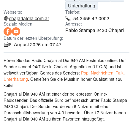
Unterhaltung
Webseite:
Telefon:
chajarialdia.com.ar
+54 3456 42-0002
Soziale Medien:
Adresse:
Pablo Stampa 2430 Chajarí
Datum der letzten Überprüfung:
8. August 2026 um 07:47
Hören Sie das Radio Chajarí al Día 940 AM kostenlos online. Der
Sender sendet 24/7 live
in Chajarí, Argentinien
(UTC-3)
und ist
weltweit verfügbar.
Genres des Senders:
Pop
,
Nachrichten
,
Talk
,
Unterhaltung
.
Genießen Sie die Musik
in hoher Qualität
mit 128
kbit/s.
Chajarí al Día 940 AM ist einer der beliebtesten Online-
Radiosender
. Das offizielle Büro befindet sich unter Pablo Stampa
2430 Chajarí
. Der Sender wurde von 6 Nutzern mit einer
Durchschnittsbewertung von 4.3 bewertet. Über 17 Nutzer haben
Chajarí al Día 940 AM zu ihren Favoriten hinzugefügt.