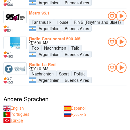
4.1
Argentinien
Buenos Aires
566
Metro 95.1
Tanzmusik
House
R'n'B (Rhythm and Blues)
4
Argentinien
Buenos Aires
521
Radio Continental 590 AM
590 AM
Pop
Nachrichten
Talk
4.1
Argentinien
Buenos Aires
493
Radio La Red
910 AM
Nachrichten
Sport
Politik
3.7
Argentinien
Buenos Aires
453
Andere Sprachen
English
Español
Português
Русский
Türkçe