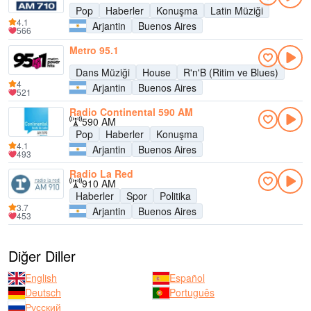
Pop
Haberler
Konuşma
Latin Müziği
4.1
Arjantin
Buenos Aires
566
Metro 95.1
Dans Müziği
House
R'n'B (Ritim ve Blues)
4
Arjantin
Buenos Aires
521
Radio Continental 590 AM
590 AM
Pop
Haberler
Konuşma
4.1
Arjantin
Buenos Aires
493
Radio La Red
910 AM
Haberler
Spor
Politika
3.7
Arjantin
Buenos Aires
453
Diğer Diller
English
Español
Deutsch
Português
Русский