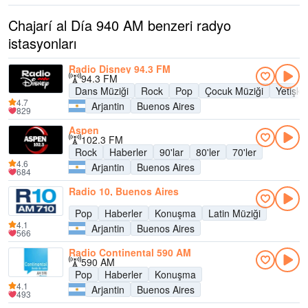
Chajarí al Día 940 AM benzeri radyo
istasyonları
Radio Disney 94.3 FM
94.3 FM
Dans Müziği
Rock
Pop
Çocuk Müziği
Yetişk
4.7
Arjantin
Buenos Aires
829
Aspen
102.3 FM
Rock
Haberler
90'lar
80'ler
70'ler
4.6
Arjantin
Buenos Aires
684
Radio 10, Buenos Aires
Pop
Haberler
Konuşma
Latin Müziği
4.1
Arjantin
Buenos Aires
566
Radio Continental 590 AM
590 AM
Pop
Haberler
Konuşma
4.1
Arjantin
Buenos Aires
493