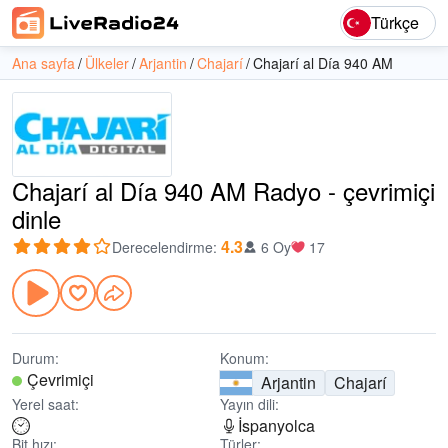
Türkçe
Ana sayfa
Ülkeler
Arjantin
Chajarí
Chajarí al Día 940 AM
Chajarí al Día 940 AM Radyo - çevrimiçi
dinle
4.3
Derecelendirme
:
6 Oy
17
Durum:
Konum:
Çevrimiçi
Arjantin
Chajarí
Yerel saat:
Yayın dili:
İspanyolca
Bit hızı:
Türler: