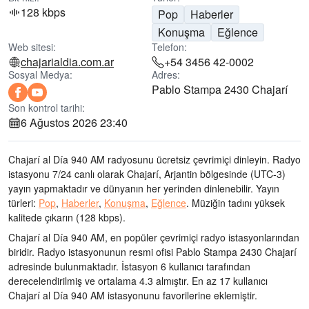
128 kbps
Pop
Haberler
Konuşma
Eğlence
Web sitesi:
Telefon:
chajarialdia.com.ar
+54 3456 42-0002
Sosyal Medya:
Adres:
Pablo Stampa 2430 Chajarí
Son kontrol tarihi:
6 Ağustos 2026 23:40
Chajarí al Día 940 AM radyosunu ücretsiz çevrimiçi dinleyin. Radyo
istasyonu 7/24 canlı olarak
Chajarí, Arjantin bölgesinde
(UTC-3)
yayın yapmaktadır ve dünyanın her yerinden dinlenebilir.
Yayın
türleri:
Pop
,
Haberler
,
Konuşma
,
Eğlence
.
Müziğin tadını
yüksek
kalitede çıkarın
(128 kbps).
Chajarí al Día 940 AM, en popüler çevrimiçi radyo istasyonlarından
biridir
. Radyo istasyonunun resmi ofisi Pablo Stampa 2430 Chajarí
adresinde bulunmaktadır
. İstasyon 6 kullanıcı tarafından
derecelendirilmiş ve ortalama 4.3 almıştır. En az 17 kullanıcı
Chajarí al Día 940 AM istasyonunu favorilerine eklemiştir.