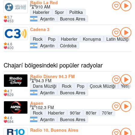
Radio La Red
910 AM
Haberler
Spor
Politika
3.7
Arjantin
Buenos Aires
453
Cadena 3
Rock
Pop
Haberler
Konuşma
Latin Müziği
4.6
Arjantin
Córdoba
400
Chajarí bölgesindeki popüler radyolar
Radio Disney 94.3 FM
94.3 FM
Dans Müziği
Rock
Pop
Çocuk Müziği
Yetişk
4.7
Arjantin
Buenos Aires
829
Aspen
102.3 FM
Rock
Haberler
90'lar
80'ler
70'ler
4.6
Arjantin
Buenos Aires
684
Radio 10, Buenos Aires