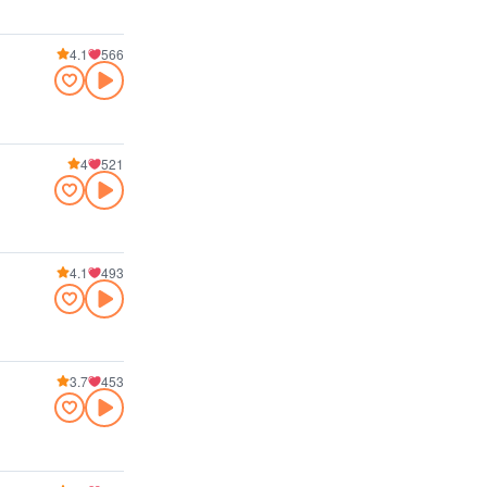
4.1
566
4
521
4.1
493
3.7
453