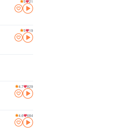
5
21
5
19
4.7
829
4.6
684