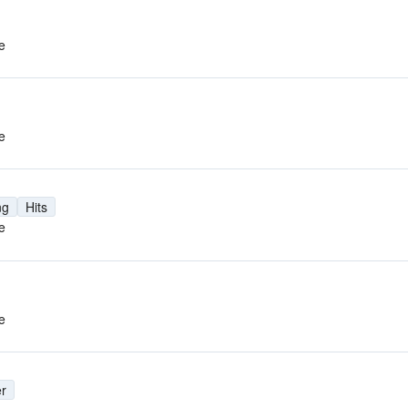
e
e
ng
Hits
e
e
r