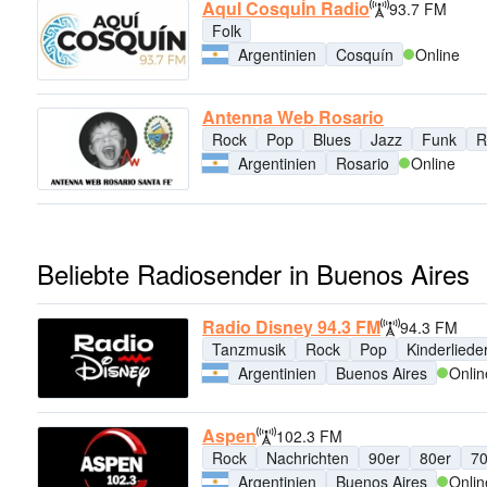
AquI CosquÍn Radio
93.7 FM
Folk
Argentinien
Cosquín
Online
Antenna Web Rosario
Rock
Pop
Blues
Jazz
Funk
R
Argentinien
Rosario
Online
Beliebte Radiosender in Buenos Aires
Radio Disney 94.3 FM
94.3 FM
Tanzmusik
Rock
Pop
Kinderliede
Argentinien
Buenos Aires
Onlin
Aspen
102.3 FM
Rock
Nachrichten
90er
80er
70
Argentinien
Buenos Aires
Onlin