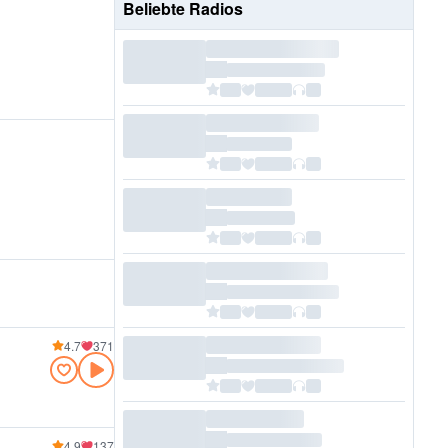
Beliebte Radios
4.7
371
4.9
137