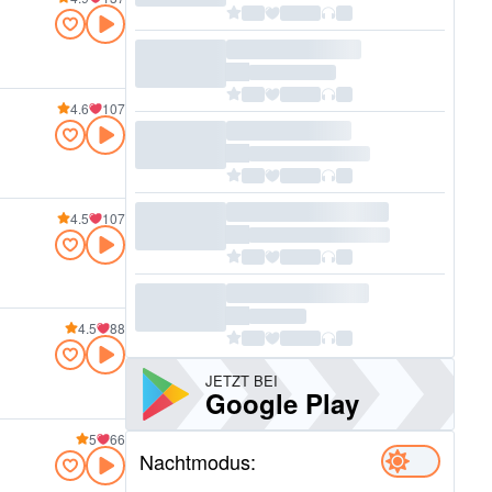
4.6
107
4.5
107
4.5
88
JETZT BEI
Google Play
5
66
Nachtmodus: