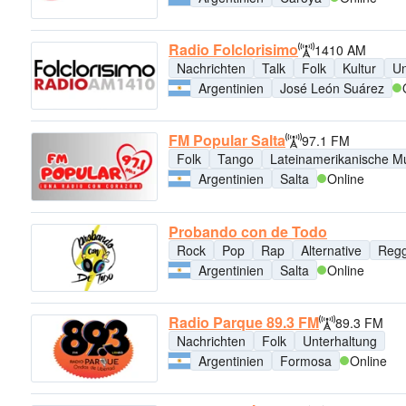
Radio Folclorisimo
1410 AM
Nachrichten
Talk
Folk
Kultur
Un
Argentinien
José León Suárez
FM Popular Salta
97.1 FM
Folk
Tango
Lateinamerikanische M
Argentinien
Salta
Online
Probando con de Todo
Rock
Pop
Rap
Alternative
Reg
Argentinien
Salta
Online
Radio Parque 89.3 FM
89.3 FM
Nachrichten
Folk
Unterhaltung
Argentinien
Formosa
Online