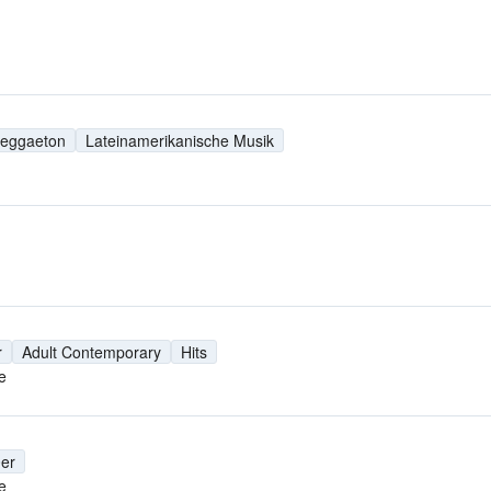
eggaeton
Lateinamerikanische Musik
r
Adult Contemporary
Hits
e
er
e