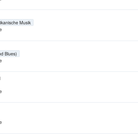
ikanische Musik
e
nd Blues)
e
M
e
e