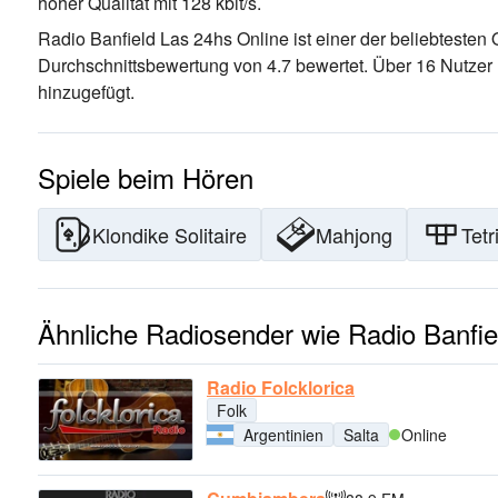
hoher Qualität
mit 128 kbit/s.
Radio Banfield Las 24hs Online ist einer der beliebtesten
Durchschnittsbewertung von 4.7 bewertet. Über 16 Nutzer 
hinzugefügt.
Spiele beim Hören
Klondike Solitaire
Mahjong
Tetr
Ähnliche Radiosender wie Radio Banfie
Radio Folcklorica
Folk
Argentinien
Salta
Online