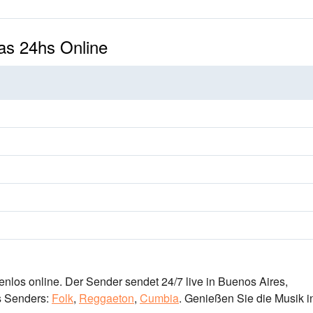
Las 24hs Online
nlos online. Der Sender sendet 24/7 live
in Buenos Aires,
 Senders:
Folk
,
Reggaeton
,
Cumbia
.
Genießen Sie die Musik
i