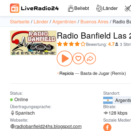
Beliebt
Länder
Startseite
Länder
Argentinien
Buenos Aires
Radio Ba
Radio Banfield Las 
4.7
Bewertung
:
3 Sti
Repiola
—
Basta de Jugar (Remix)
Status:
Standort:
Online
Argenti
Übertragungssprache:
Bitrate:
Spanisch
128 kbps
Webseite:
Soziale Medien
radiobanfield24hs.blogspot.com