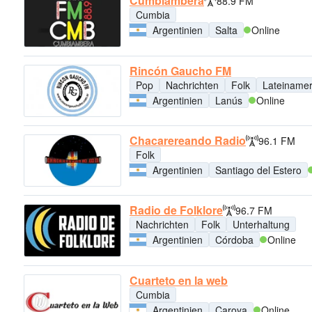
Cumbiambera
88.9 FM
Cumbia
Argentinien
Salta
Online
Rincón Gaucho FM
Pop
Nachrichten
Folk
Lateinamer
Argentinien
Lanús
Online
Chacarereando Radio
96.1 FM
Folk
Argentinien
Santiago del Estero
Radio de Folklore
96.7 FM
Nachrichten
Folk
Unterhaltung
Argentinien
Córdoba
Online
Cuarteto en la web
Cumbia
Argentinien
Caroya
Online