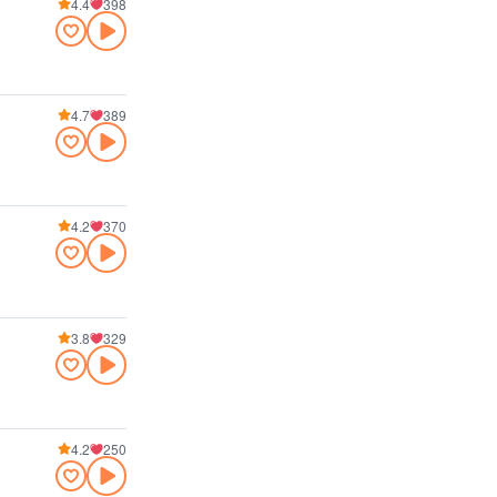
4.4
398
4.7
389
4.2
370
3.8
329
4.2
250