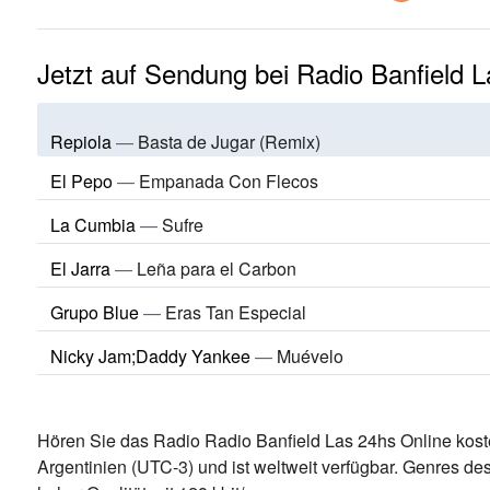
Jetzt auf Sendung bei Radio Banfield 
Repiola
—
Basta de Jugar (Remix)
El Pepo
—
Empanada Con Flecos
La Cumbia
—
Sufre
El Jarra
—
Leña para el Carbon
Grupo Blue
—
Eras Tan Especial
Nicky Jam;Daddy Yankee
—
Muévelo
Hören Sie das Radio Radio Banfield Las 24hs Online koste
Argentinien
(UTC-3)
und ist weltweit verfügbar.
Genres des