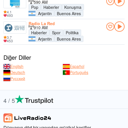
590 AM
Pop
Haberler
Konuşma
4.1
Arjantin
Buenos Aires
493
Radio La Red
910 AM
Haberler
Spor
Politika
3.7
Arjantin
Buenos Aires
453
Diğer Diller
English
Español
Deutsch
Português
Русский
4 / 5
Dünyanın dört bir yanından müzikal keşifler