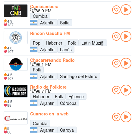
Cumbiambera
88.9 FM
Cumbia
4.9
Arjantin
Salta
137
Rincón Gaucho FM
Pop
Haberler
Folk
Latin Müziği
4.6
Arjantin
Lanús
107
Chacarereando Radio
96.1 FM
Folk
4.5
Arjantin
Santiago del Estero
107
Radio de Folklore
96.7 FM
Haberler
Folk
Eğlence
4.5
Arjantin
Córdoba
88
Cuarteto en la web
Cumbia
5
Arjantin
Caroya
66