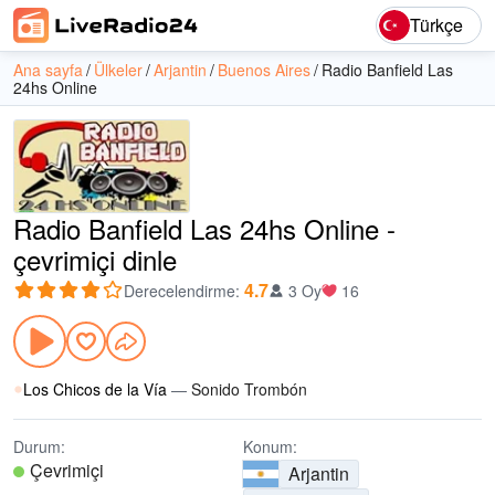
Türkçe
Ana sayfa
Ülkeler
Arjantin
Buenos Aires
Radio Banfield Las
24hs Online
Radio Banfield Las 24hs Online -
çevrimiçi dinle
4.7
Derecelendirme
:
3 Oy
16
Los Chicos de la Vía
—
Sonido Trombón
Durum:
Konum:
Çevrimiçi
Arjantin