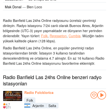
Mak Donal
—
Bien Loco
Radio Banfield Las 24hs Online radyosunu ücretsiz çevrimiçi
dinleyin. Radyo istasyonu 7/24 canlı olarak
Buenos Aires, Arjantin
bölgesinde
(UTC-3)
yayın yapmaktadır ve dünyanın her yerinden
dinlenebilir.
Yayın türleri:
Folk
,
Reggaeton
,
Cumbia
.
Müziğin tadını
yüksek kalitede çıkarın
(128 kbps).
Radio Banfield Las 24hs Online, en popüler çevrimiçi radyo
istasyonlarından biridir
. İstasyon 3 kullanıcı tarafından
derecelendirilmiş ve ortalama 4.7 almıştır. En az 16 kullanıcı Radio
Banfield Las 24hs Online istasyonunu favorilerine eklemiştir.
Radio Banfield Las 24hs Online benzeri radyo
istasyonları
Radio Folcklorica
Folk
4.7
Arjantin
Salta
371