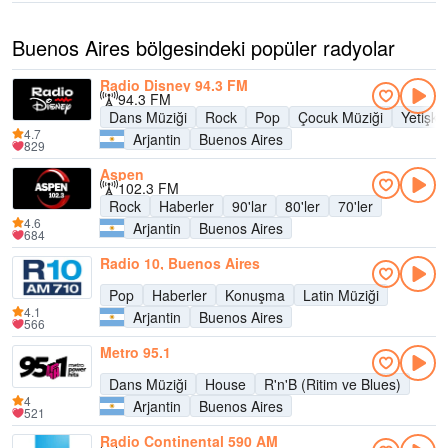
Buenos Aires bölgesindeki popüler radyolar
Radio Disney 94.3 FM
94.3 FM
Dans Müziği
Rock
Pop
Çocuk Müziği
Yetişk
4.7
Arjantin
Buenos Aires
829
Aspen
102.3 FM
Rock
Haberler
90'lar
80'ler
70'ler
4.6
Arjantin
Buenos Aires
684
Radio 10, Buenos Aires
Pop
Haberler
Konuşma
Latin Müziği
4.1
Arjantin
Buenos Aires
566
Metro 95.1
Dans Müziği
House
R'n'B (Ritim ve Blues)
4
Arjantin
Buenos Aires
521
Radio Continental 590 AM