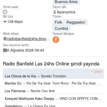
Buenos Aires
Yerel saat:
Yayın dili:
İspanyolca
Bit hızı:
Türler:
128 kbps
Folk
Reggaeton
Cumbia
Web sitesi:
Sosyal Medya:
radiobanfield24hs.blogspot.com
Son kontrol tarihi:
6 Ağustos 2026 09:43
Radio Banfield Las 24hs Online şimdi yayında
ŞIMDI
Los Chicos de la Vía
—
Sonido Trombón
Mambo DJ
—
Pol De Tra (feat. Tomi Rmx) : Pol De Tra (feat. Tomi Rmx)
Los Palmeras
—
Noche Con Arte
Ezequiel Matthysse Kako Deejay
—
VINO CON SPRITE COMO MESSI
Salastkbron
—
La Chispa Es Una