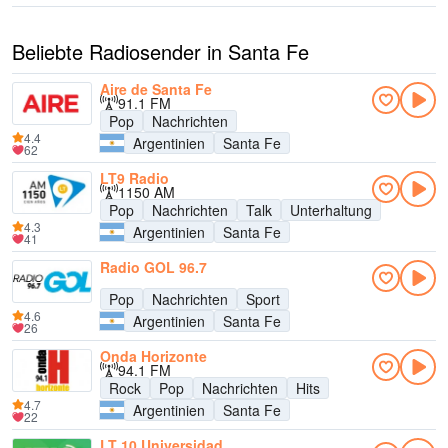
Beliebte Radiosender in Santa Fe
Aire de Santa Fe
91.1 FM
Pop
Nachrichten
4.4
Argentinien
Santa Fe
62
LT9 Radio
1150 AM
Pop
Nachrichten
Talk
Unterhaltung
4.3
Argentinien
Santa Fe
41
Radio GOL 96.7
Pop
Nachrichten
Sport
4.6
Argentinien
Santa Fe
26
Onda Horizonte
94.1 FM
Rock
Pop
Nachrichten
Hits
4.7
Argentinien
Santa Fe
22
LT 10 Universidad