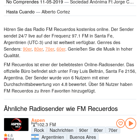
No Comprendes 11-05-2019
—
Sociedad Anónima Ft Jorge Chiappe
Hasta Cuando
—
Alberto Cortez
Hören Sie das Radio FM Recuerdos kostenlos online. Der Sender
sendet 24/7 live
auf der Frequenz 97.1 FM
in Santa Fe,
Argentinien
(UTC-3)
und ist weltweit verfügbar.
Genres des
Senders:
90er
,
80er
,
70er
,
60er
.
Genießen Sie die Musik
in hoher
Qualität
.
FM Recuerdos ist einer der beliebtesten Online-Radiosender
. Das
offizielle Büro befindet sich unter Fray Luis Beltrán, Santa Fe 2156,
Argentina
. Der Sender wurde von 6 Nutzern mit einer
Durchschnittsbewertung von 4.8 bewertet. Über 58 Nutzer haben
FM Recuerdos zu ihren Favoriten hinzugefügt.
Ähnliche Radiosender wie FM Recuerdos
Aspen
102.3 FM
Rock
Nachrichten
90er
80er
70er
4.6
Argentinien
Buenos Aires
684