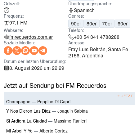
Ortszeit:
Übertragungssprache:
Spanisch
Frequenz:
Genres:
97.1 FM
90er
80er
70er
60er
Webseite:
Telefon:
fmrecuerdos.com.ar
+00 54 341 4788288
Soziale Medien:
Adresse:
Fray Luis Beltrán, Santa Fe
2156, Argentina
Datum der letzten Überprüfung:
8. August 2026 um 22:29
Jetzt auf Sendung bei FM Recuerdos
JETZT
Champagne
—
Peppino Di Capri
Y Nos Dieron Las Diez
—
Joaquin Sabina
Si Ardiera La Ciudad
—
Massimo Ranieri
Mi Arbol Y Yo
—
Alberto Cortez