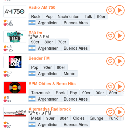
Radio AM 750
Rock
Pop
Nachrichten
Talk
90er
4.2
Argentinien
Buenos Aires
250
R80.fm
88.3 FM
90er
80er
70er
4.8
Argentinien
Buenos Aires
125
Bender FM
Pop
90er
80er
4.6
Argentinien
Morón
84
RPM Oldies & Retro Hits
Tanzmusik
Rock
Pop
90er
00er
80er
Ol
5
Argentinien
Buenos Aires
83
Alternativa Radiorock
107.9 FM
Metal
90er
80er
Oldies
Grunge
Punk
Re
4
Argentinien
Buenos Aires
57