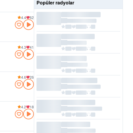
Popüler radyolar
4.4
62
4.3
41
4.6
26
4.2
18