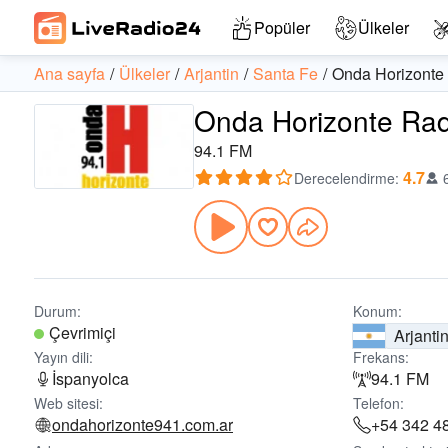
Popüler
Ülkeler
Ana sayfa
Ülkeler
Arjantin
Santa Fe
Onda Horizonte
Onda Horizonte Rady
94.1 FM
4.7
Derecelendirme
:
Durum:
Konum:
Çevrimiçi
Arjanti
Yayın dili:
Frekans:
İspanyolca
94.1 FM
Web sitesi:
Telefon:
ondahorizonte941.com.ar
+54 342 4