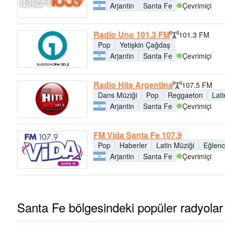
Arjantin
Santa Fe
Çevrimiçi
Radio Uno 101.3 FM
101.3 FM
Pop
Yetişkin Çağdaş
Arjantin
Santa Fe
Çevrimiçi
Radio Hits Argentina
107.5 FM
Dans Müziği
Pop
Reggaeton
Lati
Arjantin
Santa Fe
Çevrimiçi
FM Vida Santa Fe 107.9
Pop
Haberler
Latin Müziği
Eğlen
Arjantin
Santa Fe
Çevrimiçi
Santa Fe bölgesindeki popüler radyolar