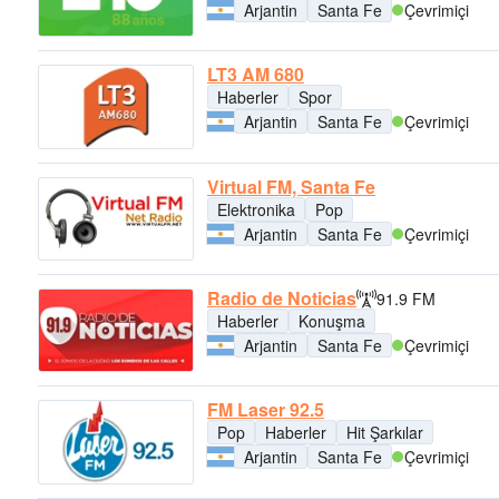
Arjantin
Santa Fe
Çevrimiçi
LT3 AM 680
Haberler
Spor
Arjantin
Santa Fe
Çevrimiçi
Virtual FM, Santa Fe
Elektronika
Pop
Arjantin
Santa Fe
Çevrimiçi
Radio de Noticias
91.9 FM
Haberler
Konuşma
Arjantin
Santa Fe
Çevrimiçi
FM Laser 92.5
Pop
Haberler
Hit Şarkılar
Arjantin
Santa Fe
Çevrimiçi