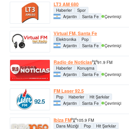
LT3 AM 680
Haberler
Spor
Arjantin
Santa Fe
Çevrimiçi
Virtual FM, Santa Fe
Elektronika
Pop
Arjantin
Santa Fe
Çevrimiçi
Radio de Noticias
91.9 FM
Haberler
Konuşma
Arjantin
Santa Fe
Çevrimiçi
FM Laser 92.5
Pop
Haberler
Hit Şarkılar
Arjantin
Santa Fe
Çevrimiçi
Ibiza FM
105.9 FM
Dans Müziği
Pop
Hit Şarkılar