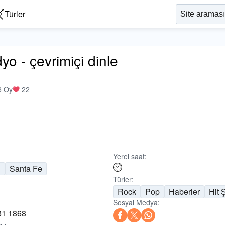
Türler
o - çevrimiçi dinle
6 Oy
22
Yerel saat:
n
Santa Fe
Türler:
Rock
Pop
Haberler
Hit 
Sosyal Medya:
81 1868