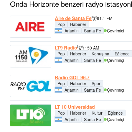
Onda Horizonte benzeri radyo istasyonl
Aire de Santa Fe
91.1 FM
Pop
Haberler
Arjantin
Santa Fe
Çevrimiçi
LT9 Radio
1150 AM
Pop
Haberler
Konuşma
Eğlence
Arjantin
Santa Fe
Çevrimiçi
Radio GOL 96.7
Pop
Haberler
Spor
Arjantin
Santa Fe
Çevrimiçi
LT 10 Universidad
Pop
Haberler
Kültür
Eğlence
Arjantin
Santa Fe
Çevrimiçi