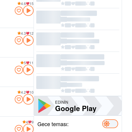
4.6
15
4.3
12
5
11
4.2
10
EDININ
Google Play
4
9
Gece teması: