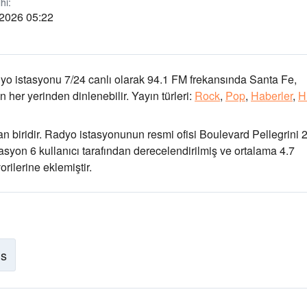
hi:
 2026 05:22
yo istasyonu 7/24 canlı olarak
94.1 FM frekansında
Santa Fe,
 her yerinden dinlenebilir.
Yayın türleri:
Rock
,
Pop
,
Haberler
,
H
n biridir
. Radyo istasyonunun resmi ofisi Boulevard Pellegrini 
stasyon 6 kullanıcı tarafından derecelendirilmiş ve ortalama 4.7
rilerine eklemiştir.
is