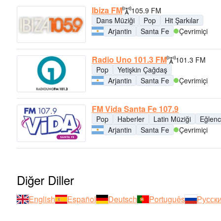
Ibiza FM
105.9 FM
Dans Müziği
Pop
Hit Şarkılar
Arjantin
Santa Fe
Çevrimiçi
Radio Uno 101.3 FM
101.3 FM
Pop
Yetişkin Çağdaş
Arjantin
Santa Fe
Çevrimiçi
FM Vida Santa Fe 107.9
Pop
Haberler
Latin Müziği
Eğlen
Arjantin
Santa Fe
Çevrimiçi
Diğer Diller
English
Español
Deutsch
Português
Русск