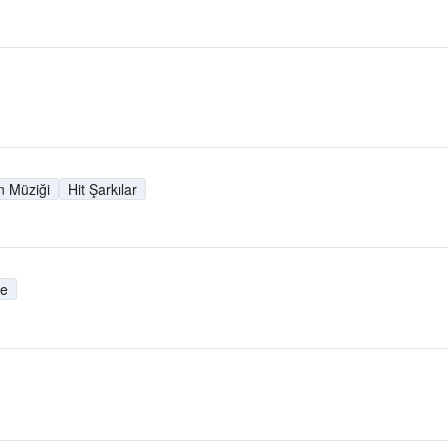
n Müziği
Hit Şarkılar
ce