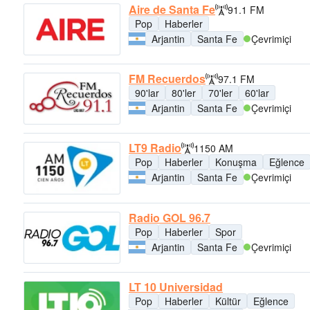
Aire de Santa Fe
91.1 FM
Pop
Haberler
Arjantin
Santa Fe
Çevrimiçi
FM Recuerdos
97.1 FM
90'lar
80'ler
70'ler
60'lar
Arjantin
Santa Fe
Çevrimiçi
LT9 Radio
1150 AM
Pop
Haberler
Konuşma
Eğlence
Arjantin
Santa Fe
Çevrimiçi
Radio GOL 96.7
Pop
Haberler
Spor
Arjantin
Santa Fe
Çevrimiçi
LT 10 Universidad
Pop
Haberler
Kültür
Eğlence