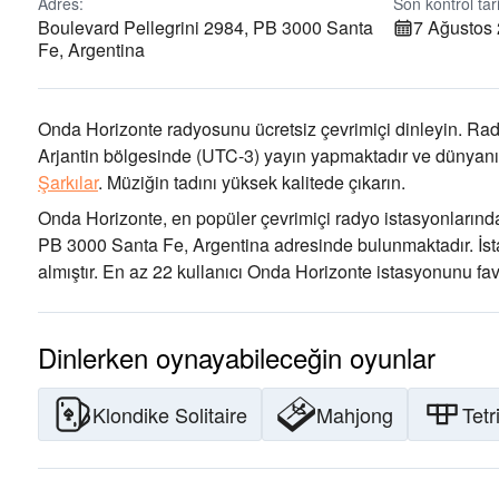
Adres:
Son kontrol tari
Boulevard Pellegrini 2984, PB 3000 Santa
7 Ağustos
Fe, Argentina
Onda Horizonte radyosunu ücretsiz çevrimiçi dinleyin. Rad
Arjantin bölgesinde
(UTC-3)
yayın yapmaktadır ve dünyanın
Şarkılar
.
Müziğin tadını
yüksek kalitede çıkarın
.
Onda Horizonte, en popüler çevrimiçi radyo istasyonlarında
PB 3000 Santa Fe, Argentina adresinde bulunmaktadır
. İ
almıştır. En az 22 kullanıcı Onda Horizonte istasyonunu favo
Dinlerken oynayabileceğin oyunlar
Klondike Solitaire
Mahjong
Tetr