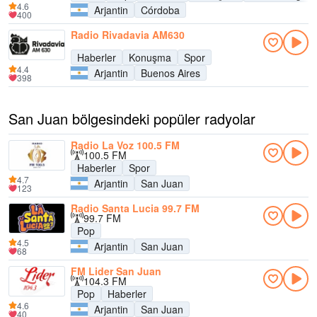
4.6
Arjantin
Córdoba
400
Radio Rivadavia AM630
Haberler
Konuşma
Spor
4.4
Arjantin
Buenos Aires
398
San Juan bölgesindeki popüler radyolar
Radio La Voz 100.5 FM
100.5 FM
Haberler
Spor
4.7
Arjantin
San Juan
123
Radio Santa Lucia 99.7 FM
99.7 FM
Pop
4.5
Arjantin
San Juan
68
FM Lider San Juan
104.3 FM
Pop
Haberler
4.6
Arjantin
San Juan
40