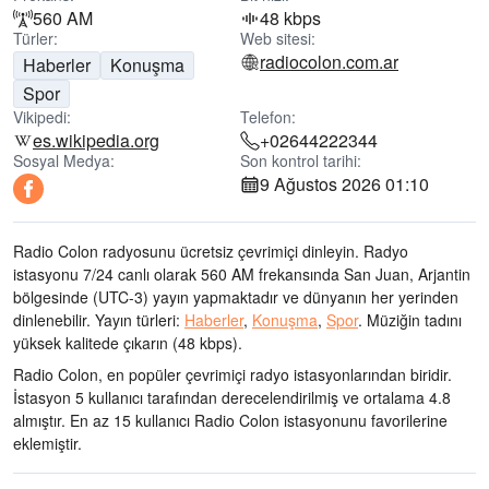
560 AM
48 kbps
Türler:
Web sitesi:
radiocolon.com.ar
Haberler
Konuşma
Spor
Vikipedi:
Telefon:
es.wikipedia.org
+02644222344
Sosyal Medya:
Son kontrol tarihi:
9 Ağustos 2026 01:10
Radio Colon radyosunu ücretsiz çevrimiçi dinleyin. Radyo
istasyonu 7/24 canlı olarak
560 AM frekansında
San Juan, Arjantin
bölgesinde
(UTC-3)
yayın yapmaktadır ve dünyanın her yerinden
dinlenebilir.
Yayın türleri:
Haberler
,
Konuşma
,
Spor
.
Müziğin tadını
yüksek kalitede çıkarın
(48 kbps).
Radio Colon, en popüler çevrimiçi radyo istasyonlarından biridir
.
İstasyon 5 kullanıcı tarafından derecelendirilmiş ve ortalama 4.8
almıştır. En az 15 kullanıcı Radio Colon istasyonunu favorilerine
eklemiştir.