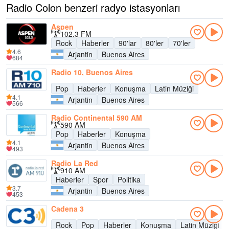
Radio Colon benzeri radyo istasyonları
Aspen
102.3 FM
Rock
Haberler
90'lar
80'ler
70'ler
4.6
Arjantin
Buenos Aires
684
Radio 10, Buenos Aires
Pop
Haberler
Konuşma
Latin Müziği
4.1
Arjantin
Buenos Aires
566
Radio Continental 590 AM
590 AM
Pop
Haberler
Konuşma
4.1
Arjantin
Buenos Aires
493
Radio La Red
910 AM
Haberler
Spor
Politika
3.7
Arjantin
Buenos Aires
453
Cadena 3
Rock
Pop
Haberler
Konuşma
Latin Müziği