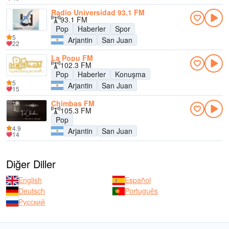
Radio Universidad 93.1 FM
93.1 FM
Pop
Haberler
Spor
5
Arjantin
San Juan
22
La Popu FM
102.3 FM
Pop
Haberler
Konuşma
5
Arjantin
San Juan
15
Chimbas FM
105.3 FM
Pop
4.9
Arjantin
San Juan
14
Diğer Diller
English
Español
Deutsch
Português
Русский