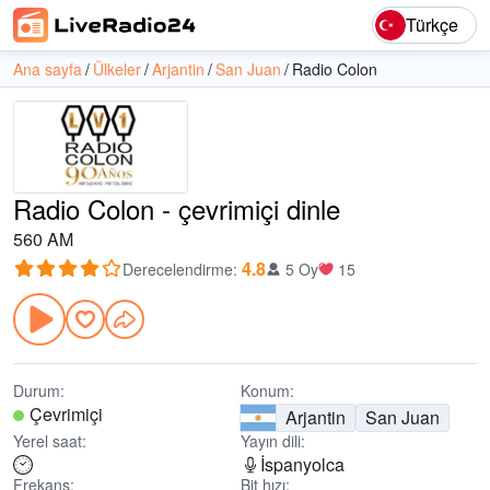
Türkçe
Ana sayfa
Ülkeler
Arjantin
San Juan
Radio Colon
Radio Colon - çevrimiçi dinle
560 AM
4.8
Derecelendirme
:
5 Oy
15
Durum:
Konum:
Çevrimiçi
Arjantin
San Juan
Yerel saat:
Yayın dili:
İspanyolca
Frekans:
Bit hızı: