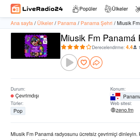
Popüler
Ülkeler
Ana sayfa
Ülkeler
Panama
Panama Şehri
Miusik F
Miusik Fm Panamá Ra
4.4
Derecelendirme
:
Durum:
Konum:
Çevrimdışı
Panam
Türler:
Web sitesi:
zeno.fm
Pop
Miusik Fm Panamá radyosunu ücretsiz çevrimiçi dinleyin. 