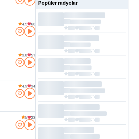
Popüler radyolar
4.5
66
3.8
51
4.9
34
5
33