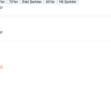
'ler
70'ler
Eski Şarkılar
60'lar
Hit Şarkılar
çi
çi
ий