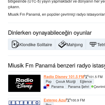
bölgesinde
(UTC-5)
yayın yapmaktadır ve dünyanın her yeri
çıkarın
.
Miusik Fm Panamá, en popüler çevrimiçi radyo istasyonları
Dinlerken oynayabileceğin oyunlar
Klondike Solitaire
Mahjong
Tetr
Miusik Fm Panamá benzeri radyo istasy
Radio Disney 101.5 FM
101.5 FM
Pop
Çocuk Müziği
Eğlence
Panama
Panama Şehri
Çevrimi
Estereo Azul
100.9 FM
Pop