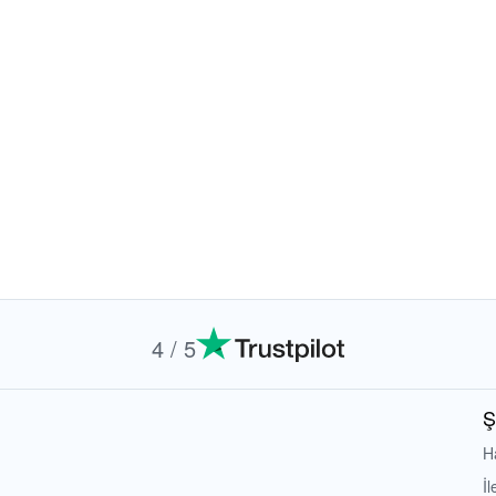
4 / 5
Ş
H
İl