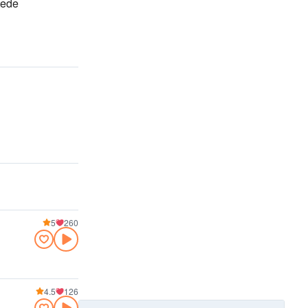
tede
5
260
4.5
126