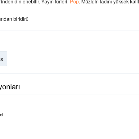
nden dinlenebilir.
Yayın türleri:
Pop
.
Müziğin tadını
yüksek kali
ndan biridir
0
is
onları
çi