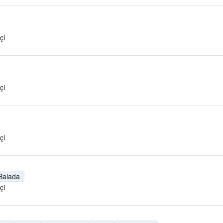
çi
çi
çi
Balada
çi