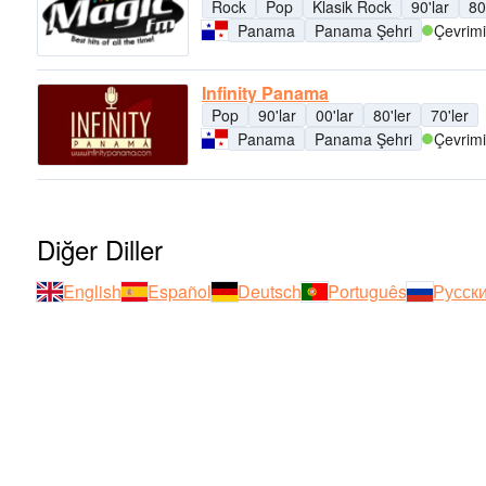
Rock
Pop
Klasik Rock
90'lar
80
Panama
Panama Şehri
Çevrimi
Infinity Panama
Pop
90'lar
00'lar
80'ler
70'ler
Panama
Panama Şehri
Çevrimi
Diğer Diller
English
Español
Deutsch
Português
Русск