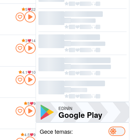
5
22
3
14
4.1
10
5
9
EDININ
Google Play
Gece teması:
4.5
9