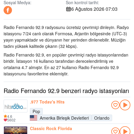
Sosyal Medya:
Son kontrol tarihi:
6 Ağustos 2026 07:03
Radio Fernando 92.9 radyosunu ücretsiz çevrimiçi dinleyin. Radyo
istasyonu 7/24 canlı olarak
Formosa, Arjantin bölgesinde
(UTC-3)
yayın yapmaktadır ve dünyanın her yerinden dinlenebilir.
Müziğin
tadını
yüksek kalitede çıkarın
(32 kbps).
Radio Fernando 92.9, en popüler çevrimiçi radyo istasyonlarından
biridir
. İstasyon 16 kullanıcı tarafından derecelendirilmiş ve
ortalama 4.7 almıştır. En az 27 kullanıcı Radio Fernando 92.9
istasyonunu favorilerine eklemiştir.
Radio Fernando 92.9 benzeri radyo istasyonları
.977 Today's Hits
Pop
4.6
Amerika Birleşik Devletleri
Orlando
5602
Classic Rock Florida