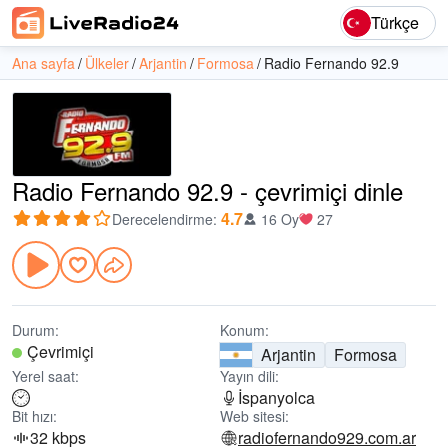
Türkçe
Ana sayfa
Ülkeler
Arjantin
Formosa
Radio Fernando 92.9
Radio Fernando 92.9 - çevrimiçi dinle
4.7
Derecelendirme
:
16 Oy
27
Durum:
Konum:
Çevrimiçi
Arjantin
Formosa
Yerel saat:
Yayın dili:
İspanyolca
Bit hızı:
Web sitesi:
32 kbps
radiofernando929.com.ar