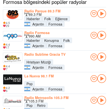
Formosa bölgesindeki popüler radyolar
Radio Parque 89.3 FM
89.3 FM
Haberler
Folk
Eğlence
4.5
Arjantin
Formosa
29
Radio Formosa
990 AM
Haberler
Konuşma
Folk
4.4
Arjantin
Formosa
17
Radio Sublime Gracia TV
Hristiyan Müziği
4.4
Arjantin
Formosa
7
La Nueva 98.1 FM
Pop
4.2
Arjantin
Formosa
6
Radio Metropolis 105.3 FM
105.3 FM
Pop
Retro