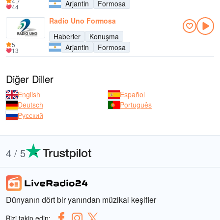
4.7
Arjantin
Formosa
44
Radio Uno Formosa
Haberler
Konuşma
5
Arjantin
Formosa
13
Diğer Diller
English
Español
Deutsch
Português
Русский
4 / 5
Dünyanın dört bir yanından müzikal keşifler
Bizi takip edin: