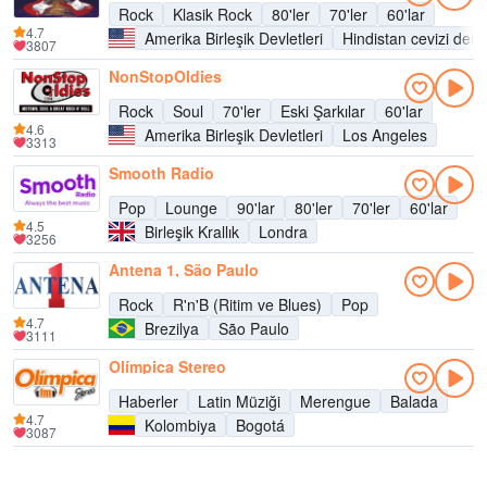
Rock
Klasik Rock
80'ler
70'ler
60'lar
4.7
Amerika Birleşik Devletleri
Hindistan cevizi dere
3807
NonStopOldies
Rock
Soul
70'ler
Eski Şarkılar
60'lar
4.6
Amerika Birleşik Devletleri
Los Angeles
3313
Smooth Radio
Pop
Lounge
90'lar
80'ler
70'ler
60'lar
4.5
Birleşik Krallık
Londra
3256
Antena 1, São Paulo
Rock
R'n'B (Ritim ve Blues)
Pop
4.7
Brezilya
São Paulo
3111
Olímpica Stereo
Haberler
Latin Müziği
Merengue
Balada
4.7
Kolombiya
Bogotá
3087