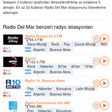
İstasyon 3 kullanıcı tarafından derecelendirilmiş ve ortalama 5
almıştır. En az 33 kullanıcı Radio Del Mar istasyonunu favorilerine
eklemiştir.
Radio Del Mar benzeri radyo istasyonları
Radio Disney 94.3 FM
94.3 FM
Dans Müziği
Rock
Pop
Çocuk Müziği
Yetişk
4.7
Arjantin
Buenos Aires
829
Aspen
102.3 FM
Rock
Haberler
90'lar
80'ler
70'ler
4.6
Arjantin
Buenos Aires
684
Radio 10, Buenos Aires
Pop
Haberler
Konuşma
Latin Müziği
4.1
Arjantin
Buenos Aires
566
Radio Continental 590 AM
590 AM
Pop
Haberler
Konuşma