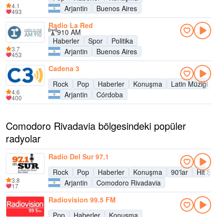
4.1
Arjantin
Buenos Aires
493
Radio La Red
910 AM
Haberler
Spor
Politika
3.7
Arjantin
Buenos Aires
453
Cadena 3
Rock
Pop
Haberler
Konuşma
Latin Müziği
4.6
Arjantin
Córdoba
400
Comodoro Rivadavia bölgesindeki popüler
radyolar
Radio Del Sur 97.1
Rock
Pop
Haberler
Konuşma
90'lar
Hit Şar
3.8
Arjantin
Comodoro Rivadavia
17
Radiovision 99.5 FM
Pop
Haberler
Konuşma