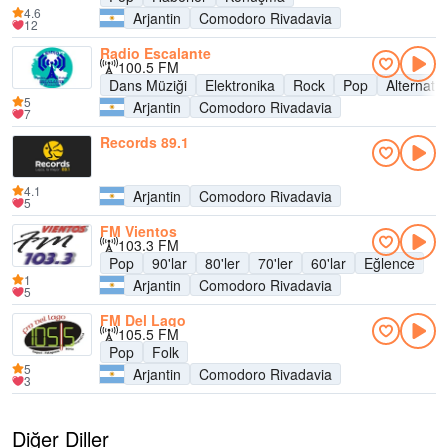
4.6
Arjantin
Comodoro Rivadavia
12
Radio Escalante
100.5 FM
Dans Müziği
Elektronika
Rock
Pop
Alternatif
5
Arjantin
Comodoro Rivadavia
7
Records 89.1
4.1
Arjantin
Comodoro Rivadavia
5
FM Vientos
103.3 FM
Pop
90'lar
80'ler
70'ler
60'lar
Eğlence
1
Arjantin
Comodoro Rivadavia
5
FM Del Lago
105.5 FM
Pop
Folk
5
Arjantin
Comodoro Rivadavia
3
Diğer Diller