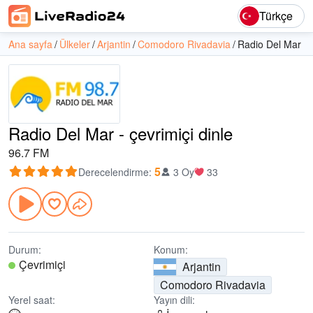
Türkçe
Ana sayfa
Ülkeler
Arjantin
Comodoro Rivadavia
Radio Del Mar
Radio Del Mar - çevrimiçi dinle
96.7 FM
5
Derecelendirme
:
3 Oy
33
Durum:
Konum:
Çevrimiçi
Arjantin
Comodoro Rivadavia
Yerel saat:
Yayın dili: