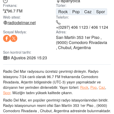
İspanyolca
Frekans:
Türler:
96.7 FM
Rock
Pop
Caz
Spor
Web sitesi:
Telefon:
radiodelmar.net
+(0297) 406 1123 / 406 1124
Sosyal Medya:
Adres:
San Martín 353 1er Piso ,
(9000) Comodoro Rivadavia
, Chubut, Argentina
Son kontrol tarihi:
8 Ağustos 2026 15:23
Radio Del Mar radyosunu ücretsiz çevrimiçi dinleyin. Radyo
istasyonu 7/24 canlı olarak
96.7 FM frekansında
Comodoro
Rivadavia, Arjantin bölgesinde
(UTC-3)
yayın yapmaktadır ve
dünyanın her yerinden dinlenebilir.
Yayın türleri:
Rock
,
Pop
,
Caz
,
Spor
.
Müziğin tadını
yüksek kalitede çıkarın
.
Radio Del Mar, en popüler çevrimiçi radyo istasyonlarından biridir
.
Radyo istasyonunun resmi ofisi San Martín 353 1er Piso , (9000)
Comodoro Rivadavia , Chubut, Argentina adresinde bulunmaktadır
.