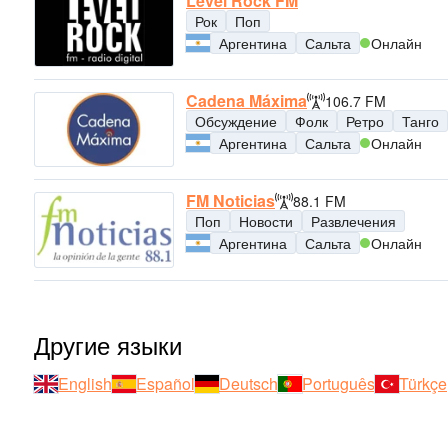
Level Rock FM
Рок
Поп
Аргентина
Сальта
Онлайн
Cadena Máxima
106.7 FM
Обсуждение
Фолк
Ретро
Танго
Аргентина
Сальта
Онлайн
FM Noticias
88.1 FM
Поп
Новости
Развлечения
Аргентина
Сальта
Онлайн
Другие языки
English
Español
Deutsch
Português
Türkçe