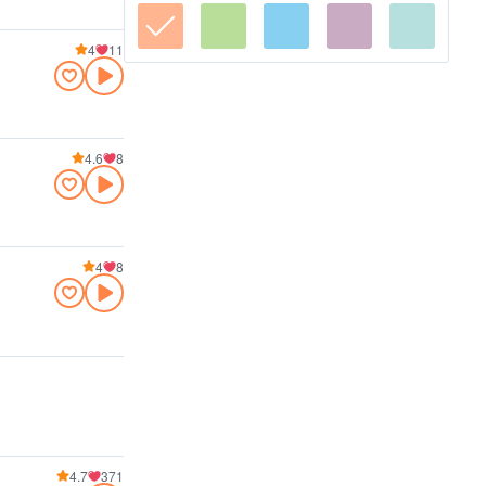
4
11
4.6
8
4
8
4.7
371