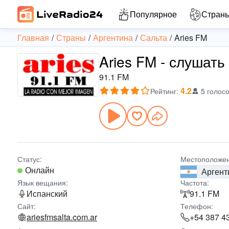
Популярное
Стран
Главная
Страны
Аргентина
Сальта
Aries FM
Aries FM - слушать
91.1 FM
4.2
Рейтинг
:
5 голос
Статус:
Местоположен
Онлайн
Аргент
Язык вещания:
Частота:
Испанский
91.1 FM
Сайт:
Телефон:
ariesfmsalta.com.ar
+54 387 4