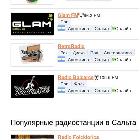
Glam FM
96.3 FM
Поп
Аргентина
Сальта
Онлайн
RetroRadio
Рок
Диско
Поп
Альтернатива
Аргентина
Сальта
Онлайн
Radio Balcarce
105.5 FM
Поп
Фолк
Аргентина
Сальта
Онлайн
Популярные радиостанции в Сальта
Radio Folcklorica