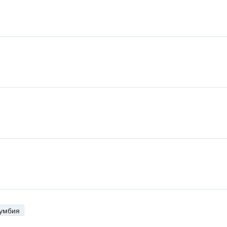
умбия