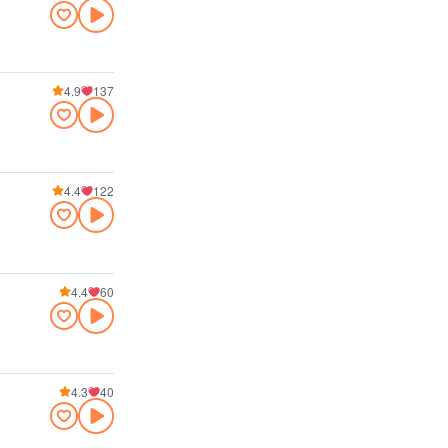
4.9
137
4.4
122
4.4
60
4.3
40