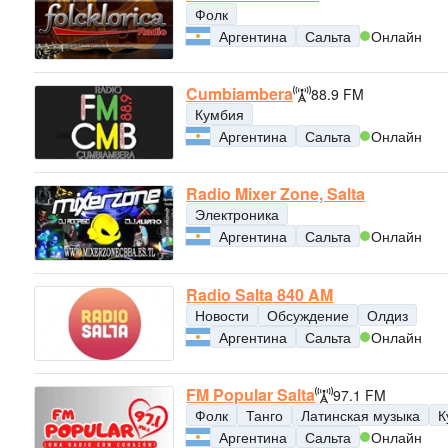
Фолк
Аргентина
Сальта
Онлайн
Cumbiambera
88.9 FM
Кумбия
Аргентина
Сальта
Онлайн
Radio Mixer Zone, Salta
Электроника
Аргентина
Сальта
Онлайн
Radio Salta 840 AM
Новости
Обсуждение
Олдиз
Аргентина
Сальта
Онлайн
FM Popular Salta
97.1 FM
Фолк
Танго
Латинская музыка
К
Аргентина
Сальта
Онлайн