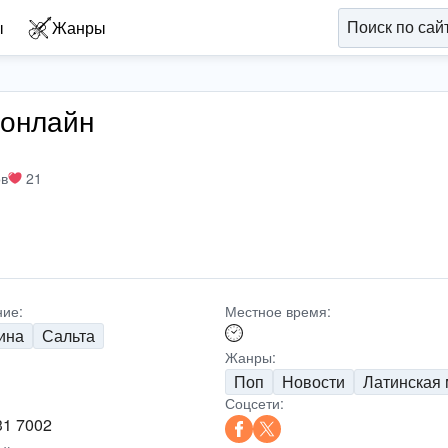
ы
Жанры
 онлайн
ов
21
ие:
Местное время:
ина
Сальта
Жанры:
Поп
Новости
Латинская 
Соцсети:
31 7002