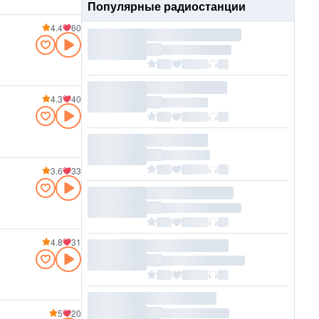
Популярные радиостанции
4.4
60
4.3
40
3.6
33
4.8
31
5
20