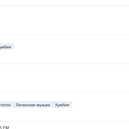
умбия
ггетон
Латинская музыка
Кумбия
.5 FM