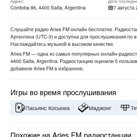
Адрес:
Дата последн
Córdoba 86, 4400 Salta, Argentina
7 августа 
Слушайте радио Aries FM онлайн бесплатно. Радиоста
Аргентина
(UTC-3)
и доступна для прослушивания по в
Наслаждайтесь музыкой
в высоком качестве
.
Aries FM — одна из самых популярных онлайн-радиос
4400 Salta, Argentina
. Радиостанцию оценили 5 пользов
добавили Aries FM в избранное.
Игры во время прослушивания
Пасьянс Косынка
Маджонг
Те
Похожие на Aries FM радиостанции