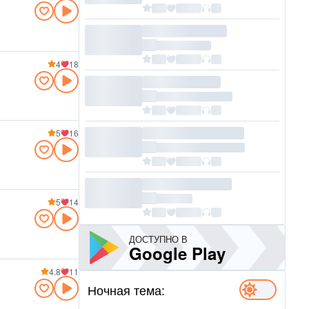
4
18
5
16
5
14
ДОСТУПНО В
Google Play
4.8
11
Ночная тема: