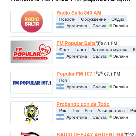
Radio Salta 840 AM
Новости
Обсуждение
Олдиз
Аргентина
Сальта
Онлайн
FM Popular Salta
97.1 FM
Фолк
Танго
Латинская музыка
К
Аргентина
Сальта
Онлайн
Popular FM 107.1
107.1 FM
Поп
Аргентина
Сальта
Онлайн
Probando con de Todo
Рок
Поп
Рэп
Альтернатива
Ре
Аргентина
Сальта
Онлайн
RADIO DEEJAY ARGENTINA
92