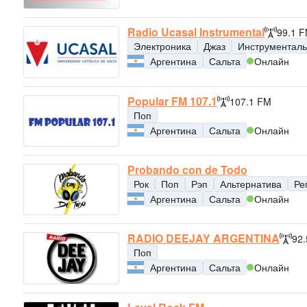
Radio Ucasal Instrumental
99.1 
Электроника
Джаз
Инструменталь
Аргентина
Сальта
Онлайн
Popular FM 107.1
107.1 FM
Поп
Аргентина
Сальта
Онлайн
Probando con de Todo
Рок
Поп
Рэп
Альтернатива
Ре
Аргентина
Сальта
Онлайн
RADIO DEEJAY ARGENTINA
92
Поп
Аргентина
Сальта
Онлайн