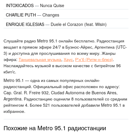
INTOXICADOS
—
Nunca Quise
CHARLIE PUTH
—
Changes
ENRIQUE IGLESIAS
—
Duele el Corazon (feat. Wisin)
Слушайте радио Metro 95.1 онлайн бесплатно. Радиостанция
вещает в прямом эфире 24/7
в Буэнос-Айрес, Аргентина
(UTC-
3)
и доступна для прослушивания по всему миру.
Жанры
эфира:
Танцевальная музыка
,
Хаус
,
Р'н'б (Ритм-н-блюз)
.
Наслаждайтесь музыкой
в высоком качестве
с битрейтом 96
кбит/с.
Metro 95.1 — одна из самых популярных онлайн-
радиостанций
. Официальный офис расположен по адресу:
Cap. Gral. R. Freire 932, Ciudad Autonoma de Buenos Aires,
Argentina
. Радиостанцию оценили 8 пользователей со средним
рейтингом 4. Более 521 пользователей добавили Metro 95.1 в
избранное.
Похожие на Metro 95.1 радиостанции