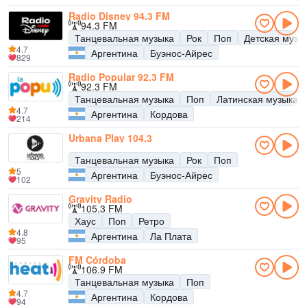
Radio Disney 94.3 FM
94.3 FM
Танцевальная музыка
Рок
Поп
Детская музы
4.7
Аргентина
Буэнос-Айрес
829
Radio Popular 92.3 FM
92.3 FM
Танцевальная музыка
Поп
Латинская музыка
4.7
Аргентина
Кордова
214
Urbana Play 104.3
Танцевальная музыка
Рок
Поп
5
Аргентина
Буэнос-Айрес
102
Gravity Radio
105.3 FM
Хаус
Поп
Ретро
4.8
Аргентина
Ла Плата
95
FM Córdoba
106.9 FM
Танцевальная музыка
Поп
4.7
Аргентина
Кордова
94