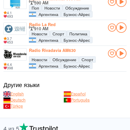
590 AM
Поп
Новости
Обсуждение
4.1
Аргентина
Буэнос-Айрес
493
Radio La Red
910 AM
Новости
Спорт
Политика
3.7
Аргентина
Буэнос-Айрес
453
Radio Rivadavia AM630
Новости
Обсуждение
Спорт
4.4
Аргентина
Буэнос-Айрес
398
Другие языки
English
Español
Deutsch
Português
Türkçe
4 из 5