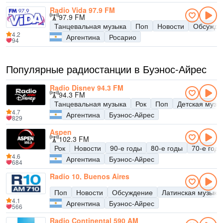
Radio Vida 97.9 FM
97.9 FM
Танцевальная музыка
Поп
Новости
Обсужде
4.2
Аргентина
Росарио
94
Популярные радиостанции в Буэнос-Айрес
Radio Disney 94.3 FM
94.3 FM
Танцевальная музыка
Рок
Поп
Детская музы
4.7
Аргентина
Буэнос-Айрес
829
Aspen
102.3 FM
Рок
Новости
90-е годы
80-е годы
70-е год
4.6
Аргентина
Буэнос-Айрес
684
Radio 10, Buenos Aires
Поп
Новости
Обсуждение
Латинская музыка
4.1
Аргентина
Буэнос-Айрес
566
Radio Continental 590 AM