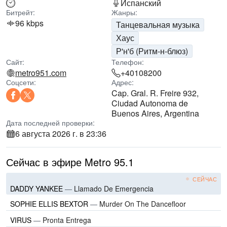
Испанский
Битрейт:
Жанры:
96 kbps
Танцевальная музыка
Хаус
Р'н'б (Ритм-н-блюз)
Сайт:
Телефон:
metro951.com
+40108200
Соцсети:
Адрес:
Cap. Gral. R. Freire 932,
Ciudad Autonoma de
Buenos Aires, Argentina
Дата последней проверки:
6 августа 2026 г. в 23:36
Сейчас в эфире Metro 95.1
СЕЙЧАС
DADDY YANKEE
—
Llamado De Emergencia
SOPHIE ELLIS BEXTOR
—
Murder On The Dancefloor
VIRUS
—
Pronta Entrega