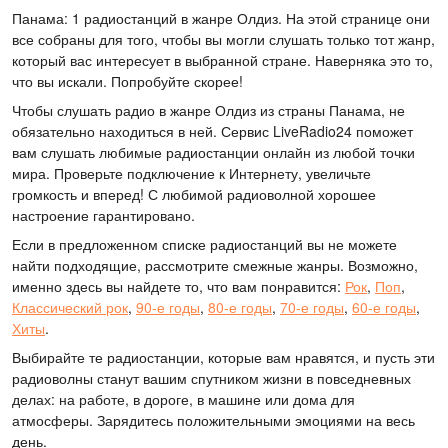
Панама: 1 радиостанций в жанре Олдиз. На этой странице они
все собраны для того, чтобы вы могли слушать только тот жанр,
который вас интересует в выбранной стране. Наверняка это то,
что вы искали. Попробуйте скорее!
Чтобы слушать радио в жанре Олдиз из страны Панама, не
обязательно находиться в ней. Сервис LiveRadio24 поможет
вам слушать любимые радиостанции онлайн из любой точки
мира. Проверьте подключение к Интернету, увеличьте
громкость и вперед! С любимой радиоволной хорошее
настроение гарантировано.
Если в предложенном списке радиостанций вы не можете
найти подходящие, рассмотрите смежные жанры. Возможно,
именно здесь вы найдете то, что вам понравится:
Рок
,
Поп
,
Классический рок
,
90-е годы
,
80-е годы
,
70-е годы
,
60-е годы
,
Хиты
.
Выбирайте те радиостанции, которые вам нравятся, и пусть эти
радиоволны станут вашим спутником жизни в повседневных
делах: на работе, в дороге, в машине или дома для
атмосферы. Зарядитесь положительными эмоциями на весь
день.