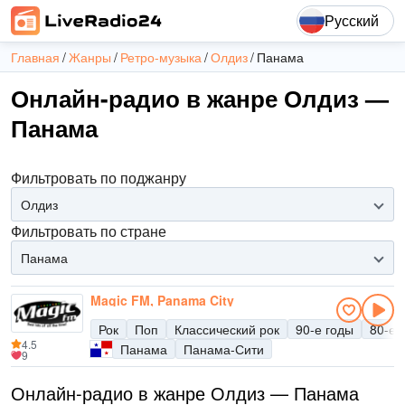
Русский
Главная
Жанры
Ретро-музыка
Олдиз
Панама
Онлайн-радио в жанре Олдиз —
Панама
Фильтровать по поджанру
Олдиз
Фильтровать по стране
Панама
Magic FM, Panama City
Рок
Поп
Классический рок
90-е годы
80-е 
4.5
Панама
Панама-Сити
9
Онлайн-радио в жанре Олдиз — Панама