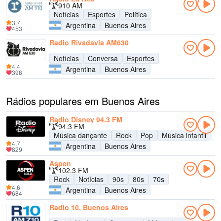
910 AM
Notícias
Esportes
Política
3.7
Argentina
Buenos Aires
453
Radio Rivadavia AM630
Notícias
Conversa
Esportes
4.4
Argentina
Buenos Aires
398
Rádios populares em Buenos Aires
Radio Disney 94.3 FM
94.3 FM
Música dançante
Rock
Pop
Música infantil
A
4.7
Argentina
Buenos Aires
829
Aspen
102.3 FM
Rock
Notícias
90s
80s
70s
4.6
Argentina
Buenos Aires
684
Radio 10, Buenos Aires