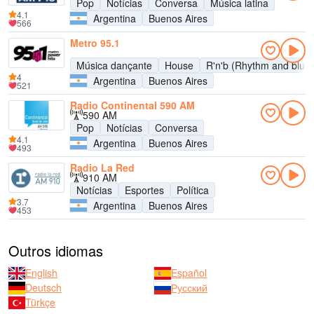
Pop
Notícias
Conversa
Música latina
4.1
Argentina
Buenos Aires
566
Metro 95.1
Música dançante
House
R'n'b (Rhythm and blue
4
Argentina
Buenos Aires
521
Radio Continental 590 AM
590 AM
Pop
Notícias
Conversa
4.1
Argentina
Buenos Aires
493
Radio La Red
910 AM
Notícias
Esportes
Política
3.7
Argentina
Buenos Aires
453
Outros idiomas
English
Español
Deutsch
Русский
Türkçe