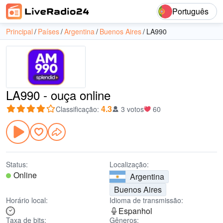
Português
Principal
Países
Argentina
Buenos Aires
LA990
LA990 - ouça online
4.3
Classificação
:
3 votos
60
Status:
Localização:
Online
Argentina
Buenos Aires
Horário local:
Idioma de transmissão:
Espanhol
Taxa de bits:
Gêneros: