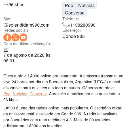
96 kbps
Pop
Notícias
Conversa
Site:
Telefone:
splendidam990.com
+1138280990
Redes sociais:
Endereço:
Conde 935
Data da última verificação:
7 de agosto de 2026 às
08:01
Ouça a rádio LA990 online gratuitamente. A emissora transmite ao
vivo 24 horas por dia
em Buenos Aires, Argentina
(UTC-3)
e está
disponível para ouvintes em todo o mundo.
Gêneros da rádio:
Pop
,
Notícias
,
Conversa
.
Aproveite a música
em alta qualidade
a
96 kbps.
LA990 é uma das rádios online mais populares
. O escritório oficial
da emissora está localizado em Conde 935
. A rádio foi avaliada
por 3 usuários com uma média de 4.3. Mais de 60 usuários
adicionaram LA990 aos favoritos.