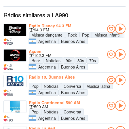
Rádios similares a LA990
Radio Disney 94.3 FM
94.3 FM
Música dançante
Rock
Pop
Música infantil
A
4.7
Argentina
Buenos Aires
829
Aspen
102.3 FM
Rock
Notícias
90s
80s
70s
4.6
Argentina
Buenos Aires
684
Radio 10, Buenos Aires
Pop
Notícias
Conversa
Música latina
4.1
Argentina
Buenos Aires
566
Radio Continental 590 AM
590 AM
Pop
Notícias
Conversa
4.1
Argentina
Buenos Aires
493
Radio La Red