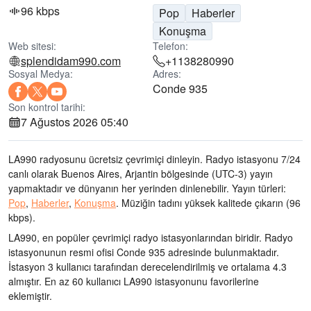
96 kbps
Pop
Haberler
Konuşma
Web sitesi:
Telefon:
splendidam990.com
+1138280990
Sosyal Medya:
Adres:
Conde 935
Son kontrol tarihi:
7 Ağustos 2026 05:40
LA990 radyosunu ücretsiz çevrimiçi dinleyin. Radyo istasyonu 7/24
canlı olarak
Buenos Aires, Arjantin bölgesinde
(UTC-3)
yayın
yapmaktadır ve dünyanın her yerinden dinlenebilir.
Yayın türleri:
Pop
,
Haberler
,
Konuşma
.
Müziğin tadını
yüksek kalitede çıkarın
(96
kbps).
LA990, en popüler çevrimiçi radyo istasyonlarından biridir
. Radyo
istasyonunun resmi ofisi Conde 935 adresinde bulunmaktadır
.
İstasyon 3 kullanıcı tarafından derecelendirilmiş ve ortalama 4.3
almıştır. En az 60 kullanıcı LA990 istasyonunu favorilerine
eklemiştir.