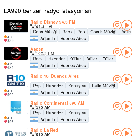
LA990 benzeri radyo istasyonları
Radio Disney 94.3 FM
94.3 FM
Dans Müziği
Rock
Pop
Çocuk Müziği
Yetişk
4.7
Arjantin
Buenos Aires
829
Aspen
102.3 FM
Rock
Haberler
90'lar
80'ler
70'ler
4.6
Arjantin
Buenos Aires
684
Radio 10, Buenos Aires
Pop
Haberler
Konuşma
Latin Müziği
4.1
Arjantin
Buenos Aires
566
Radio Continental 590 AM
590 AM
Pop
Haberler
Konuşma
4.1
Arjantin
Buenos Aires
493
Radio La Red
910 AM