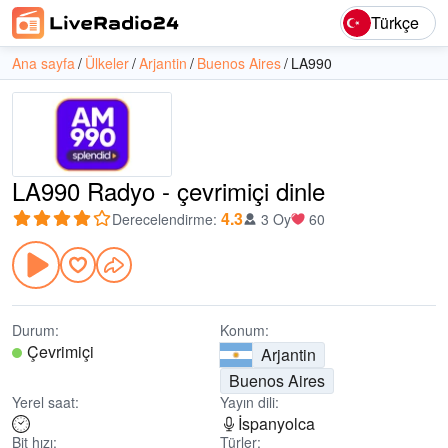
Türkçe
Ana sayfa
Ülkeler
Arjantin
Buenos Aires
LA990
LA990 Radyo - çevrimiçi dinle
4.3
Derecelendirme
:
3 Oy
60
Durum:
Konum:
Çevrimiçi
Arjantin
Buenos Aires
Yerel saat:
Yayın dili:
İspanyolca
Bit hızı:
Türler: