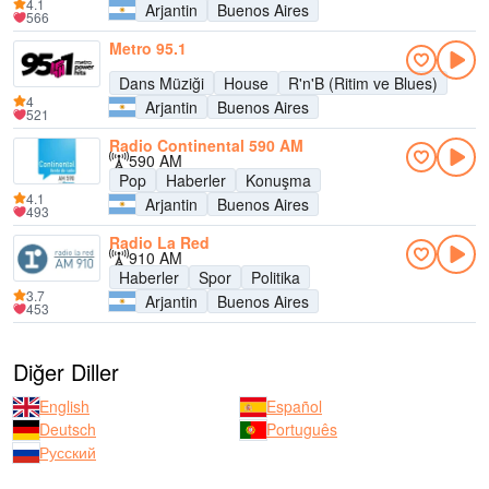
4.1
Arjantin
Buenos Aires
566
Metro 95.1
Dans Müziği
House
R'n'B (Ritim ve Blues)
4
Arjantin
Buenos Aires
521
Radio Continental 590 AM
590 AM
Pop
Haberler
Konuşma
4.1
Arjantin
Buenos Aires
493
Radio La Red
910 AM
Haberler
Spor
Politika
3.7
Arjantin
Buenos Aires
453
Diğer Diller
English
Español
Deutsch
Português
Русский