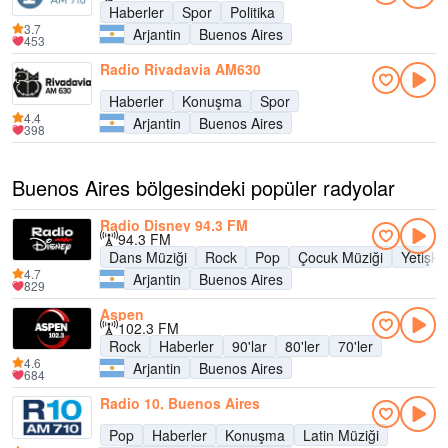
Haberler
Spor
Politika
3.7
Arjantin
Buenos Aires
453
Radio Rivadavia AM630
Haberler
Konuşma
Spor
4.4
Arjantin
Buenos Aires
398
Buenos Aires bölgesindeki popüler radyolar
Radio Disney 94.3 FM
94.3 FM
Dans Müziği
Rock
Pop
Çocuk Müziği
Yetişk
4.7
Arjantin
Buenos Aires
829
Aspen
102.3 FM
Rock
Haberler
90'lar
80'ler
70'ler
4.6
Arjantin
Buenos Aires
684
Radio 10, Buenos Aires
Pop
Haberler
Konuşma
Latin Müziği