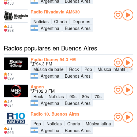
Argentina
Buenos Aires
453
Radio Rivadavia AM630
Noticias
Charla
Deportes
4.4
Argentina
Buenos Aires
398
Radios populares en Buenos Aires
Radio Disney 94.3 FM
94.3 FM
Música de baile
Rock
Pop
Música infantil
Adu
4.7
Argentina
Buenos Aires
829
Aspen
102.3 FM
Rock
Noticias
90s
80s
70s
4.6
Argentina
Buenos Aires
684
Radio 10, Buenos Aires
Pop
Noticias
Charla
Música latina
4.1
Argentina
Buenos Aires
566