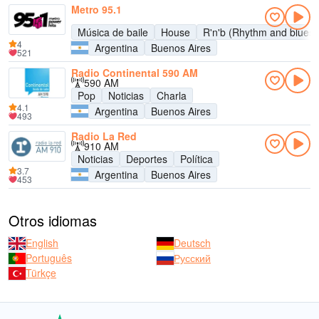
Metro 95.1
Música de baile
House
R'n'b (Rhythm and blues)
4
Argentina
Buenos Aires
521
Radio Continental 590 AM
590 AM
Pop
Noticias
Charla
4.1
Argentina
Buenos Aires
493
Radio La Red
910 AM
Noticias
Deportes
Política
3.7
Argentina
Buenos Aires
453
Otros idiomas
English
Deutsch
Português
Русский
Türkçe