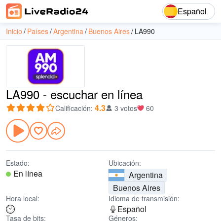
Español
Inicio
Países
Argentina
Buenos Aires
LA990
LA990 - escuchar en línea
4.3
Calificación
:
3 votos
60
Estado:
Ubicación:
En línea
Argentina
Buenos Aires
Hora local:
Idioma de transmisión:
Español
Tasa de bits:
Géneros: