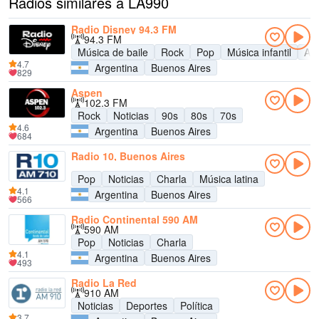
Radios similares a LA990
Radio Disney 94.3 FM
94.3 FM
Música de baile
Rock
Pop
Música infantil
Adu
4.7
Argentina
Buenos Aires
829
Aspen
102.3 FM
Rock
Noticias
90s
80s
70s
4.6
Argentina
Buenos Aires
684
Radio 10, Buenos Aires
Pop
Noticias
Charla
Música latina
4.1
Argentina
Buenos Aires
566
Radio Continental 590 AM
590 AM
Pop
Noticias
Charla
4.1
Argentina
Buenos Aires
493
Radio La Red
910 AM
Noticias
Deportes
Política
3.7