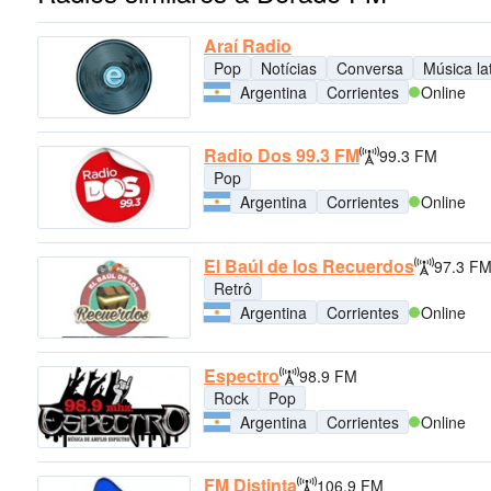
Araí Radio
Pop
Notícias
Conversa
Música la
Argentina
Corrientes
Online
Radio Dos 99.3 FM
99.3 FM
Pop
Argentina
Corrientes
Online
El Baúl de los Recuerdos
97.3 F
Retrô
Argentina
Corrientes
Online
Espectro
98.9 FM
Rock
Pop
Argentina
Corrientes
Online
FM Distinta
106.9 FM