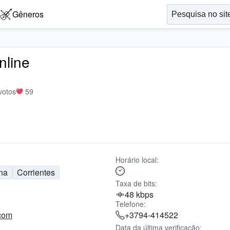
Gêneros
nline
votos
59
Horário local:
na
Corrientes
Taxa de bits:
48 kbps
Telefone:
com
+3794-414522
Data da última verificação: