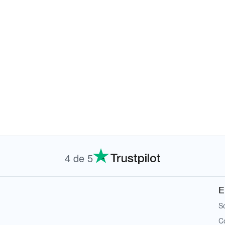
4 de 5
E
S
C