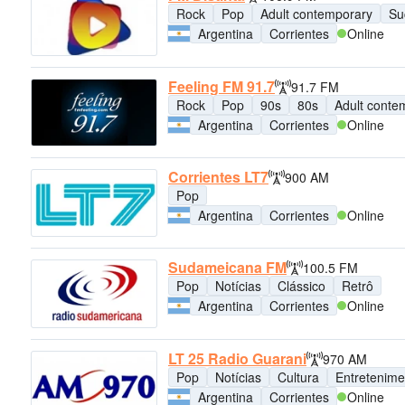
Rock
Pop
Adult contemporary
Su
Argentina
Corrientes
Online
Feeling FM 91.7
91.7 FM
Rock
Pop
90s
80s
Adult conte
Argentina
Corrientes
Online
Corrientes LT7
900 AM
Pop
Argentina
Corrientes
Online
Sudameicana FM
100.5 FM
Pop
Notícias
Clássico
Retrô
Argentina
Corrientes
Online
LT 25 Radio Guarani
970 AM
Pop
Notícias
Cultura
Entretenime
Argentina
Corrientes
Online