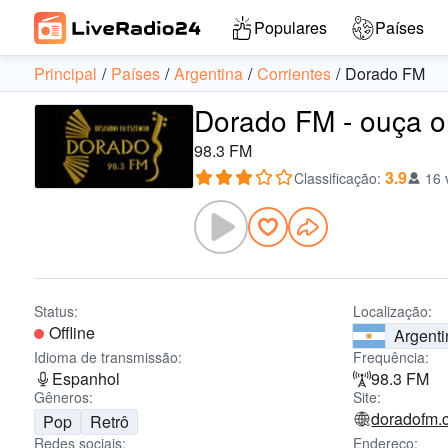
Populares
Países
Principal
Países
Argentina
Corrientes
Dorado FM
Dorado FM - ouça o
98.3 FM
3.9
Classificação
:
16 
Status:
Localização:
Offline
Argenti
Idioma de transmissão:
Frequência:
Espanhol
98.3 FM
Gêneros:
Site:
doradofm.
Pop
Retrô
Redes sociais:
Endereço: