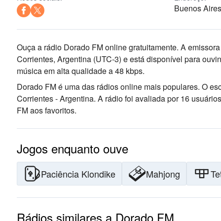
Buenos Aires 
Ouça a rádio Dorado FM online gratuitamente. A emissora 
Corrientes, Argentina
(UTC-3)
e está disponível para ouvi
música
em alta qualidade
a 48 kbps.
Dorado FM é uma das rádios online mais populares
. O es
Corrientes - Argentina
. A rádio foi avaliada por 16 usuár
FM aos favoritos.
Jogos enquanto ouve
Paciência Klondike
Mahjong
Te
Rádios similares a Dorado FM