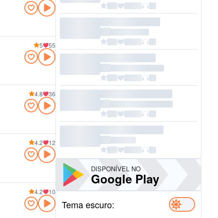
5
55
4.8
36
4.2
12
DISPONÍVEL NO
Google Play
4.2
10
Tema escuro: