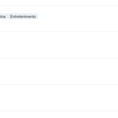
tina
Entretenimento
M