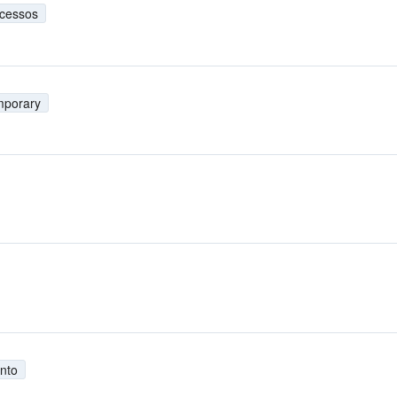
cessos
mporary
nto