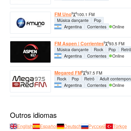
FM Uno
100.1 FM
Música dançante
Pop
Argentina
Corrientes
Online
FM Aspen | Corrientes
93.5 FM
Música dançante
Rock
Pop
Retr
Argentina
Corrientes
Online
Megared FM
97.5 FM
Rock
Pop
Retrô
Adult contempor
Argentina
Corrientes
Online
Outros idiomas
English
Español
Deutsch
Русский
Türkçe