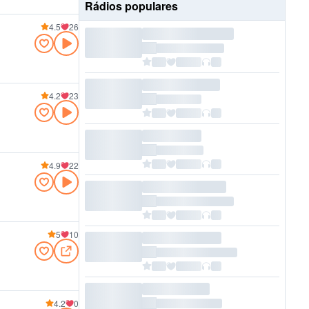
Rádios populares
4.5
26
4.2
23
4.9
22
5
10
4.2
0