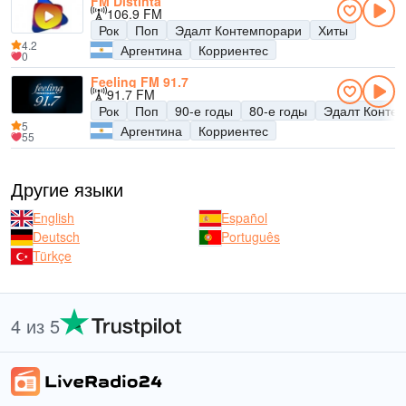
FM Distinta
106.9 FM
Рок
Поп
Эдалт Контемпорари
Хиты
4.2
Аргентина
Корриентес
0
Feeling FM 91.7
91.7 FM
Рок
Поп
90-е годы
80-е годы
Эдалт Конте
5
Аргентина
Корриентес
55
Другие языки
English
Español
Deutsch
Português
Türkçe
4 из 5