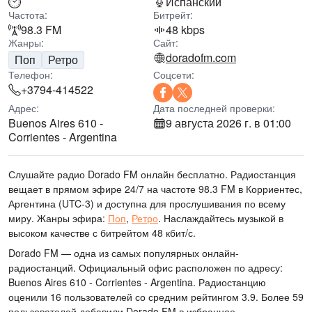
Испанский
Частота:
Битрейт:
98.3 FM
48 kbps
Жанры:
Сайт:
doradofm.com
Поп
Ретро
Телефон:
Соцсети:
+3794-414522
Адрес:
Дата последней проверки:
Buenos Aires 610 -
9 августа 2026 г. в 01:00
Corrientes - Argentina
Слушайте радио Dorado FM онлайн бесплатно. Радиостанция
вещает в прямом эфире 24/7
на частоте 98.3 FM
в Корриентес,
Аргентина
(UTC-3)
и доступна для прослушивания по всему
миру.
Жанры эфира:
Поп
,
Ретро
.
Наслаждайтесь музыкой
в
высоком качестве
с битрейтом 48 кбит/с.
Dorado FM — одна из самых популярных онлайн-
радиостанций
. Официальный офис расположен по адресу:
Buenos Aires 610 - Corrientes - Argentina
. Радиостанцию
оценили 16 пользователей со средним рейтингом 3.9. Более 59
пользователей добавили Dorado FM в избранное.