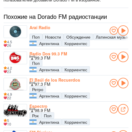
Похожие на Dorado FM радиостанции
Araí Radio
Поп
Новости
Обсуждение
Латинская музыка
4.5
Аргентина
Корриентес
26
Radio Dos 99.3 FM
99.3 FM
Поп
4.2
Аргентина
Корриентес
23
El Baúl de los Recuerdos
97.3 FM
Ретро
4.9
Аргентина
Корриентес
22
Espectro
98.9 FM
Рок
Поп
5
Аргентина
Корриентес
10