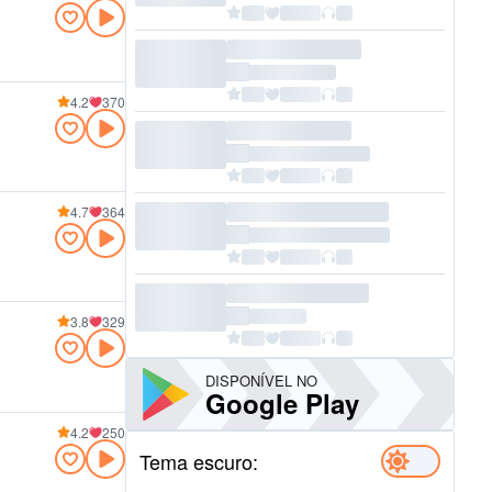
4.2
370
4.7
364
3.8
329
DISPONÍVEL NO
Google Play
4.2
250
Tema escuro: