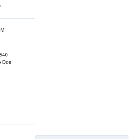
5
FM
1540
o Dos