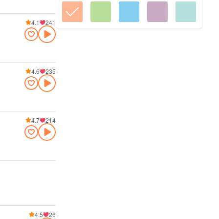
4.1
241
4.6
235
4.7
214
4.5
26