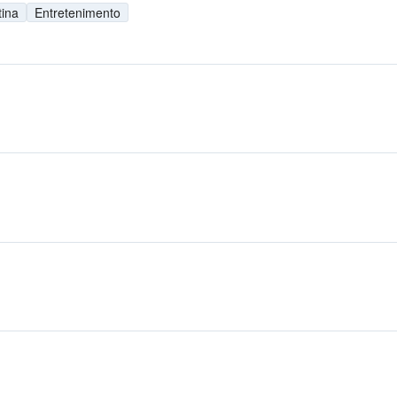
tina
Entretenimento
M