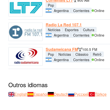
Corrientes LT7
900 AM
Pop
Argentina
Corrientes
Online
Radio La Red 107.1
Notícias
Esportes
Cultura
Argentina
Corrientes
Online
Sudameicana FM
100.5 FM
Pop
Notícias
Clássico
Retrô
Argentina
Corrientes
Online
Outros idiomas
English
Español
Deutsch
Русский
Türkçe