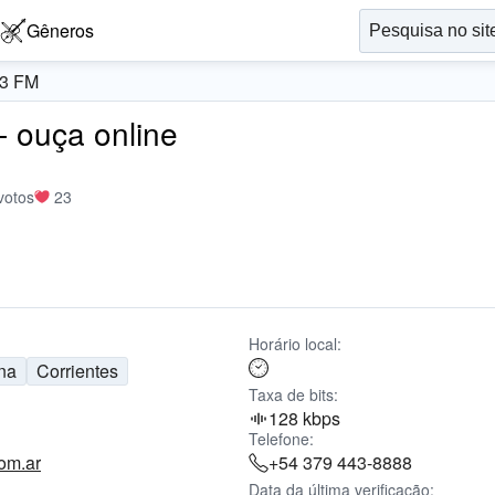
Gêneros
.3 FM
- ouça online
votos
23
Horário local:
na
Corrientes
Taxa de bits:
128 kbps
Telefone:
om.ar
+54 379 443-8888
Data da última verificação: