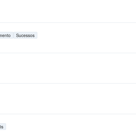
imento
Sucessos
0s