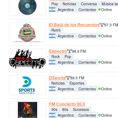
Pop
Notícias
Conversa
Música la
Argentina
Corrientes
Online
El Baúl de los Recuerdos
97.3 F
Retrô
Argentina
Corrientes
Online
Espectro
98.9 FM
Rock
Pop
Argentina
Corrientes
Online
DSports
88.5 FM
Notícias
Esportes
Argentina
Corrientes
Online
FM Concierto 90.5
90s
80s
Sucessos
Argentina
Corrientes
Online