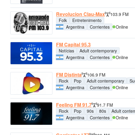
Revolucion Clau-Max
103.9 FM
Folk
Entretenimento
Argentina
Corrientes
Online
FM Capital 95.3
Notícias
Adult contemporary
Argentina
Corrientes
Online
FM Distinta
106.9 FM
Rock
Pop
Adult contemporary
Su
Argentina
Corrientes
Online
Feeling FM 91.7
91.7 FM
Rock
Pop
90s
80s
Adult conte
Argentina
Corrientes
Online