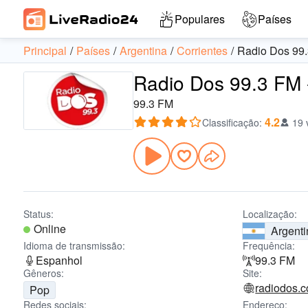
Populares
Países
Principal
Países
Argentina
Corrientes
Radio Dos 99
Radio Dos 99.3 FM 
99.3 FM
4.2
Classificação
:
19 
Status:
Localização:
Online
Argenti
Idioma de transmissão:
Frequência:
Espanhol
99.3 FM
Gêneros:
Site:
radiodos.c
Pop
Redes sociais:
Endereço: