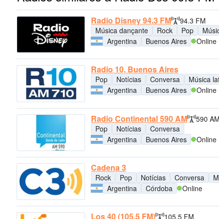
Radio Disney 94.3 FM
94.3 FM
Música dançante
Rock
Pop
Músic
Argentina
Buenos Aires
Online
Radio 10, Buenos Aires
Pop
Notícias
Conversa
Música la
Argentina
Buenos Aires
Online
Radio Continental 590 AM
590 A
Pop
Notícias
Conversa
Argentina
Buenos Aires
Online
Cadena 3
Rock
Pop
Notícias
Conversa
M
Argentina
Córdoba
Online
Los 40 (105.5 FM)
105.5 FM