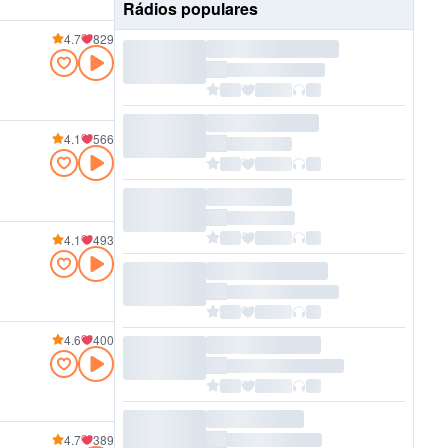
Rádios populares
4.7
829
4.1
566
4.1
493
4.6
400
4.7
389