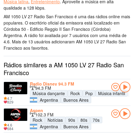
Música latina
,
Entretenimento
.
Aproveite a música
em alta
qualidade
a 128 kbps.
AM 1050 LV 27 Radio San Francisco é uma das rádios online mais
populares
. O escritório oficial da emissora está localizado em
Córdoba 50 - Edificio Reggio II San Francisco (Córdoba)
Argentina
. A rádio foi avaliada por 7 usuários com uma média de
4.6. Mais de 13 usuários adicionaram AM 1050 LV 27 Radio San
Francisco aos favoritos.
Rádios similares a AM 1050 LV 27 Radio San
Francisco
Radio Disney 94.3 FM
94.3 FM
Música dançante
Rock
Pop
Música infantil
A
4.7
Argentina
Buenos Aires
829
Aspen
102.3 FM
Rock
Notícias
90s
80s
70s
4.6
Argentina
Buenos Aires
684