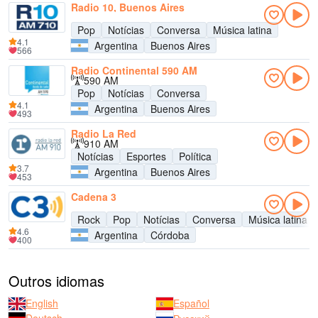
Radio 10, Buenos Aires
Pop
Notícias
Conversa
Música latina
4.1
Argentina
Buenos Aires
566
Radio Continental 590 AM
590 AM
Pop
Notícias
Conversa
4.1
Argentina
Buenos Aires
493
Radio La Red
910 AM
Notícias
Esportes
Política
3.7
Argentina
Buenos Aires
453
Cadena 3
Rock
Pop
Notícias
Conversa
Música latina
4.6
Argentina
Córdoba
400
Outros idiomas
English
Español