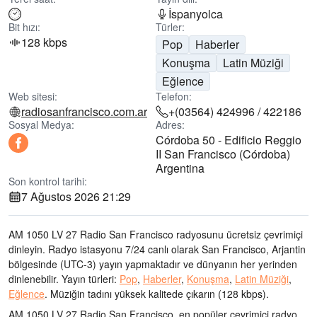
İspanyolca
Bit hızı:
Türler:
128 kbps
Pop
Haberler
Konuşma
Latin Müziği
Eğlence
Web sitesi:
Telefon:
radiosanfrancisco.com.ar
+(03564) 424996 / 422186
Sosyal Medya:
Adres:
Córdoba 50 - Edificio Reggio
II San Francisco (Córdoba)
Argentina
Son kontrol tarihi:
7 Ağustos 2026 21:29
AM 1050 LV 27 Radio San Francisco radyosunu ücretsiz çevrimiçi
dinleyin. Radyo istasyonu 7/24 canlı olarak
San Francisco, Arjantin
bölgesinde
(UTC-3)
yayın yapmaktadır ve dünyanın her yerinden
dinlenebilir.
Yayın türleri:
Pop
,
Haberler
,
Konuşma
,
Latin Müziği
,
Eğlence
.
Müziğin tadını
yüksek kalitede çıkarın
(128 kbps).
AM 1050 LV 27 Radio San Francisco, en popüler çevrimiçi radyo