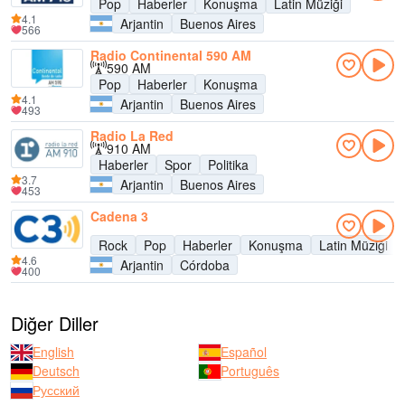
Pop
Haberler
Konuşma
Latin Müziği
4.1
Arjantin
Buenos Aires
566
Radio Continental 590 AM
590 AM
Pop
Haberler
Konuşma
4.1
Arjantin
Buenos Aires
493
Radio La Red
910 AM
Haberler
Spor
Politika
3.7
Arjantin
Buenos Aires
453
Cadena 3
Rock
Pop
Haberler
Konuşma
Latin Müziği
4.6
Arjantin
Córdoba
400
Diğer Diller
English
Español
Deutsch
Português
Русский