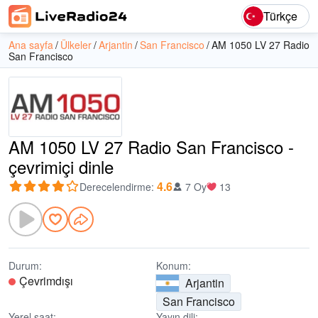
Türkçe
Ana sayfa
Ülkeler
Arjantin
San Francisco
AM 1050 LV 27 Radio
San Francisco
AM 1050 LV 27 Radio San Francisco -
çevrimiçi dinle
4.6
Derecelendirme
:
7 Oy
13
Durum:
Konum:
Çevrimdışı
Arjantin
San Francisco
Yerel saat:
Yayın dili: