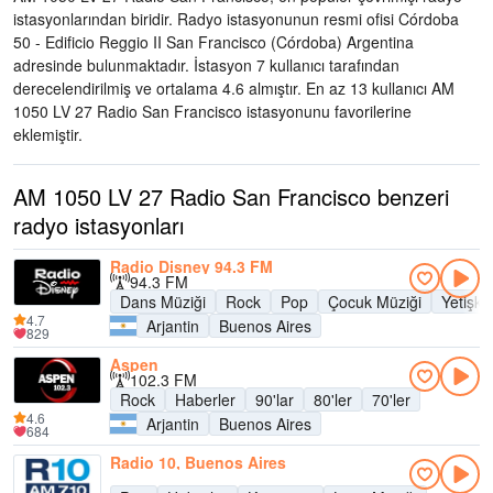
istasyonlarından biridir
. Radyo istasyonunun resmi ofisi Córdoba
50 - Edificio Reggio II San Francisco (Córdoba) Argentina
adresinde bulunmaktadır
. İstasyon 7 kullanıcı tarafından
derecelendirilmiş ve ortalama 4.6 almıştır. En az 13 kullanıcı AM
1050 LV 27 Radio San Francisco istasyonunu favorilerine
eklemiştir.
AM 1050 LV 27 Radio San Francisco benzeri
radyo istasyonları
Radio Disney 94.3 FM
94.3 FM
Dans Müziği
Rock
Pop
Çocuk Müziği
Yetişk
4.7
Arjantin
Buenos Aires
829
Aspen
102.3 FM
Rock
Haberler
90'lar
80'ler
70'ler
4.6
Arjantin
Buenos Aires
684
Radio 10, Buenos Aires