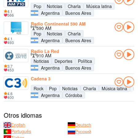
Pop
Noticias
Charla
Música latina
4.1
Argentina
Buenos Aires
566
Radio Continental 590 AM
590 AM
Pop
Noticias
Charla
4.1
Argentina
Buenos Aires
493
Radio La Red
910 AM
Noticias
Deportes
Política
3.7
Argentina
Buenos Aires
453
Cadena 3
Rock
Pop
Noticias
Charla
Música latina
En
4.6
Argentina
Córdoba
400
Otros idiomas
English
Deutsch
Português
Русский
Türkçe