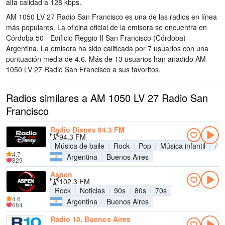
alta calidad
a 128 kbps.
AM 1050 LV 27 Radio San Francisco es una de las radios en línea
más populares
. La oficina oficial de la emisora se encuentra en
Córdoba 50 - Edificio Reggio II San Francisco (Córdoba)
Argentina
. La emisora ha sido calificada por 7 usuarios con una
puntuación media de 4.6. Más de 13 usuarios han añadido AM
1050 LV 27 Radio San Francisco a sus favoritos.
Radios similares a AM 1050 LV 27 Radio San
Francisco
Radio Disney 94.3 FM
94.3 FM
Música de baile
Rock
Pop
Música infantil
Adu
4.7
Argentina
Buenos Aires
829
Aspen
102.3 FM
Rock
Noticias
90s
80s
70s
4.6
Argentina
Buenos Aires
684
Radio 10, Buenos Aires