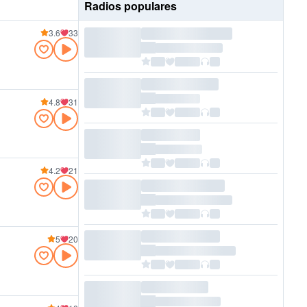
Radios populares
3.6
33
4.8
31
4.2
21
5
20