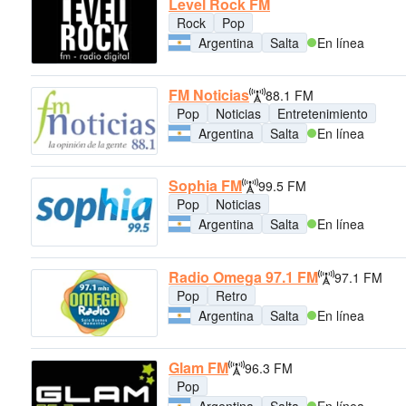
Level Rock FM
Rock
Pop
Argentina
Salta
En línea
FM Noticias
88.1 FM
Pop
Noticias
Entretenimiento
Argentina
Salta
En línea
Sophia FM
99.5 FM
Pop
Noticias
Argentina
Salta
En línea
Radio Omega 97.1 FM
97.1 FM
Pop
Retro
Argentina
Salta
En línea
Glam FM
96.3 FM
Pop
Argentina
Salta
En línea