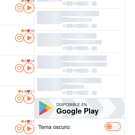
4
18
5
16
5
14
4.8
11
DISPONIBLE EN
Google Play
4
11
Tema oscuro: