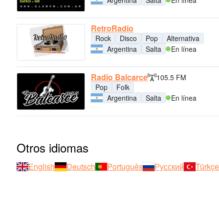
RetroRadio
Rock
Disco
Pop
Alternativa
Argentina
Salta
En línea
Radio Balcarce
105.5 FM
Pop
Folk
Argentina
Salta
En línea
Otros idiomas
English
Deutsch
Português
Русский
Türkçe