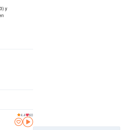
3)
y
en
4.4
60