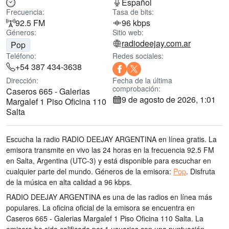
Español
Frecuencia:
Tasa de bits:
92.5 FM
96 kbps
Géneros:
Sitio web:
radiodeejay.com.ar
Pop
Teléfono:
Redes sociales:
+54 387 434-3638
Dirección:
Fecha de la última
comprobación:
Caseros 665 - Galerias
9 de agosto de 2026, 1:01
Margalef 1 Piso Oficina 110
Salta
Escucha la radio RADIO DEEJAY ARGENTINA en línea gratis. La
emisora transmite en vivo las 24 horas
en la frecuencia 92.5 FM
en Salta, Argentina
(UTC-3)
y está disponible para escuchar en
cualquier parte del mundo.
Géneros de la emisora:
Pop
.
Disfruta
de la música
en alta calidad
a 96 kbps.
RADIO DEEJAY ARGENTINA es una de las radios en línea más
populares
. La oficina oficial de la emisora se encuentra en
Caseros 665 - Galerias Margalef 1 Piso Oficina 110 Salta
. La