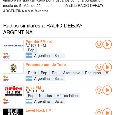
emisora ha sido calificada por 1 usuarios con una puntuación
media de 5. Más de 20 usuarios han añadido RADIO DEEJAY
ARGENTINA a sus favoritos.
Radios similares a RADIO DEEJAY
ARGENTINA
Popular FM 107.1
107.1 FM
Pop
3.6
Argentina
Salta
33
Probando con de Todo
Rock
Pop
Rap
Alternativa
Reguetón
Músic
4.8
Argentina
Salta
31
Aries FM
91.1 FM
Pop
Noticias
Música latina
4.2
Argentina
Salta
21
Level Rock FM