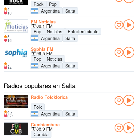
Rock
Pop
4
Argentina
Salta
18
FM Noticias
88.1 FM
Pop
Noticias
Entretenimiento
5
Argentina
Salta
16
Sophia FM
99.5 FM
Pop
Noticias
5
Argentina
Salta
14
Radios populares en Salta
Radio Folcklorica
Folk
4.7
Argentina
Salta
371
Cumbiambera
88.9 FM
Cumbia