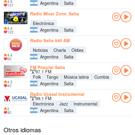
4.9
Argentina
Salta
137
Radio Mixer Zone, Salta
Electrónica
4.4
Argentina
Salta
122
Radio Salta 840 AM
Noticias
Charla
Oldies
4.4
Argentina
Salta
60
FM Popular Salta
97.1 FM
Folk
Tango
Música latina
Cumbia
4.3
Argentina
Salta
40
Radio Ucasal Instrumental
99.1 FM
Electrónica
Jazz
Instrumental
2
Argentina
Salta
40
Otros idiomas