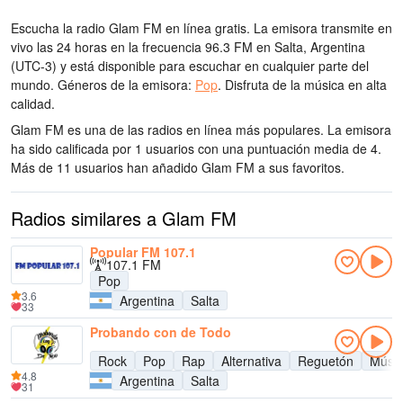
Escucha la radio Glam FM en línea gratis. La emisora transmite en
vivo las 24 horas
en la frecuencia 96.3 FM
en Salta, Argentina
(UTC-3)
y está disponible para escuchar en cualquier parte del
mundo.
Géneros de la emisora:
Pop
.
Disfruta de la música
en alta
calidad
.
Glam FM es una de las radios en línea más populares
. La emisora
ha sido calificada por 1 usuarios con una puntuación media de 4.
Más de 11 usuarios han añadido Glam FM a sus favoritos.
Radios similares a Glam FM
Popular FM 107.1
107.1 FM
Pop
3.6
Argentina
Salta
33
Probando con de Todo
Rock
Pop
Rap
Alternativa
Reguetón
Músic
4.8
Argentina
Salta
31