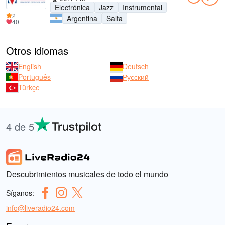
Electrónica
Jazz
Instrumental
2
Argentina
Salta
40
Otros idiomas
English
Deutsch
Português
Русский
Türkçe
4 de 5
Descubrimientos musicales de todo el mundo
Síganos:
info@liveradio24.com