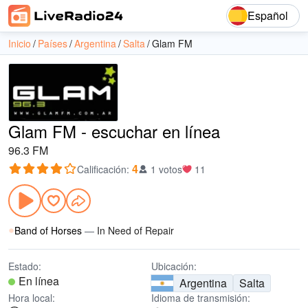
Español
Inicio
Países
Argentina
Salta
Glam FM
Glam FM - escuchar en línea
96.3 FM
4
Calificación
:
1 votos
11
Band of Horses
—
In Need of Repair
Estado:
Ubicación:
En línea
Argentina
Salta
Hora local:
Idioma de transmisión: