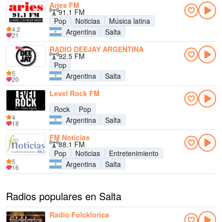
Aries FM
91.1 FM
Pop
Noticias
Música latina
4.2
Argentina
Salta
21
RADIO DEEJAY ARGENTINA
92.5 FM
Pop
5
Argentina
Salta
20
Level Rock FM
Rock
Pop
4
Argentina
Salta
18
FM Noticias
88.1 FM
Pop
Noticias
Entretenimiento
5
Argentina
Salta
16
Radios populares en Salta
Radio Folcklorica