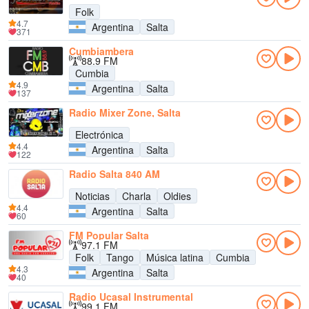
Folk
4.7
Argentina
Salta
371
Cumbiambera
88.9 FM
Cumbia
4.9
Argentina
Salta
137
Radio Mixer Zone, Salta
Electrónica
4.4
Argentina
Salta
122
Radio Salta 840 AM
Noticias
Charla
Oldies
4.4
Argentina
Salta
60
FM Popular Salta
97.1 FM
Folk
Tango
Música latina
Cumbia
4.3
Argentina
Salta
40
Radio Ucasal Instrumental
99.1 FM