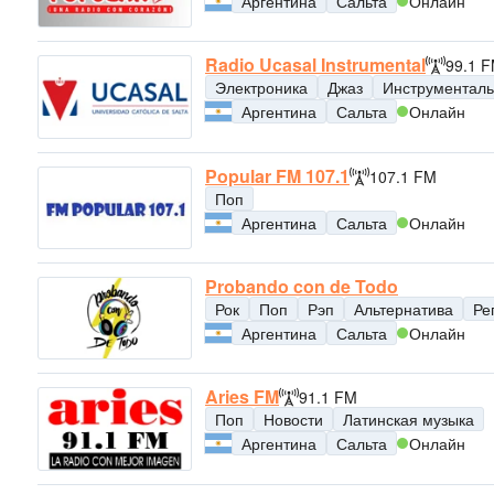
Аргентина
Сальта
Онлайн
Radio Ucasal Instrumental
99.1 
Электроника
Джаз
Инструменталь
Аргентина
Сальта
Онлайн
Popular FM 107.1
107.1 FM
Поп
Аргентина
Сальта
Онлайн
Probando con de Todo
Рок
Поп
Рэп
Альтернатива
Ре
Аргентина
Сальта
Онлайн
Aries FM
91.1 FM
Поп
Новости
Латинская музыка
Аргентина
Сальта
Онлайн