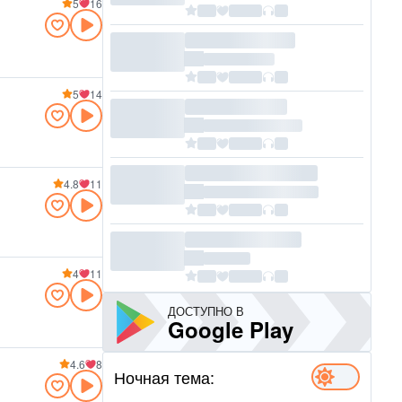
5
16
5
14
4.8
11
4
11
ДОСТУПНО В
Google Play
4.6
8
Ночная тема: