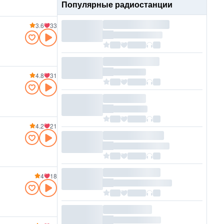
Популярные радиостанции
3.6
33
4.8
31
4.2
21
4
18