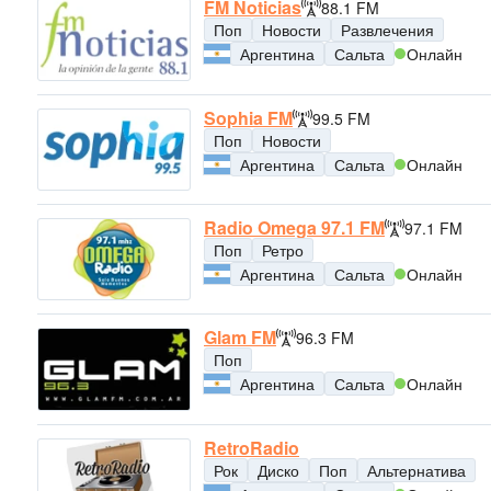
FM Noticias
88.1 FM
Поп
Новости
Развлечения
Аргентина
Сальта
Онлайн
Sophia FM
99.5 FM
Поп
Новости
Аргентина
Сальта
Онлайн
Radio Omega 97.1 FM
97.1 FM
Поп
Ретро
Аргентина
Сальта
Онлайн
Glam FM
96.3 FM
Поп
Аргентина
Сальта
Онлайн
RetroRadio
Рок
Диско
Поп
Альтернатива