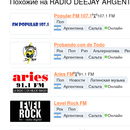
Похожие на RADIO DEEJAY ARGENT
Popular FM 107.1
107.1 FM
Поп
Аргентина
Сальта
Онлайн
Probando con de Todo
Рок
Поп
Рэп
Альтернатива
Ре
Аргентина
Сальта
Онлайн
Aries FM
91.1 FM
Поп
Новости
Латинская музыка
Аргентина
Сальта
Онлайн
Level Rock FM
Рок
Поп
Аргентина
Сальта
Онлайн