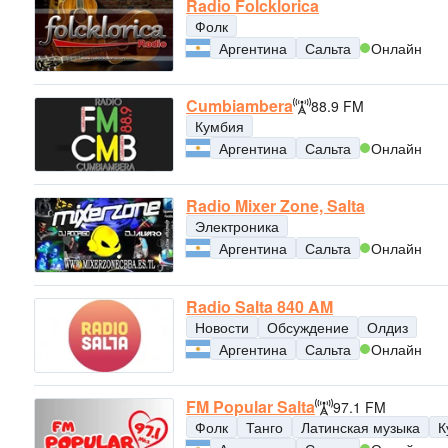
Radio Folcklorica
Фолк
Аргентина
Сальта
Онлайн
Cumbiambera
88.9 FM
Кумбия
Аргентина
Сальта
Онлайн
Radio Mixer Zone, Salta
Электроника
Аргентина
Сальта
Онлайн
Radio Salta 840 AM
Новости
Обсуждение
Олдиз
Аргентина
Сальта
Онлайн
FM Popular Salta
97.1 FM
Фолк
Танго
Латинская музыка
К