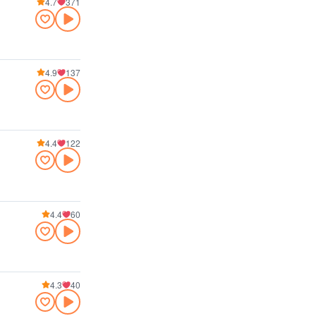
4.7
371
4.9
137
4.4
122
4.4
60
4.3
40