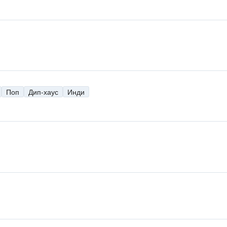
Поп
Дип-хаус
Инди