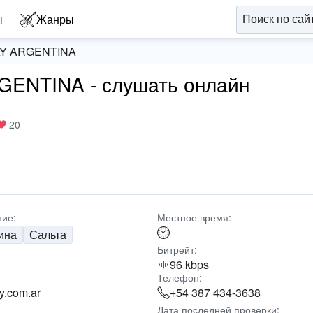
ы
Жанры
AY ARGENTINA
ENTINA - слушать онлайн
20
ие:
Местное время:
ина
Сальта
Битрейт:
96 kbps
Телефон:
y.com.ar
+54 387 434-3638
Дата последней проверки: