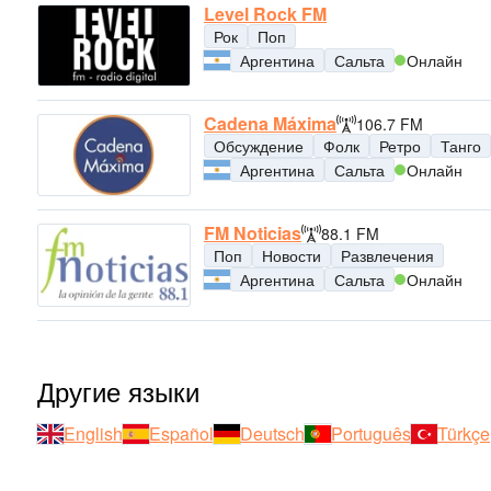
Level Rock FM
Рок
Поп
Аргентина
Сальта
Онлайн
Cadena Máxima
106.7 FM
Обсуждение
Фолк
Ретро
Танго
Аргентина
Сальта
Онлайн
FM Noticias
88.1 FM
Поп
Новости
Развлечения
Аргентина
Сальта
Онлайн
Другие языки
English
Español
Deutsch
Português
Türkçe