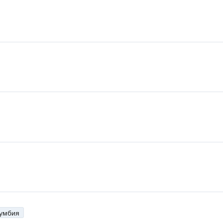
умбия