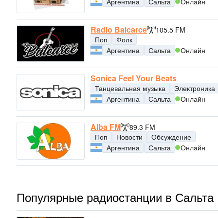
Аргентина
Сальта
Онлайн
Radio Balcarce
105.5 FM
Поп
Фолк
Аргентина
Сальта
Онлайн
Sonica Feel Your Beats
Танцевальная музыка
Электроника
Аргентина
Сальта
Онлайн
Alba FM
89.3 FM
Поп
Новости
Обсуждение
Аргентина
Сальта
Онлайн
Популярные радиостанции в Сальта