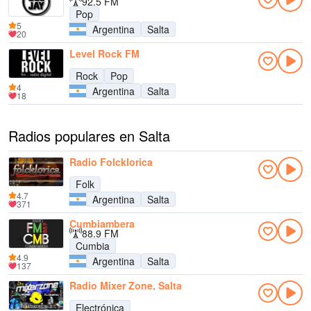
92.5 FM
Pop
5
Argentina
Salta
20
Level Rock FM
Rock
Pop
4
Argentina
Salta
18
Radios populares en Salta
Radio Folcklorica
Folk
4.7
Argentina
Salta
371
Cumbiambera
88.9 FM
Cumbia
4.9
Argentina
Salta
137
Radio Mixer Zone, Salta
Electrónica