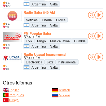
4.4
Argentina
Salta
122
Radio Salta 840 AM
Noticias
Charla
Oldies
4.4
Argentina
Salta
60
FM Popular Salta
97.1 FM
Folk
Tango
Música latina
Cumbia
4.3
Argentina
Salta
40
Radio Ucasal Instrumental
99.1 FM
Electrónica
Jazz
Instrumental
2
Argentina
Salta
40
Otros idiomas
English
Deutsch
Português
Русский
Türkçe