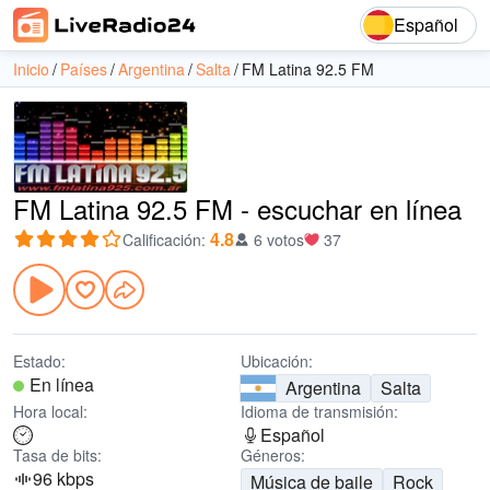
Español
Inicio
Países
Argentina
Salta
FM Latina 92.5 FM
FM Latina 92.5 FM - escuchar en línea
4.8
Calificación
:
6 votos
37
Estado:
Ubicación:
En línea
Argentina
Salta
Hora local:
Idioma de transmisión:
Español
Tasa de bits:
Géneros:
96 kbps
Música de baile
Rock