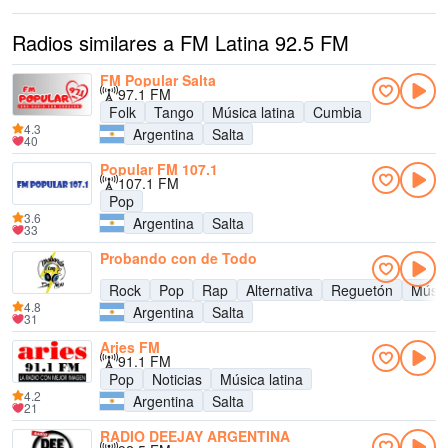
Radios similares a FM Latina 92.5 FM
FM Popular Salta
97.1 FM
Folk
Tango
Música latina
Cumbia
4.3
Argentina
Salta
40
Popular FM 107.1
107.1 FM
Pop
3.6
Argentina
Salta
33
Probando con de Todo
Rock
Pop
Rap
Alternativa
Reguetón
Músic
4.8
Argentina
Salta
31
Aries FM
91.1 FM
Pop
Noticias
Música latina
4.2
Argentina
Salta
21
RADIO DEEJAY ARGENTINA