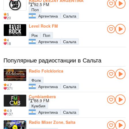
RADIO DEEJAY ARGENTINA
92.5 FM
Поп
5
Аргентина
Сальта
20
Level Rock FM
Рок
Поп
4
Аргентина
Сальта
18
Популярные радиостанции в Сальта
Radio Folcklorica
Фолк
4.7
Аргентина
Сальта
371
Cumbiambera
88.9 FM
Кумбия
4.9
Аргентина
Сальта
137
Radio Mixer Zone, Salta