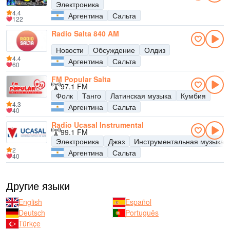
Электроника
4.4
Аргентина
Сальта
122
Radio Salta 840 AM
Новости
Обсуждение
Олдиз
4.4
Аргентина
Сальта
60
FM Popular Salta
97.1 FM
Фолк
Танго
Латинская музыка
Кумбия
4.3
Аргентина
Сальта
40
Radio Ucasal Instrumental
99.1 FM
Электроника
Джаз
Инструментальная музыка
2
Аргентина
Сальта
40
Другие языки
English
Español
Deutsch
Português
Türkçe