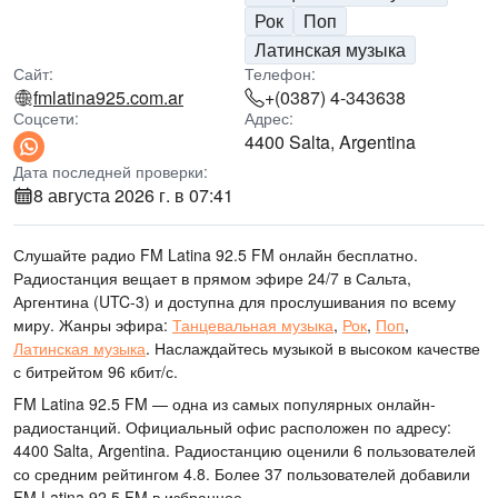
Рок
Поп
Латинская музыка
Сайт:
Телефон:
fmlatina925.com.ar
+(0387) 4-343638
Соцсети:
Адрес:
4400 Salta, Argentina
Дата последней проверки:
8 августа 2026 г. в 07:41
Слушайте радио FM Latina 92.5 FM онлайн бесплатно.
Радиостанция вещает в прямом эфире 24/7
в Сальта,
Аргентина
(UTC-3)
и доступна для прослушивания по всему
миру.
Жанры эфира:
Танцевальная музыка
,
Рок
,
Поп
,
Латинская музыка
.
Наслаждайтесь музыкой
в высоком качестве
с битрейтом 96 кбит/с.
FM Latina 92.5 FM — одна из самых популярных онлайн-
радиостанций
. Официальный офис расположен по адресу:
4400 Salta, Argentina
. Радиостанцию оценили 6 пользователей
со средним рейтингом 4.8. Более 37 пользователей добавили
FM Latina 92.5 FM в избранное.