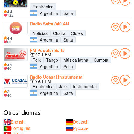
Electrónica
4.4
Argentina
Salta
122
Radio Salta 840 AM
Noticias
Charla
Oldies
4.4
Argentina
Salta
60
FM Popular Salta
97.1 FM
Folk
Tango
Música latina
Cumbia
4.3
Argentina
Salta
40
Radio Ucasal Instrumental
99.1 FM
Electrónica
Jazz
Instrumental
2
Argentina
Salta
40
Otros idiomas
English
Deutsch
Português
Русский