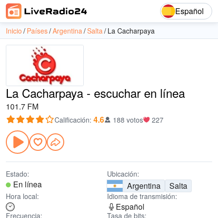
Español
Inicio
Países
Argentina
Salta
La Cacharpaya
La Cacharpaya - escuchar en línea
101.7 FM
4.6
Calificación
:
188 votos
227
Estado:
Ubicación:
En línea
Argentina
Salta
Hora local:
Idioma de transmisión:
Español
Frecuencia:
Tasa de bits: