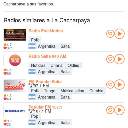
Cacharpaya a sus favoritos.
Radios similares a La Cacharpaya
Radio Folcklorica
Folk
4.7
Argentina
Salta
371
Radio Salta 840 AM
Noticias
Charla
Oldies
4.4
Argentina
Salta
60
FM Popular Salta
97.1 FM
Folk
Tango
Música latina
Cumbia
4.3
Argentina
Salta
40
Popular FM 107.1
107.1 FM
Pop
3.6
Argentina
Salta
33