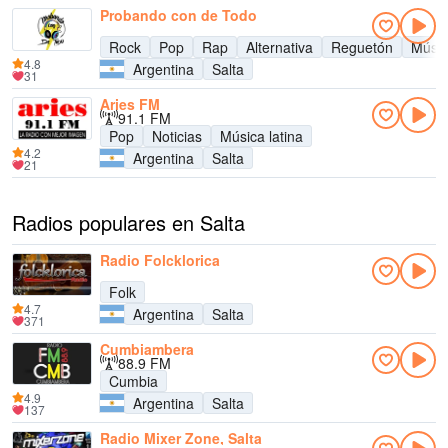
Probando con de Todo
Rock
Pop
Rap
Alternativa
Reguetón
Músic
4.8
Argentina
Salta
31
Aries FM
91.1 FM
Pop
Noticias
Música latina
4.2
Argentina
Salta
21
Radios populares en Salta
Radio Folcklorica
Folk
4.7
Argentina
Salta
371
Cumbiambera
88.9 FM
Cumbia
4.9
Argentina
Salta
137
Radio Mixer Zone, Salta