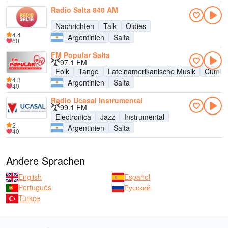
Radio Salta 840 AM
Nachrichten
Talk
Oldies
4.4
Argentinien
Salta
60
FM Popular Salta
97.1 FM
Folk
Tango
Lateinamerikanische Musik
Cumbi
4.3
Argentinien
Salta
40
Radio Ucasal Instrumental
99.1 FM
Electronica
Jazz
Instrumental
2
Argentinien
Salta
40
Andere Sprachen
English
Español
Português
Русский
Türkçe