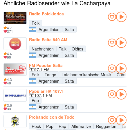
Ähnliche Radiosender wie La Cacharpaya
Radio Folcklorica
Folk
4.7
Argentinien
Salta
371
Radio Salta 840 AM
Nachrichten
Talk
Oldies
4.4
Argentinien
Salta
60
FM Popular Salta
97.1 FM
Folk
Tango
Lateinamerikanische Musik
Cumbi
4.3
Argentinien
Salta
40
Popular FM 107.1
107.1 FM
Pop
3.6
Argentinien
Salta
33
Probando con de Todo
Rock
Pop
Rap
Alternative
Reggaeton
Late