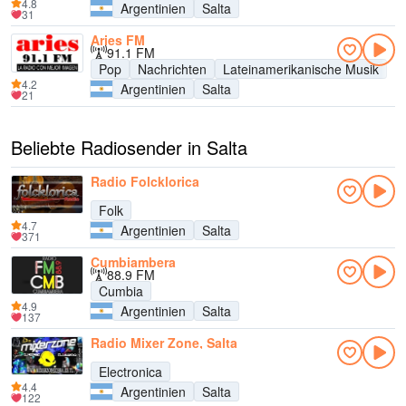
4.8
Argentinien
Salta
31
Aries FM
91.1 FM
Pop
Nachrichten
Lateinamerikanische Musik
4.2
Argentinien
Salta
21
Beliebte Radiosender in Salta
Radio Folcklorica
Folk
4.7
Argentinien
Salta
371
Cumbiambera
88.9 FM
Cumbia
4.9
Argentinien
Salta
137
Radio Mixer Zone, Salta
Electronica
4.4
Argentinien
Salta
122