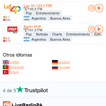
Los 40 (105.5 FM)
105.5 FM
Pop
Entretenimiento
4.7
Argentina
Buenos Aires
389
Radio POP
101.5 FM
Pop
Noticias
Charla
Entretenimiento
Éxitos
4.2
Argentina
Buenos Aires
370
Otros idiomas
English
Deutsch
Português
Русский
Türkçe
4 de 5