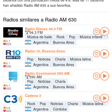
usuarios con una puntuación media de 4.6. Más de 17 usuarios
han añadido Radio AM 630 a sus favoritos.
Radios similares a Radio AM 630
Radio Disney 94.3 FM
94.3 FM
Música de baile
Rock
Pop
Música infantil
Adu
4.7
Argentina
Buenos Aires
829
Radio 10, Buenos Aires
Pop
Noticias
Charla
Música latina
4.1
Argentina
Buenos Aires
566
Radio Continental 590 AM
590 AM
Pop
Noticias
Charla
4.1
Argentina
Buenos Aires
493
Cadena 3
Rock
Pop
Noticias
Charla
Música latina
En
4.6
Argentina
Córdoba
400